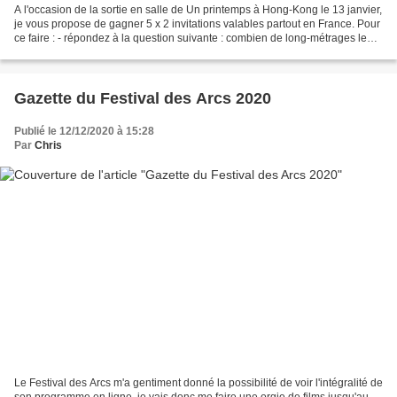
A l'occasion de la sortie en salle de Un printemps à Hong-Kong le 13 janvier,
je vous propose de gagner 5 x 2 invitations valables partout en France. Pour
ce faire : - répondez à la question suivante : combien de long-métrages le
réalisateur a t il rélaisé...
Gazette du Festival des Arcs 2020
Publié le 12/12/2020 à 15:28
Par
Chris
Le Festival des Arcs m'a gentiment donné la possibilité de voir l'intégralité de
son programme en ligne, je vais donc me faire une orgie de films jusqu'au