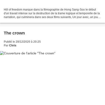
Hill of freedom marque dans la filmographie de Hong Sang-Soo le début
d'un travail intense sur la destruction de la trame logique et temporelle de la
narration, qui culminera dans ses deux films suivants, Un jour avec, un jour
sans, puis plus encore Yourself...
The crown
Publié le 28/12/2020 à 20:25
Par
Chris