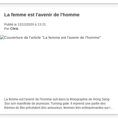
postale - envoyez moi...
La femme est l'avenir de l'homme
Publié le 12/12/2020 à 13:31
Par
Chris
La femme est l'avenir de l'homme suit dans la filmographie de Hong Sang-
Soo son manifeste de jeunesse, Turning gate. Il reprend une partie des
thèmes du film précédent (trio amoureux, femmes très entreprenantes sur le
plan sexuel, spleen généralisé chez...