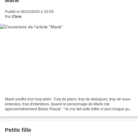
Mank
Publié le 06/12/2020 à 10:59
Par
Chris
Mank souffre d'un trop-plein. Trop de plans, trop de dialogues, trop de sous-
entendus, trop d'intentions. Quand le personnage de Mank cite
approximativement Blaise Pascal : "Je n'ai fait cette lettre-ci plus longue que
parce que je n'ai pas le loisir...
Petite fille