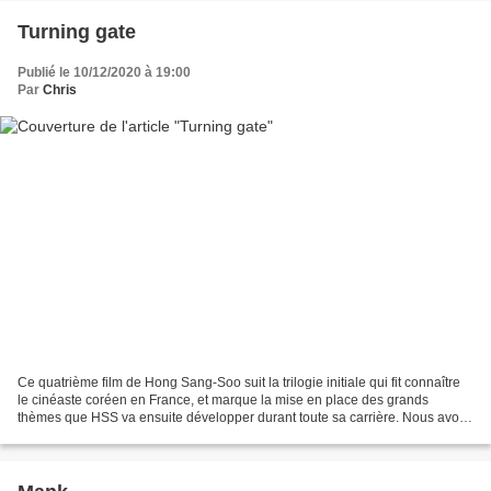
Turning gate
Publié le 10/12/2020 à 19:00
Par
Chris
Ce quatrième film de Hong Sang-Soo suit la trilogie initiale qui fit connaître
le cinéaste coréen en France, et marque la mise en place des grands
thèmes que HSS va ensuite développer durant toute sa carrière. Nous avons
donc ici des hommes qui cherchent...