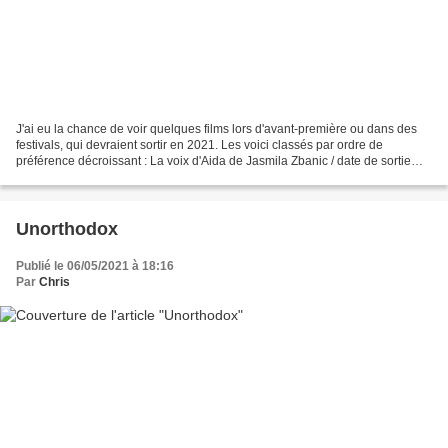
J'ai eu la chance de voir quelques films lors d'avant-première ou dans des
festivals, qui devraient sortir en 2021. Les voici classés par ordre de
préférence décroissant : La voix d'Aida de Jasmila Zbanic / date de sortie
inconnue (Condor) Un film coup...
Unorthodox
Publié le 06/05/2021 à 18:16
Par
Chris