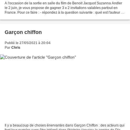
A l'occasion de la sortie en salle du film de Benoit Jacquot Suzanna Andler
le 2 juin, je vous propose de gagner 3 x 2 invitations valables partout en
France. Pour ce faire : - répondez à la question suivante : quel est l'auteur de
la pièce dont le film...
Garçon chiffon
Publié le 27/05/2021 à 20:04
Par
Chris
Il y a beaucoup de choses énervantes dans Garçon Chiffon : des acteurs qui
font leur numéro sans être intégré dans l'histoire (coucou la copine de Dix