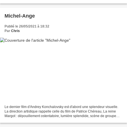
joignez votre adresse postale...
Michel-Ange
Publié le 26/05/2021 à 18:32
Par
Chris
Le dernier film d'Andrey Konchalovsky est d'abord une splendeur visuelle.
La direction artistique rappelle celle du film de Patrice Chéreau, La reine
Margot : dépouillement ostentatoire, lumière splendide, scène de groupe
impressionnante, gros plans magnifiques...