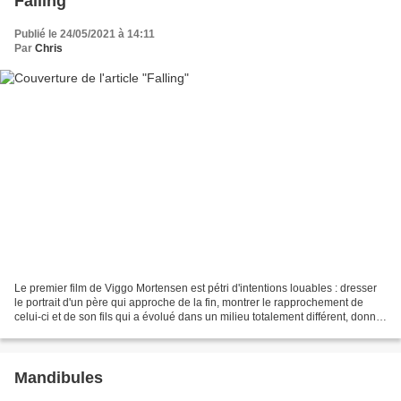
Falling
Publié le 24/05/2021 à 14:11
Par
Chris
Le premier film de Viggo Mortensen est pétri d'intentions louables : dresser
le portrait d'un père qui approche de la fin, montrer le rapprochement de
celui-ci et de son fils qui a évolué dans un milieu totalement différent, donner
à voir la beauté de...
Mandibules