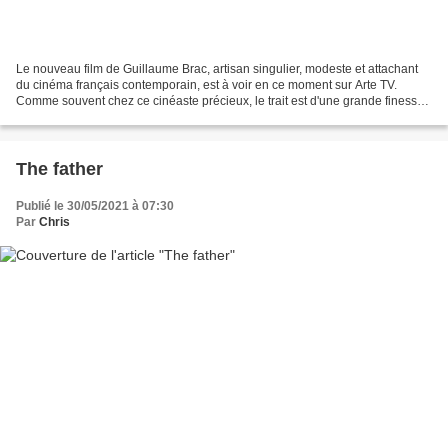
Le nouveau film de Guillaume Brac, artisan singulier, modeste et attachant
du cinéma français contemporain, est à voir en ce moment sur Arte TV.
Comme souvent chez ce cinéaste précieux, le trait est d'une grande finesse.
Il s'agit ici de suivre Félix,...
The father
Publié le 30/05/2021 à 07:30
Par
Chris