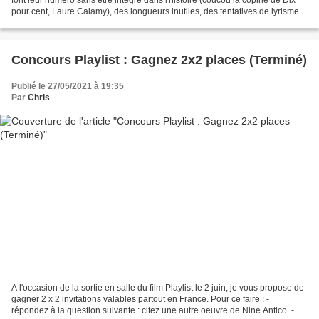
pour cent, Laure Calamy), des longueurs inutiles, des tentatives de lyrisme
benoîtement ratées (la chanson...
Concours Playlist : Gagnez 2x2 places (Terminé)
Publié le 27/05/2021 à 19:35
Par
Chris
A l'occasion de la sortie en salle du film Playlist le 2 juin, je vous propose de
gagner 2 x 2 invitations valables partout en France. Pour ce faire : -
répondez à la question suivante : citez une autre oeuvre de Nine Antico. -