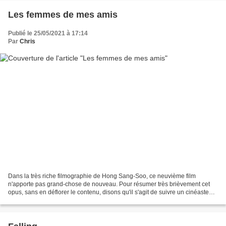
Les femmes de mes amis
Publié le 25/05/2021 à 17:14
Par
Chris
Dans la très riche filmographie de Hong Sang-Soo, ce neuvième film
n'apporte pas grand-chose de nouveau. Pour résumer très brièvement cet
opus, sans en déflorer le contenu, disons qu'il s'agit de suivre un cinéaste
d'art et d'essai dans deux aventures...