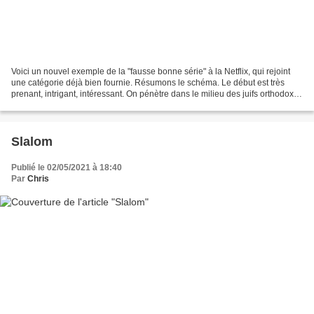
Voici un nouvel exemple de la "fausse bonne série" à la Netflix, qui rejoint
une catégorie déjà bien fournie. Résumons le schéma. Le début est très
prenant, intrigant, intéressant. On pénètre dans le milieu des juifs orthodoxes
de New-York. Notre curiosité...
Slalom
Publié le 02/05/2021 à 18:40
Par
Chris