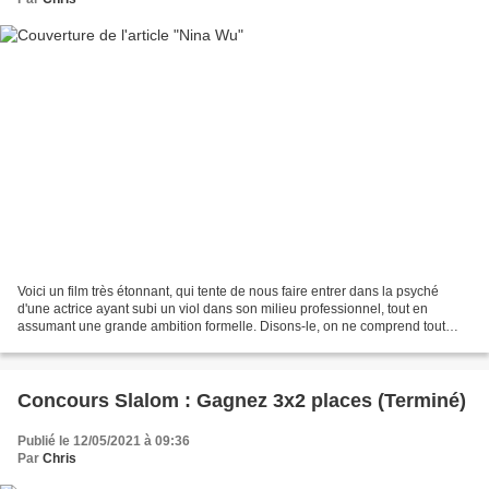
Voici un film très étonnant, qui tente de nous faire entrer dans la psyché
d'une actrice ayant subi un viol dans son milieu professionnel, tout en
assumant une grande ambition formelle. Disons-le, on ne comprend tout
d'abord pas exactement ce qu'on voit...
Concours Slalom : Gagnez 3x2 places (Terminé)
Publié le 12/05/2021 à 09:36
Par
Chris