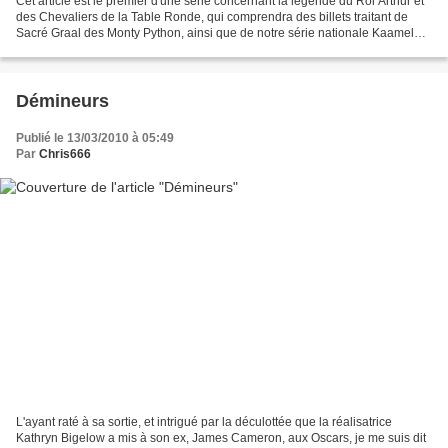
Cet article est le premier d'une série concernant la légende du Roi Arthur et
des Chevaliers de la Table Ronde, qui comprendra des billets traitant de
Sacré Graal des Monty Python, ainsi que de notre série nationale Kaamelott.
Le film, culte en 1981,...
Démineurs
Publié le 13/03/2010 à 05:49
Par
Chris666
L'ayant raté à sa sortie, et intrigué par la déculottée que la réalisatrice
Kathryn Bigelow a mis à son ex, James Cameron, aux Oscars, je me suis dit