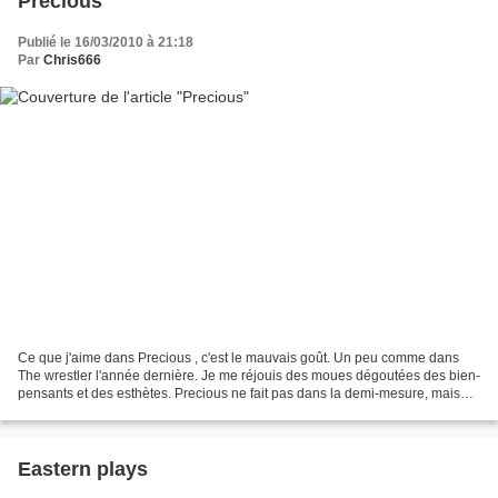
Precious
Publié le 16/03/2010 à 21:18
Par
Chris666
Ce que j'aime dans Precious , c'est le mauvais goût. Un peu comme dans
The wrestler l'année dernière. Je me réjouis des moues dégoutées des bien-
pensants et des esthètes. Precious ne fait pas dans la demi-mesure, mais
plutôt dans la démesure. Dès les...
Eastern plays