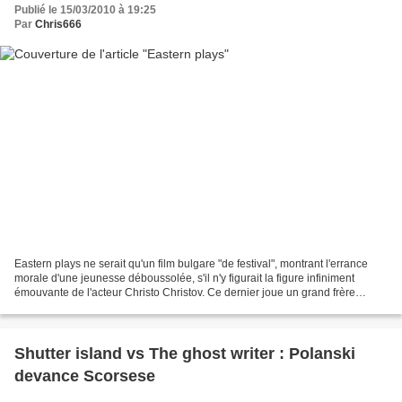
Publié le 15/03/2010 à 19:25
Par
Chris666
Eastern plays ne serait qu'un film bulgare "de festival", montrant l'errance
morale d'une jeunesse déboussolée, s'il n'y figurait la figure infiniment
émouvante de l'acteur Christo Christov. Ce dernier joue un grand frère
toxico, qui intervient dans une...
Shutter island vs The ghost writer : Polanski
devance Scorsese