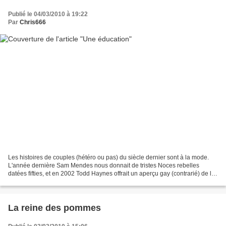
Publié le 04/03/2010 à 19:22
Par
Chris666
Les histoires de couples (hétéro ou pas) du siècle dernier sont à la mode.
L'année dernière Sam Mendes nous donnait de tristes Noces rebelles
datées fifties, et en 2002 Todd Haynes offrait un aperçu gay (contrarié) de la
même époque, dans Loin du paradis....
La reine des pommes