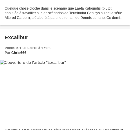
Quelque chose cloche dans le scénario que Laeta Kalogridis (plutôt
habituée à travailler sur les scénarios de Terminator Genisys ou de la série
Altered Carbon), a élaboré à partir du roman de Dennis Lehane. Ce dernier,
que j'ai lu avant de voir le film,...
Excalibur
Publié le 13/03/2010 à 17:05
Par
Chris666