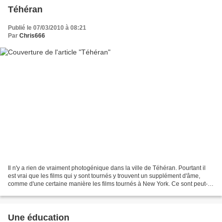
Téhéran
Publié le 07/03/2010 à 08:21
Par
Chris666
Il n'y a rien de vraiment photogénique dans la ville de Téhéran. Pourtant il
est vrai que les films qui y sont tournés y trouvent un supplément d'âme,
comme d'une certaine manière les films tournés à New York. Ce sont peut-
être ces files interminables...
Une éducation