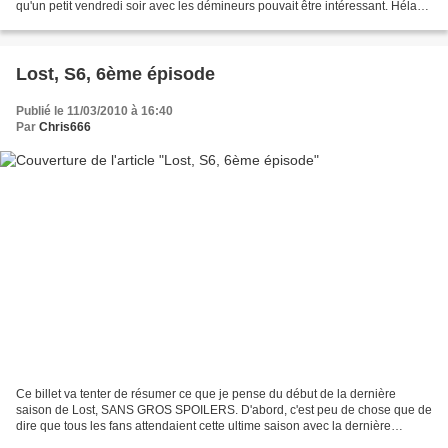
qu'un petit vendredi soir avec les démineurs pouvait être intéressant. Hélas,
ce ne fut que très partiellement...
Lost, S6, 6ème épisode
Publié le 11/03/2010 à 16:40
Par
Chris666
Ce billet va tenter de résumer ce que je pense du début de la dernière
saison de Lost, SANS GROS SPOILERS. D'abord, c'est peu de chose que de
dire que tous les fans attendaient cette ultime saison avec la dernière
impatience. Sur le site Lostpedia, ou...