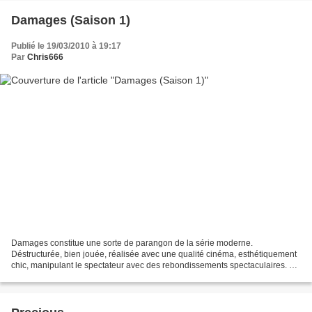
Damages (Saison 1)
Publié le 19/03/2010 à 19:17
Par
Chris666
Damages constitue une sorte de parangon de la série moderne.
Déstructurée, bien jouée, réalisée avec une qualité cinéma, esthétiquement
chic, manipulant le spectateur avec des rebondissements spectaculaires. Le
procédé est habile : on commence par nous...