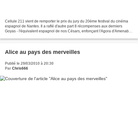
Cellule 211 vient de remporter le prix du jury du 20ème festival du cinéma
espagnol de Nantes. Il a raflé d'autre part 8 récompenses aux derniers
Goyas - l'équivalent espagnol de nos Césars, enfonçant l'Agora d'Amenabar
au passage. C'est un des plus gros...
Alice au pays des merveilles
Publié le 29/03/2010 à 20:30
Par
Chris666