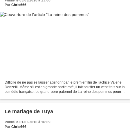
Publié le 03/03/2010 à 15:06
Par
Chris666
Difficile de ne pas se laisser attendrir par le premier film de l'actrice Valérie
Donzelli. Même s'il est en grande partie raté, il fait souffler un vent frais sur la
comédie française. Le grand-père paternel de La reine des pommes pourrait
être Tati,...
Le mariage de Tuya
Publié le 01/03/2010 à 16:09
Par
Chris666