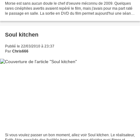
Morse est sans aucun doute le chef d'oeuvre méconnu de 2009. Quelques
rares cinéphiles avertis avaient repéré le film, mais j'avais pour ma part raté
le passage en salle. La sortie en DVD du film permet aujourd'hui une séance
de rattrapage, avec choc...
Soul kitchen
Publié le 22/03/2010 à 23:37
Par
Chris666
Si vous voulez passer un bon moment, allez voir Soul kitchen. Le réalisateur,
Fatih Akin, possède des facilités hors norme pour décider quoi filmer et