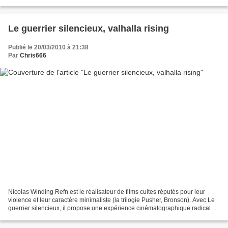
manque d'argent. Dans le Mariage de...
Le guerrier silencieux, valhalla rising
Publié le 20/03/2010 à 21:38
Par
Chris666
Nicolas Winding Refn est le réalisateur de films cultes réputés pour leur
violence et leur caractère minimaliste (la trilogie Pusher, Bronson). Avec Le
guerrier silencieux, il propose une expérience cinématographique radicale.
Le héros principal, One...