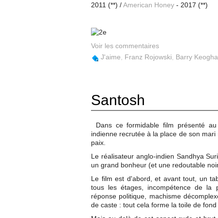
2011 (**) /
American Honey
- 2017 (**)
Voir les commentaires
J'aime
,
Franz Rojowski
,
Barry Keogh
Santosh
Dans ce formidable film présenté au
indienne recrutée à la place de son mari
paix.
Le réalisateur anglo-indien Sandhya Sur
un grand bonheur (et une redoutable noir
Le film est d'abord, et avant tout, un t
tous les étages, incompétence de la po
réponse politique, machisme décomplexé
de caste : tout cela forme la toile de fond