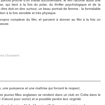
 parfois proche d'un travail documentaire, le film raconte aussi une
se, qui tient à la fois du polar, du thriller psychologique et de la
t-être doit-on dire surtout, un beau portrait de femme : la formidable
 à la fois sensible et très physique.
ropos complexe du film, et parvient à donner au film à la fois un
seuse.
ana Goswami
n, une puissance et une maîtrise qui forcent le respect.
rois jeunes filles anglaises se rendent dans un club en Crète dans le
z d'alcool pour vomir) et si possible perdre leur virginité.