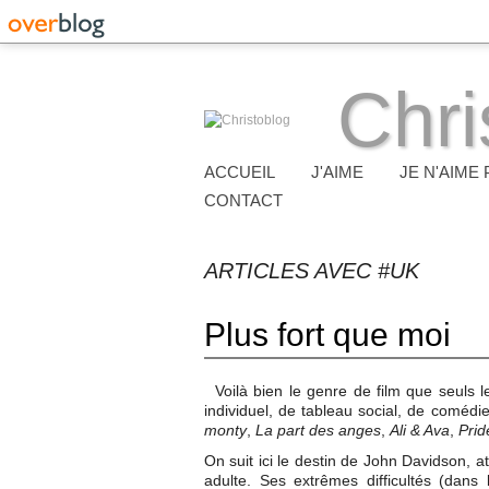
Chri
ACCUEIL
J'AIME
JE N'AIME 
CONTACT
ARTICLES AVEC #UK
Plus fort que moi
Voilà bien le genre de film que seuls l
individuel, de tableau social, de comé
monty
,
La part des anges
,
Ali & Ava
,
Prid
On suit ici le destin de John Davidson, a
adulte. Ses extrêmes difficultés (dans