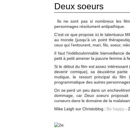
Deux soeurs
Ils ne sont pas si nombreux les fil
personnages résolument antipathique.
C'est ce que propose ici le talentueux M
au monde (jusqu'à un point thérapeuti
ceux qui l'entourent, mari, fils, soeur, ni
Il faut l'indéboulonnable bienveillance 
petit à petit amener la pauvre femme à f
Si le début du film est assez intéressant 
devenir comique), sa deuxième partie 
mutique, le ressort principal du film
programmatique des autres personnages d
On se perd un peu dans un enchevêtremen
dommage, car
Deux soeurs
proposait 
curseurs dans le domaine de la malaisan
Mike Leigh sur Christoblog :
Be happy
- 2