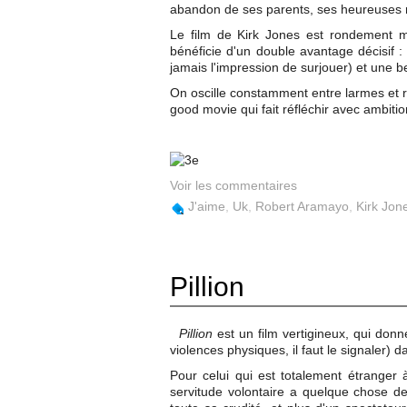
abandon de ses parents, ses heureuses re
Le film de Kirk Jones est rondement m
bénéficie d'un double avantage décisif :
jamais l'impression de surjouer) et une be
On oscille constamment entre larmes et ri
good movie qui fait réfléchir avec ambitio
Voir les commentaires
J'aime
,
Uk
,
Robert Aramayo
,
Kirk Jon
Pillion
Pillion
est un film vertigineux, qui don
violences physiques, il faut le signaler) 
Pour celui qui est totalement étranger 
servitude volontaire a quelque chose d