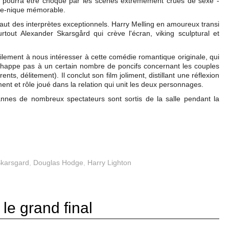
eur pourra être choqué par les scènes extrêmement crues de sexe -
ue-nique mémorable.
l faut des interprètes exceptionnels. Harry Melling en amoureux transi
rtout Alexander Skarsgård qui crève l'écran, viking sculptural et
bilement à nous intéresser à cette comédie romantique originale, qui
happe pas à un certain nombre de poncifs concernant les couples
nts, délitement). Il conclut son film joliment, distillant une réflexion
ment et rôle joué dans la relation qui unit les deux personnages.
nnes de nombreux spectateurs sont sortis de la salle pendant la
Skarsgard
,
Douglas Hodge
,
Harry Lighton
le grand final