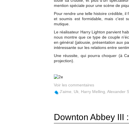
toute sa crudité, et plus d'un spectat
mention spéciale pour une scène de piq
Pour rendre une telle histoire crédible, i
et soumis est formidable, mais c'est su
mutique.
Le réalisateur Harry Lighton parvient ha
nous montre que ce type de couple n'éc
en général (jalousie, présentation aux pare
intéressante sur les relations entre senti
Une réussite, qui pourra choquer (à Ca
projection).
Voir les commentaires
J'aime
,
Uk
,
Harry Melling
,
Alexander 
Downton Abbey III : 