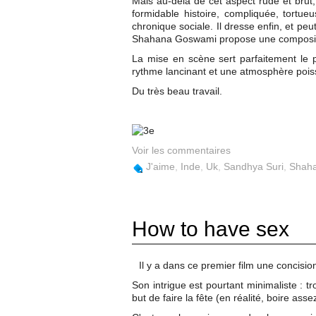
Mais au-delà de cet aspect rude et brut,
formidable histoire, compliquée, tortueu
chronique sociale. Il dresse enfin, et peu
Shahana Goswami propose une composition
La mise en scène sert parfaitement le p
rythme lancinant et une atmosphère pois
Du très beau travail.
Voir les commentaires
J'aime
,
Inde
,
Uk
,
Sandhya Suri
,
Shah
How to have sex
Il y a dans ce premier film une concisio
Son intrigue est pourtant minimaliste : t
but de faire la fête (en réalité, boire asse