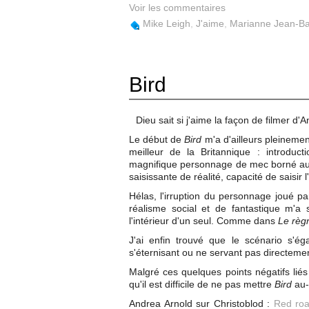
Voir les commentaires
Mike Leigh
,
J'aime
,
Marianne Jean-Ba
Bird
Dieu sait si j'aime la façon de filmer d'
Le début de
Bird
m'a d'ailleurs pleineme
meilleur de la Britannique : introdu
magnifique personnage de mec borné au 
saisissante de réalité, capacité de saisir
Hélas, l'irruption du personnage joué 
réalisme social et de fantastique m'a 
l'intérieur d'un seul. Comme dans
Le règ
J'ai enfin trouvé que le scénario s'é
s'éternisant ou ne servant pas directement
Malgré ces quelques points négatifs liés 
qu'il est difficile de ne pas mettre
Bird
au-d
Andrea Arnold sur Christoblod :
Red ro