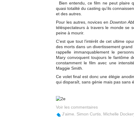
Bien entendu, ce film ne peut plaire q
quasi totalité du casting qu'ils connaiss
et des autres.
Pour les autres, novices en
Downton Ab
téléspectateurs à travers le monde se s
peine à mourir.
C'est que tout l'intérêt de cet ultime o
des morts dans un divertissement grand p
rappelle immanquablement le personna
Mary convoquent toujours le fantôme de
constamment le film avec une intensité 
Maggie Smith.
Ce volet final est donc une élégie anodi
qui disparaît, sans génie mais pas sans 
Voir les commentaires
J'aime
,
Simon Curtis
,
Michelle Docker