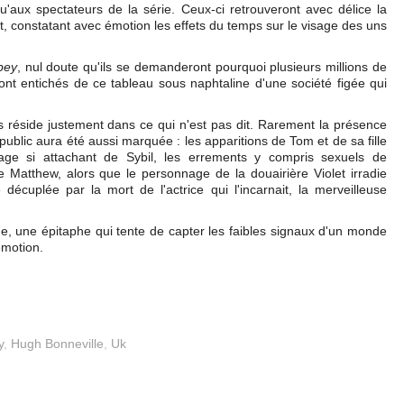
u'aux spectateurs de la série. Ceux-ci retrouveront avec délice la
ent, constatant avec émotion les effets du temps sur le visage des uns
bey
, nul doute qu'ils se demanderont pourquoi plusieurs millions de
ont entichés de ce tableau sous naphtaline d'une société figée qui
pus réside justement dans ce qui n'est pas dit. Rarement la présence
ublic aura été aussi marquée : les apparitions de Tom et de sa fille
ge si attachant de Sybil, les errements y compris sexuels de
 Matthew, alors que le personnage de la douairière Violet irradie
décuplée par la mort de l'actrice qui l'incarnait, la merveilleuse
ne, une épitaphe qui tente de capter les faibles signaux d'un monde
émotion.
y
,
Hugh Bonneville
,
Uk