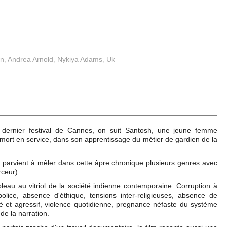
an
,
Andrea Arnold
,
Nykiya Adams
,
Uk
 dernier festival de Cannes, on suit Santosh, une jeune femme
 mort en service, dans son apprentissage du métier de gardien de la
i parvient à mêler dans cette âpre chronique plusieurs genres avec
ceur).
ableau au vitriol de la société indienne contemporaine. Corruption à
lice, absence d'éthique, tensions inter-religieuses, absence de
 et agressif, violence quotidienne, pregnance néfaste du système
 de la narration.