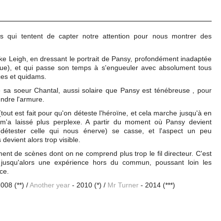
ms qui tentent de capter notre attention pour nous montrer des
ike Leigh, en dressant le portrait de Pansy, profondément inadaptée
que), et qui passe son temps à s'engueuler avec absolument tous
èces et quidams.
de sa soeur Chantal, aussi solaire que Pansy est ténébreuse , pour
endre l'armure.
(tout est fait pour qu'on déteste l'héroïne, et cela marche jusqu'à en
m'a laissé plus perplexe. A partir du moment où Pansy devient
 (détester celle qui nous énerve) se casse, et l'aspect un peu
evient alors trop visible.
t de scènes dont on ne comprend plus trop le fil directeur. C'est
jusqu'alors une expérience hors du commun, poussant loin les
ce.
008 (**) /
Another year
- 2010 (*) /
Mr Turner
- 2014 (***)