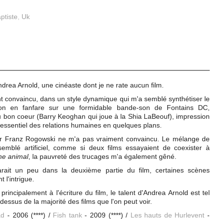
ptiste
,
Uk
Andrea Arnold, une cinéaste dont je ne rate aucun film.
nt convaincu, dans un style dynamique qui m'a semblé synthétiser le
ction en fanfare sur une formidable bande-son de Fontains DC,
bon coeur (Barry Keoghan qui joue à la Shia LaBeouf), impression
 l'essentiel des relations humaines en quelques plans.
par Franz Rogowski ne m'a pas vraiment convaincu. Le mélange de
semblé artificiel, comme si deux films essayaient de coexister à
ne animal
, la pauvreté des trucages m'a également gêné.
garait un peu dans la deuxième partie du film, certaines scènes
 l'intrigue.
principalement à l'écriture du film, le talent d'Andrea Arnold est tel
essus de la majorité des films que l'on peut voir.
ad
- 2006 (****) /
Fish tank
- 2009 (****) /
Les hauts de Hurlevent
-