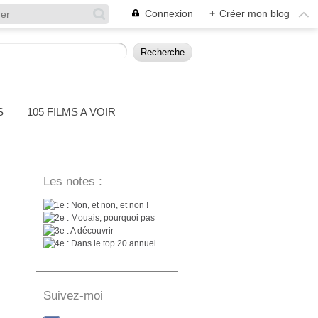
Connexion
+
Créer mon blog
S
105 FILMS A VOIR
Les notes :
: Non, et non, et non !
: Mouais, pourquoi pas
: A découvrir
: Dans le top 20 annuel
Suivez-moi