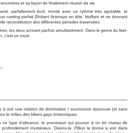
ncontres et sa façon de finalement réussir da vie.
ené, parfaitement écrit, monté avec un rythme très agréable, et
 un casting parfait (Robert Aramayo en tête, bluffant et ne donnant
lle reconstitution des différentes périodes traversées.
res, les deux arrivant parfois simultanément. Dans le genre du feel-
n, c'est un must.
es
ne à voir une relation de domination / soumission épanouie (et sans
dans le milieu des bikers gays britanniques.
à ce type d'attirance, le processus qui pousse à un tel niveau de
e profondément mystérieux. Disons-le,
Pillion
le donne à voir dans