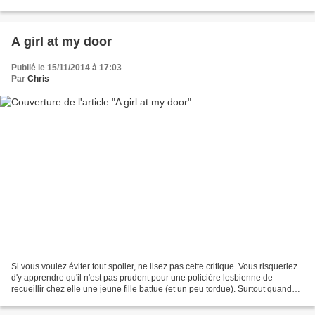
adolescentes y est très réussie, la progression...
A girl at my door
Publié le 15/11/2014 à 17:03
Par
Chris
Si vous voulez éviter tout spoiler, ne lisez pas cette critique. Vous risqueriez
d'y apprendre qu'il n'est pas prudent pour une policière lesbienne de
recueillir chez elle une jeune fille battue (et un peu tordue). Surtout quand
l'action se déroule dans...