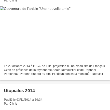
Par
Chris
Le 20 octobre 2014 à l'UGC de Lille, projection du nouveau film de François
Ozon en présence de la rayonnante Anaïs Demoustier et de Raphael
Personnaz. Parlons d'abord du film. Plutôt un bon cru à mon goût. Depuis le
début de sa carrière, Ozon semble...
Utopiales 2014
Publié le 03/11/2014 à 20:34
Par
Chris