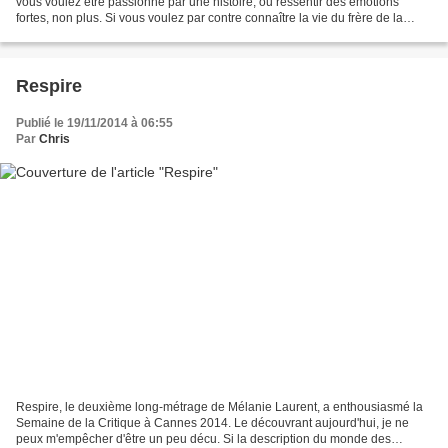
vous voulez être passionné par une histoire, ou ressentir des émotions
fortes, non plus. Si vous voulez par contre connaître la vie du frère de la
réalisatrice, alors dans ce...
Respire
Publié le 19/11/2014 à 06:55
Par
Chris
Respire, le deuxième long-métrage de Mélanie Laurent, a enthousiasmé la
Semaine de la Critique à Cannes 2014. Le découvrant aujourd'hui, je ne
peux m'empêcher d'être un peu décu. Si la description du monde des