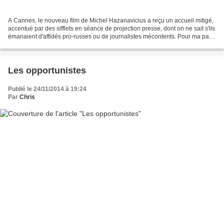
A Cannes, le nouveau film de Michel Hazanavicius a reçu un accueil mitigé,
accentué par des sifflets en séance de projection presse, dont on ne sait s'ils
émanaient d'affidés pro-russes ou de journalistes mécontents. Pour ma part,
j'ai trouvé le film...
Les opportunistes
Publié le 24/11/2014 à 19:24
Par
Chris