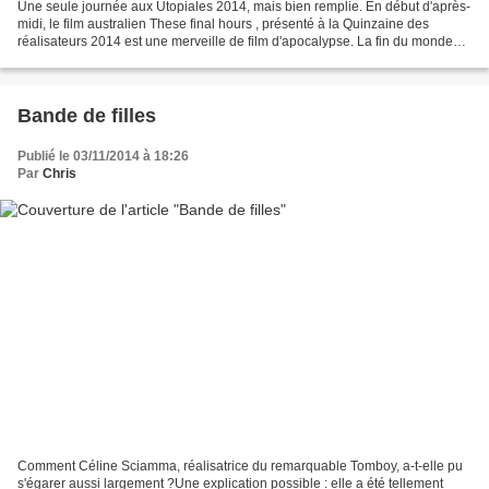
Une seule journée aux Utopiales 2014, mais bien remplie. En début d'après-
midi, le film australien These final hours , présenté à la Quinzaine des
réalisateurs 2014 est une merveille de film d'apocalypse. La fin du monde
est pour dans quelques heures...
Bande de filles
Publié le 03/11/2014 à 18:26
Par
Chris
Comment Céline Sciamma, réalisatrice du remarquable Tomboy, a-t-elle pu
s'égarer aussi largement ?Une explication possible : elle a été tellement