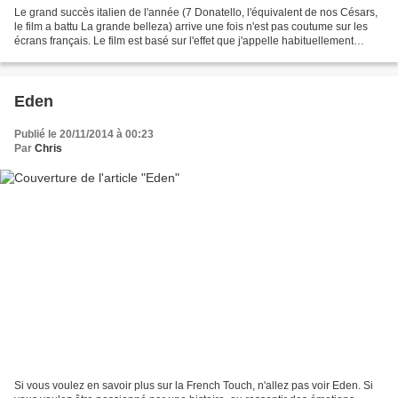
Le grand succès italien de l'année (7 Donatello, l'équivalent de nos Césars,
le film a battu La grande belleza) arrive une fois n'est pas coutume sur les
écrans français. Le film est basé sur l'effet que j'appelle habituellement
"Rashomon" (car le film...
Eden
Publié le 20/11/2014 à 00:23
Par
Chris
Si vous voulez en savoir plus sur la French Touch, n'allez pas voir Eden. Si