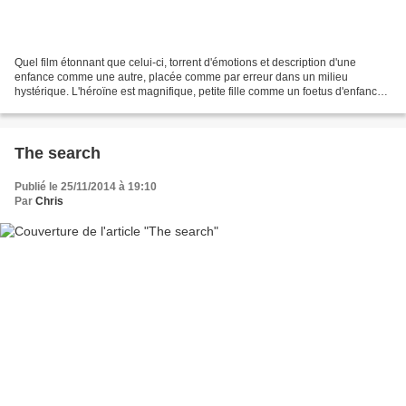
Quel film étonnant que celui-ci, torrent d'émotions et description d'une
enfance comme une autre, placée comme par erreur dans un milieu
hystérique. L'héroïne est magnifique, petite fille comme un foetus d'enfance
dans un monde de brutes : père acteur...
The search
Publié le 25/11/2014 à 19:10
Par
Chris