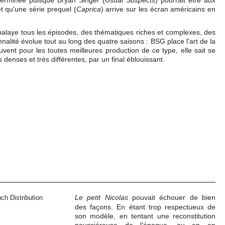
 terminée puisque Bryan Singer (
Usual Suspects
) pourrait être aux
 qu'une série prequel (
Caprica
) arrive sur les écran américains en
balaye tous les épisodes, des thématiques riches et complexes, des
alité évolue tout au long des quatre saisons : BSG place l'art de la
ent pour les toutes meilleures production de ce type, elle sait se
enses et très différentes, par un final éblouissant.
Le petit Nicolas
pouvait échouer de bien
des façons. En étant trop respectueux de
son modèle, en tentant une reconstitution