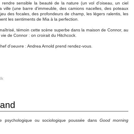
 rendre sensible la beauté de la nature (un vol d'oiseau, un ciel
la ville (une barre d'immeuble, des camions nacelles, des poteaux
 jeu des focales, des profondeurs de champ, les légers ralentis, les
uent les sentiments de Mia à la perfection.
 maîtrisé, témoin cette scène superbe dans la maison de Connor, au
 vie de Connor : on croirait du Hitchcock.
chef d'oeuvre : Andrea Arnold prend rendez-vous.
Uk
land
se psychologique ou sociologique poussée dans
Good morning