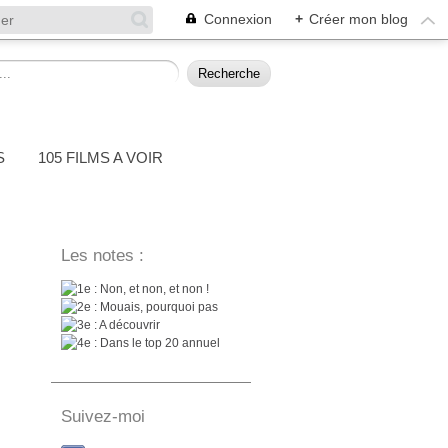
Connexion
+
Créer mon blog
S
105 FILMS A VOIR
Les notes :
: Non, et non, et non !
: Mouais, pourquoi pas
: A découvrir
: Dans le top 20 annuel
Suivez-moi