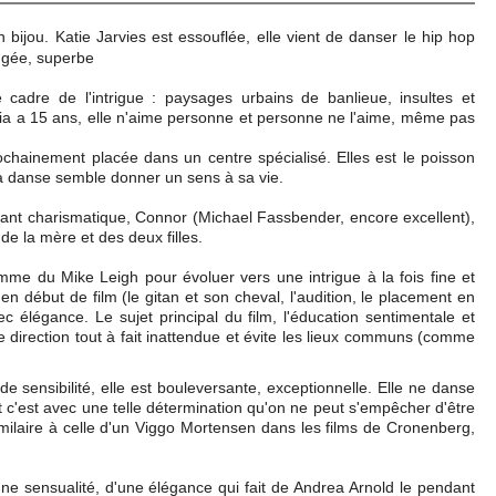
 bijou. Katie Jarvies est essouflée, elle vient de danser le hip hop
ongée, superbe
 cadre de l'intrigue : paysages urbains de banlieue, insultes et
 Mia a 15 ans, elle n'aime personne et personne ne l'aime, même pas
rochainement placée dans un centre spécialisé. Elles est le poisson
la danse semble donner un sens à sa vie.
nt charismatique, Connor (Michael Fassbender, encore excellent),
 de la mère et des deux filles.
 du Mike Leigh pour évoluer vers une intrigue à la fois fine et
en début de film (le gitan et son cheval, l'audition, le placement en
 élégance. Le sujet principal du film, l'éducation sentimentale et
direction tout à fait inattendue et évite les lieux communs (comme
de sensibilité, elle est bouleversante, exceptionnelle. Elle ne danse
it c'est avec une telle détermination qu'on ne peut s'empêcher d'être
ilaire à celle d'un Viggo Mortensen dans les films de Cronenberg,
ne sensualité, d'une élégance qui fait de Andrea Arnold le pendant