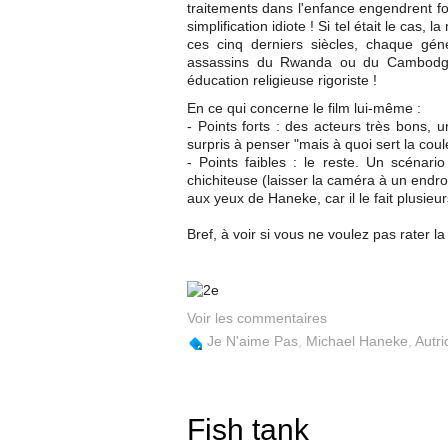
traitements dans l'enfance engendrent f
simplification idiote ! Si tel était le cas
ces cinq derniers siècles, chaque géné
assassins du Rwanda ou du Cambodge 
éducation religieuse rigoriste !
En ce qui concerne le film lui-même :
- Points forts : des acteurs très bons, 
surpris à penser "mais à quoi sert la coul
- Points faibles : le reste. Un scénar
chichiteuse (laisser la caméra à un endro
aux yeux de Haneke, car il le fait plusie
Bref, à voir si vous ne voulez pas rater 
Voir les commentaires
Je N'aime Pas
,
Michael Haneke
,
Autri
Fish tank