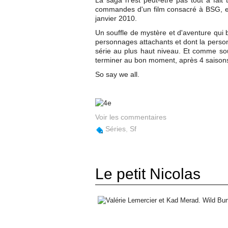
La saga n'est peut-être pas tout à fait
commandes d'un film consacré à BSG, et
janvier 2010.
Un souffle de mystère et d'aventure qui 
personnages attachants et dont la personn
série au plus haut niveau. Et comme souv
terminer au bon moment, après 4 saisons d
So say we all.
Voir les commentaires
Séries
,
Sf
Le petit Nicolas