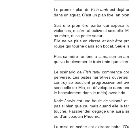
Le premier plan de
Fish tank
est déjà un
dans un squat. C'est un plan fixe, en pl
Suit une première partie qui expose le
violences, misère affective et sexuelle.
sa mère, ni sa petite soeur.
Elle ne va plus en classe et doit être p
rouge qui tourne dans son bocal. Seule 
Puis sa mère ramène à la maison un ama
qui va bouleverser le train train quotidien
Le scénario de
Fish tank
commence comme
perverse. Les pistes narratives ouvertes 
centre) se bouclent progressivement avec
sensuelle de Mia, se développe dans une 
le basculement dans le mélo) avec brio.
Katie Jarvis est une boule de volonté et 
pas si bien que ça, mais quand elle le fa
touché. Fassbender dégage une aura sim
ou d'un Joaquin Phoenix.
La mise en scène est extraordinaire. D'u