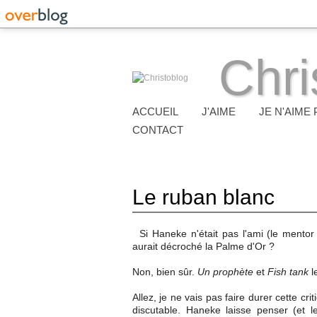
Chri
ACCUEIL
J'AIME
JE N'AIME 
CONTACT
Le ruban blanc
Si Haneke n'était pas l'ami (le mentor
aurait décroché la Palme d'Or ?
Non, bien sûr.
Un prophète
et
Fish tank
l
Allez, je ne vais pas faire durer cette crit
discutable. Haneke laisse penser (et l