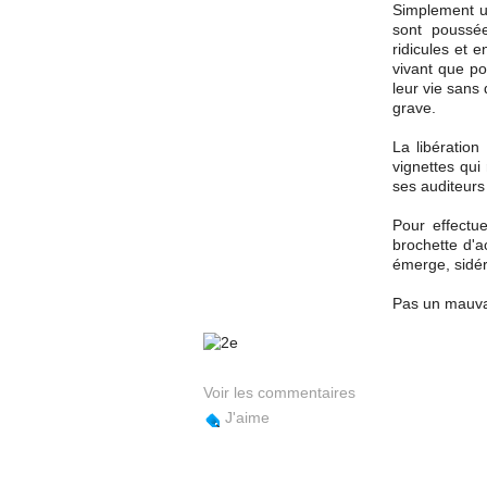
Simplement u
sont poussé
ridicules et 
vivant que po
leur vie sans 
grave.
La libération
vignettes qui
ses auditeurs
Pour effectue
brochette d'a
émerge, sidér
Pas un mauva
Voir les commentaires
J'aime