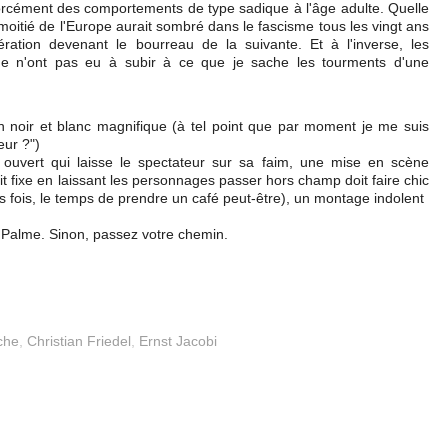
orcément des comportements de type sadique à l'âge adulte. Quelle
, la moitié de l'Europe aurait sombré dans le fascisme tous les vingt ans
ration devenant le bourreau de la suivante. Et à l'inverse, les
n'ont pas eu à subir à ce que je sache les tourments d'une
un noir et blanc magnifique (à tel point que par moment je me suis
eur ?")
io ouvert qui laisse le spectateur sur sa faim, une mise en scène
it fixe en laissant les personnages passer hors champ doit faire chic
urs fois, le temps de prendre un café peut-être), un montage indolent
la Palme. Sinon, passez votre chemin.
che
,
Christian Friedel
,
Ernst Jacobi