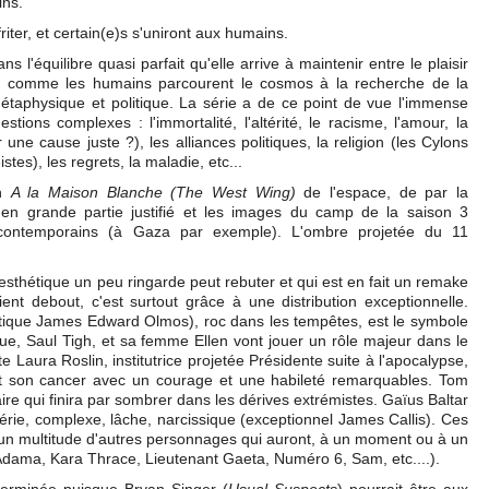
ins.
riter, et certain(e)s s'uniront aux humains.
s l'équilibre quasi parfait qu'elle arrive à maintenir ent
re le plaisir
ns comme les humains parcourent le cosmos à la recherche de la
métaphysique et politique. La série a de ce point de vue l'immense
tions complexes : l'immortalité, l'altérité, le racisme, l'amour, la
 une cause juste ?), les alliances politiques, la religion (les Cylons
tes), les regrets, la maladie, etc...
un
A la Maison Blanche (The West Wing)
de l'espace, de par la
en grande partie justifié et les images du camp de la saison 3
contemporains (à Gaza par exemple). L'ombre projetée du 11
 l'esthétique un peu ringarde peut rebuter et qui est en fait un remake
nt debout, c'est surtout grâce à une distribution exceptionnelle.
atique James Edward Olmos), roc dans les tempêtes, est le symbole
que, Saul Tigh, et sa femme Ellen vont jouer un rôle majeur dans le
e Laura Roslin, institutrice projetée Présidente suite à l'apocalypse,
 et son cancer avec un courage et une habileté remarquables. Tom
aire qui finira par sombrer dans les dérives extrémistes. Gaïus Baltar
érie, complexe, lâche, narcissique (exceptionnel James Callis). Ces
un multitude d'autres personnages qui auront, à un moment ou à un
e Adama, Kara Thrace, Lieutenant Gaeta, Numéro 6, Sam, etc....).