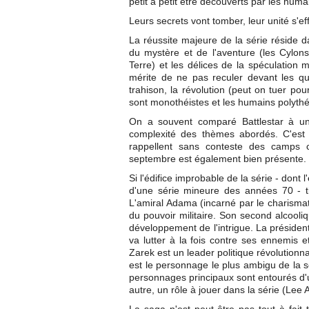
petit à petit être découverts par les huma
Leurs secrets vont tomber, leur unité s'eff
La réussite majeure de la série réside dan
du mystère et de l'aventure (les Cylo
Terre) et les délices de la spéculation 
mérite de ne pas reculer devant les ques
trahison, la révolution (peut on tuer pour
sont monothéistes et les humains polythéis
On a souvent comparé Battlestar à 
complexité des thèmes abordés. C'est 
rappellent sans conteste des camps 
septembre est également bien présente.
Si l'édifice improbable de la série - dont
d'une série mineure des années 70 - tie
L'amiral Adama (incarné par le charism
du pouvoir militaire. Son second alcooli
développement de l'intrigue. La président
va lutter à la fois contre ses ennemis
Zarek est un leader politique révolutionn
est le personnage le plus ambigu de la s
personnages principaux sont entourés d'
autre, un rôle à jouer dans la série (Le