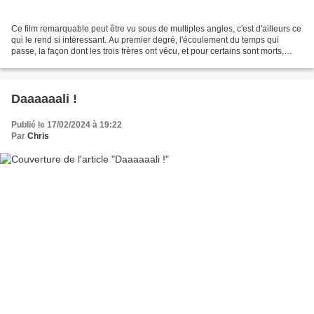
Ce film remarquable peut être vu sous de multiples angles, c'est d'ailleurs ce
qui le rend si intéressant. Au premier degré, l'écoulement du temps qui
passe, la façon dont les trois frères ont vécu, et pour certains sont morts,
depuis les films précédents...
Daaaaaali !
Publié le 17/02/2024 à 19:22
Par
Chris