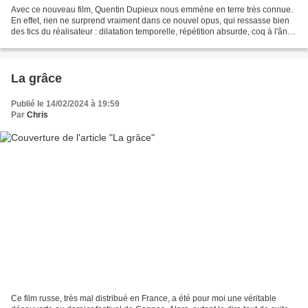
Avec ce nouveau film, Quentin Dupieux nous emmène en terre très connue.
En effet, rien ne surprend vraiment dans ce nouvel opus, qui ressasse bien
des tics du réalisateur : dilatation temporelle, répétition absurde, coq à l'âne,
objets bizarres, etc....
La grâce
Publié le 14/02/2024 à 19:59
Par
Chris
Ce film russe, très mal distribué en France, a été pour moi une véritable