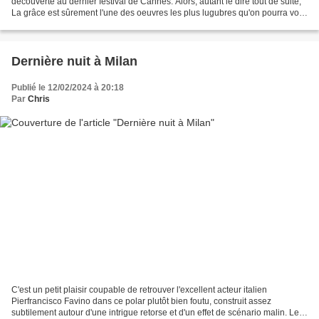
découverte au dernier festival de Cannes. Alors, autant le dire tout de suite,
La grâce est sûrement l'une des oeuvres les plus lugubres qu'on pourra voir
cette année. Une fille...
Dernière nuit à Milan
Publié le 12/02/2024 à 20:18
Par
Chris
C'est un petit plaisir coupable de retrouver l'excellent acteur italien
Pierfrancisco Favino dans ce polar plutôt bien foutu, construit assez
subtilement autour d'une intrigue retorse et d'un effet de scénario malin. Le