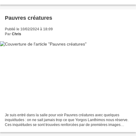
plus intéressant dans ce film de...
Pauvres créatures
Publié le 10/02/2024 à 18:09
Par
Chris
Je suis entré dans la salle pour voir Pauvres créatures avec quelques
inquiétudes : on ne sait jamais trop ce que Yorgos Lanthimos nous réserve.
Ces inquiétudes se sont trouvées renforcées par de premières images
marquées par un formalisme extrême : esthétique...