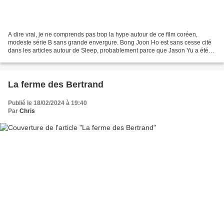
A dire vrai, je ne comprends pas trop la hype autour de ce film coréen,
modeste série B sans grande envergure. Bong Joon Ho est sans cesse cité
dans les articles autour de Sleep, probablement parce que Jason Yu a été
assistant sur le film Okja, mais on...
La ferme des Bertrand
Publié le 18/02/2024 à 19:40
Par
Chris