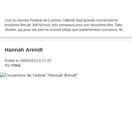
Lors du dernier Festival de Cannes, l'attente était grande concernant le
troisième film de Jeff Nichols, très remarqué pour son deuxième film, Take
Shelter, qui pour ma part ne m'avait (déjà) que partiellement convaincu. Mud
commence très bien. Deux enfants...
Hannah Arendt
Publié le 29/04/2013 à 17:23
Par
Chris