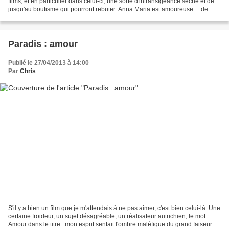
films, et en particulier dans celui-ci, une sorte d'intransigeance sèche et de
jusqu'au boutisme qui pourront rebuter. Anna Maria est amoureuse ... de
Jésus. Son amour est sans...
Paradis : amour
Publié le 27/04/2013 à 14:00
Par
Chris
S'il y a bien un film que je m'attendais à ne pas aimer, c'est bien celui-là. Une
certaine froideur, un sujet désagréable, un réalisateur autrichien, le mot
Amour dans le titre : mon esprit sentait l'ombre maléfique du grand faiseur