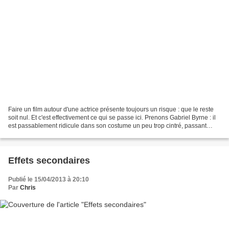
Faire un film autour d'une actrice présente toujours un risque : que le reste
soit nul. Et c'est effectivement ce qui se passe ici. Prenons Gabriel Byrne : il
est passablement ridicule dans son costume un peu trop cintré, passant
d'obscurs coups de fil,...
Effets secondaires
Publié le 15/04/2013 à 20:10
Par
Chris