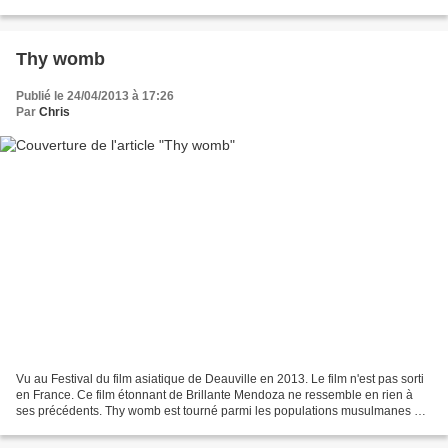
prétentieux et doublement...
Thy womb
Publié le 24/04/2013 à 17:26
Par
Chris
Vu au Festival du film asiatique de Deauville en 2013. Le film n'est pas sorti
en France. Ce film étonnant de Brillante Mendoza ne ressemble en rien à
ses précédents. Thy womb est tourné parmi les populations musulmanes de
petites îles complètement isolées...