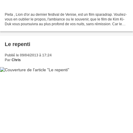
Pieta , Lion d'or au dernier festival de Venise, est un film sparadrap. Vouliez-
vous en oublier le propos, l'ambiance ou le souvenir, que le film de Kim Ki-
Duk vous poursuivra au plus profond de vos nuits, sans rémission. Car le
film est ainsi : sec,...
Le repenti
Publié le 09/04/2013 à 17:24
Par
Chris