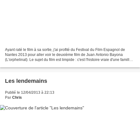
Ayant raté le film à sa sortie, j'ai profité du Festival du Film Espagnol de
Nantes 2013 pour aller voir le deuxième film de Juan Antonio Bayona
(L'orphelinat). Le sujet du film est limpide : c'est l'histoire vraie d'une famille
espagnole victime du tsunami...
Les lendemains
Publié le 12/04/2013 à 22:13
Par
Chris