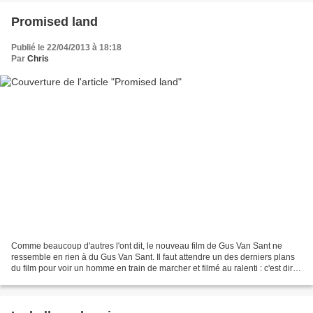
Promised land
Publié le 22/04/2013 à 18:18
Par
Chris
Comme beaucoup d'autres l'ont dit, le nouveau film de Gus Van Sant ne
ressemble en rien à du Gus Van Sant. Il faut attendre un des derniers plans
du film pour voir un homme en train de marcher et filmé au ralenti : c'est dire !
Passé ce préliminaire,...