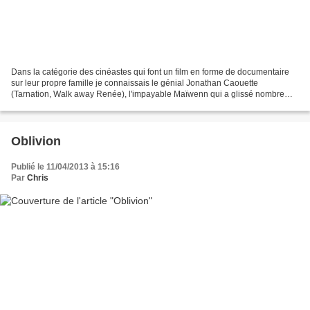
Dans la catégorie des cinéastes qui font un film en forme de documentaire
sur leur propre famille je connaissais le génial Jonathan Caouette
(Tarnation, Walk away Renée), l'impayable Maïwenn qui a glissé nombre
d'éléments autobiographiques dans Pardonnez-moi,...
Oblivion
Publié le 11/04/2013 à 15:16
Par
Chris