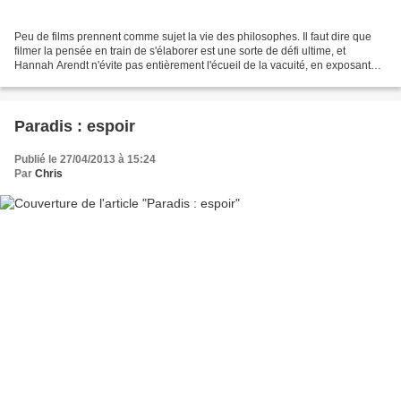
Peu de films prennent comme sujet la vie des philosophes. Il faut dire que
filmer la pensée en train de s'élaborer est une sorte de défi ultime, et
Hannah Arendt n'évite pas entièrement l'écueil de la vacuité, en exposant
plusieurs fois son personnage...
Paradis : espoir
Publié le 27/04/2013 à 15:24
Par
Chris