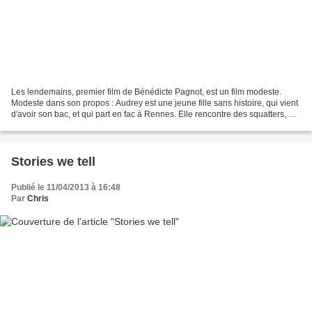
Les lendemains, premier film de Bénédicte Pagnot, est un film modeste.
Modeste dans son propos : Audrey est une jeune fille sans histoire, qui vient
d'avoir son bac, et qui part en fac à Rennes. Elle rencontre des squatters, et
partage leur expérience,...
Stories we tell
Publié le 11/04/2013 à 16:48
Par
Chris