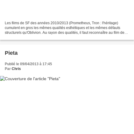
Les films de SF des années 2010/2013 (Prometheus, Tron : l'héritage)
cumulent en gros les mêmes qualités esthétiques et les mêmes défauts
structurels qu'Oblivion. Au rayon des qualités, il faut reconnaître au film de
Kosinski une certaine beauté plastique,...
Pieta
Publié le 09/04/2013 à 17:45
Par
Chris