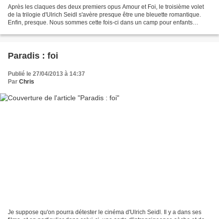
Après les claques des deux premiers opus Amour et Foi, le troisième volet
de la trilogie d'Ulrich Seidl s'avère presque être une bleuette romantique.
Enfin, presque. Nous sommes cette fois-ci dans un camp pour enfants
obèses, et nous suivons le sentiment...
Paradis : foi
Publié le 27/04/2013 à 14:37
Par
Chris
Je suppose qu'on pourra détester le cinéma d'Ulrich Seidl. Il y a dans ses