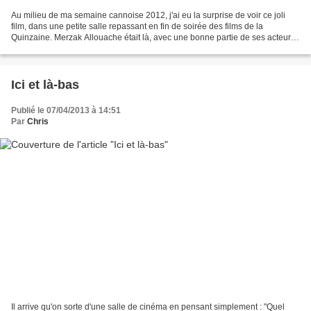
Au milieu de ma semaine cannoise 2012, j'ai eu la surprise de voir ce joli
film, dans une petite salle repassant en fin de soirée des films de la
Quinzaine. Merzak Allouache était là, avec une bonne partie de ses acteurs,
qui, disons-le, sont tous excellents....
Ici et là-bas
Publié le 07/04/2013 à 14:51
Par
Chris
Il arrive qu'on sorte d'une salle de cinéma en pensant simplement : "Quel