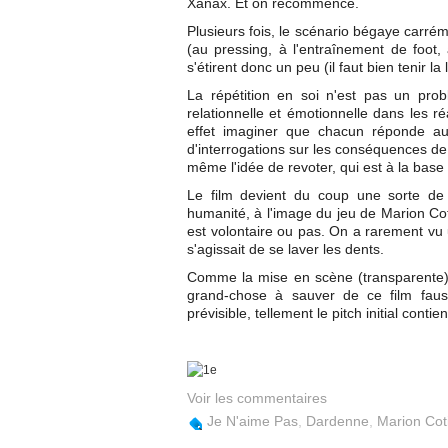
Xanax. Et on recommence.
Plusieurs fois, le scénario bégaye carré
(au pressing, à l'entraînement de foot
s'étirent donc un peu (il faut bien tenir l
La répétition en soi n'est pas un probl
relationnelle et émotionnelle dans les r
effet imaginer que chacun réponde aus
d'interrogations sur les conséquences de
même l'idée de revoter, qui est à la bas
Le film devient du coup une sorte de 
humanité, à l'image du jeu de Marion Coti
est volontaire ou pas. On a rarement vu
s'agissait de se laver les dents.
Comme la mise en scène (transparente) n
grand-chose à sauver de ce film faus
prévisible, tellement le pitch initial cont
Voir les commentaires
Je N'aime Pas
,
Dardenne
,
Marion Coti