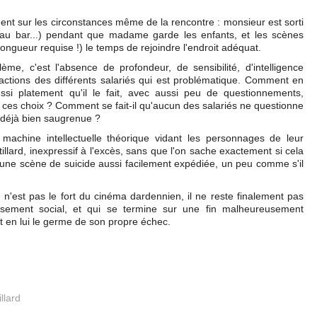
ment sur les circonstances même de la rencontre : monsieur est sorti
, au bar...) pendant que madame garde les enfants, et les scènes
a longueur requise !) le temps de rejoindre l'endroit adéquat.
ème, c'est l'absence de profondeur, de sensibilité, d'intelligence
éactions des différents salariés qui est problématique. Comment en
si platement qu'il le fait, avec aussi peu de questionnements,
 ces choix ? Comment se fait-il qu'aucun des salariés ne questionne
e déjà bien saugrenue ?
machine intellectuelle théorique vidant les personnages de leur
llard, inexpressif à l'excès, sans que l'on sache exactement si cela
 une scène de suicide aussi facilement expédiée, un peu comme s'il
'est pas le fort du cinéma dardennien, il ne reste finalement pas
sement social, et qui se termine sur une fin malheureusement
ient en lui le germe de son propre échec.
llard