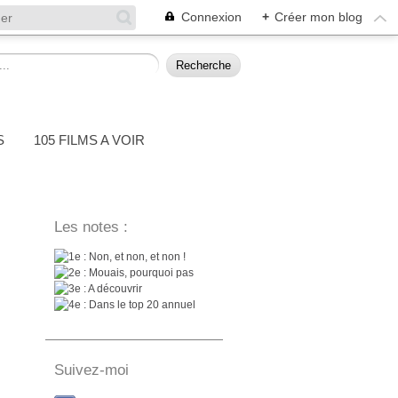
Connexion
+
Créer mon blog
S
105 FILMS A VOIR
Les notes :
: Non, et non, et non !
: Mouais, pourquoi pas
: A découvrir
: Dans le top 20 annuel
Suivez-moi