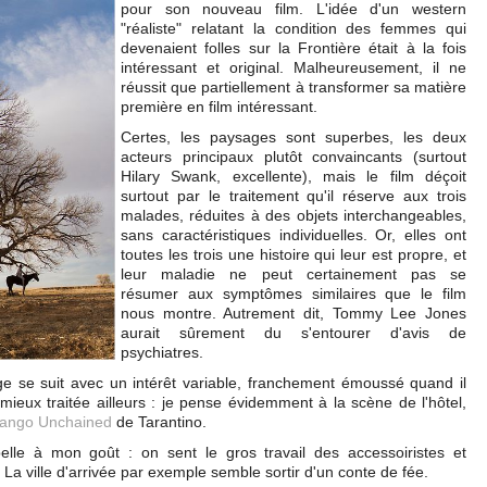
pour son nouveau film. L'idée d'un western
"réaliste" relatant la condition des femmes qui
devenaient folles sur la Frontière était à la fois
intéressant et original. Malheureusement, il ne
réussit que partiellement à transformer sa matière
première en film intéressant.
Certes, les paysages sont superbes, les deux
acteurs principaux plutôt convaincants (surtout
Hilary Swank, excellente), mais le film déçoit
surtout par le traitement qu'il réserve aux trois
malades, réduites à des objets interchangeables,
sans caractéristiques individuelles. Or, elles ont
toutes les trois une histoire qui leur est propre, et
leur maladie ne peut certainement pas se
résumer aux symptômes similaires que le film
nous montre. Autrement dit, Tommy Lee Jones
aurait sûrement du s'entourer d'avis de
psychiatres.
e se suit avec un intérêt variable, franchement émoussé quand il
ieux traitée ailleurs : je pense évidemment à la scène de l'hôtel,
jango Unchained
de Tarantino.
elle à mon goût : on sent le gros travail des accessoiristes et
 La ville d'arrivée par exemple semble sortir d'un conte de fée.