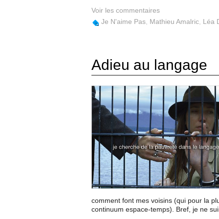
Voir les commentaires
Je N'aime Pas
,
Mathieu Amalric
,
Léa 
Adieu au langage
comment font mes voisins (qui pour la pl
continuum espace-temps). Bref, je ne su