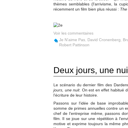
thèmes semblables (l'arrivisme, la cup
récemment un film bien plus réussi :
The
Voir les commentaires
Je N'aime Pas
,
David Cronenberg
,
Br
Robert Pattinson
Deux jours, une nui
Le scénario du dernier film des Dardenn
jours, une nuit
. On est en effet habitué d
l'écriture de leur histoire.
Passons sur l'idée de base improbable
somme de primes annuelles contre un em
chef de l'entreprise même, passons do
film. Il se joue sur une répétition à l
motive et exprime toujours la même ph