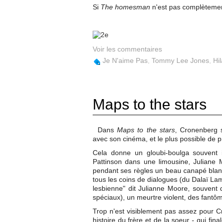
Si
The homesman
n'est pas complètement
Voir les commentaires
Je N'aime Pas
,
Tommy Lee Jones
,
Hi
Maps to the stars
Dans
Maps to the stars
, Cronenberg 
avec son cinéma, et le plus possible de 
Cela donne un gloubi-boulga souvent i
Pattinson dans une limousine, Juliane 
pendant ses règles un beau canapé blanc,
tous les coins de dialogues (du Dalaï Lam
lesbienne" dit Julianne Moore, souvent d
spéciaux), un meurtre violent, des fantôm
Trop n'est visiblement pas assez pour C
histoire du frère et de la soeur - qui fi