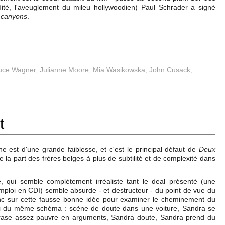
idité, l'aveuglement du mileu hollywoodien) Paul Schrader a signé
 canyons
.
uce Wagner
,
Julianne Moore
,
Mia Wasikowska
,
John Cusack
,
t
e est d'une grande faiblesse, et c'est le principal défaut de
Deux
e la part des frères belges à plus de subtilité et de complexité dans
, qui semble complètement irréaliste tant le deal présenté (une
ploi en CDI) semble absurde - et destructeur - du point de vue du
nc sur cette fausse bonne idée pour examiner le cheminement du
'envi du même schéma : scène de doute dans une voiture, Sandra se
rase assez pauvre en arguments, Sandra doute, Sandra prend du