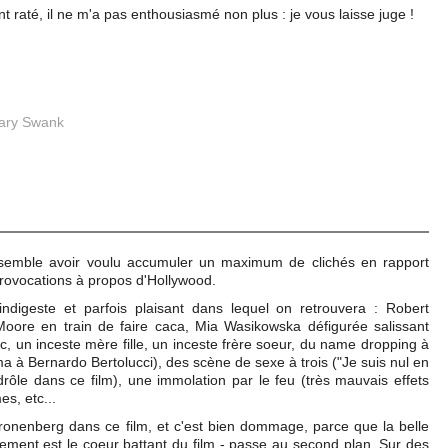
 raté, il ne m'a pas enthousiasmé non plus : je vous laisse juge !
lary Swank
semble avoir voulu accumuler un maximum de clichés en rapport
provocations à propos d'Hollywood.
ndigeste et parfois plaisant dans lequel on retrouvera : Robert
Moore en train de faire caca, Mia Wasikowska défigurée salissant
 un inceste mère fille, un inceste frère soeur, du name dropping à
a à Bernardo Bertolucci), des scène de sexe à trois ("Je suis nul en
rôle dans ce film), une immolation par le feu (très mauvais effets
es, etc...
ronenberg dans ce film, et c'est bien dommage, parce que la belle
nalement est le coeur battant du film - passe au second plan. Sur des