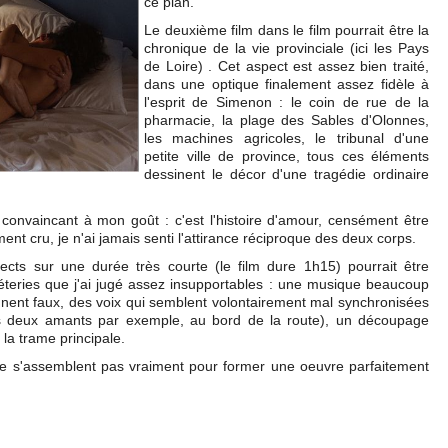
ce plan.
Le deuxième film dans le film pourrait être la
chronique de la vie provinciale (ici les Pays
de Loire) . Cet aspect est assez bien traité,
dans une optique finalement assez fidèle à
l'esprit de Simenon : le coin de rue de la
pharmacie, la plage des Sables d'Olonnes,
les machines agricoles, le tribunal d'une
petite ville de province, tous ces éléments
dessinent le décor d'une tragédie ordinaire
 convaincant à mon goût : c'est l'histoire d'amour, censément être
nt cru, je n'ai jamais senti l'attirance réciproque des deux corps.
ects sur une durée très courte (le film dure 1h15) pourrait être
afféteries que j'ai jugé assez insupportables : une musique beaucoup
nnent faux, des voix qui semblent volontairement mal synchronisées
les deux amants par exemple, au bord de la route), un découpage
la trame principale.
 ne s'assemblent pas vraiment pour former une oeuvre parfaitement