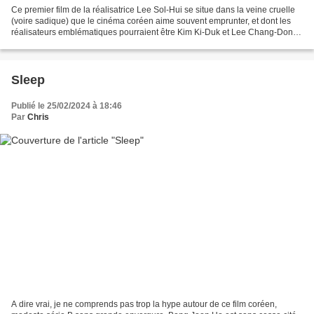
Ce premier film de la réalisatrice Lee Sol-Hui se situe dans la veine cruelle
(voire sadique) que le cinéma coréen aime souvent emprunter, et dont les
réalisateurs emblématiques pourraient être Kim Ki-Duk et Lee Chang-Dong.
L'héroïne est tout d'abord...
Sleep
Publié le 25/02/2024 à 18:46
Par
Chris
A dire vrai, je ne comprends pas trop la hype autour de ce film coréen,