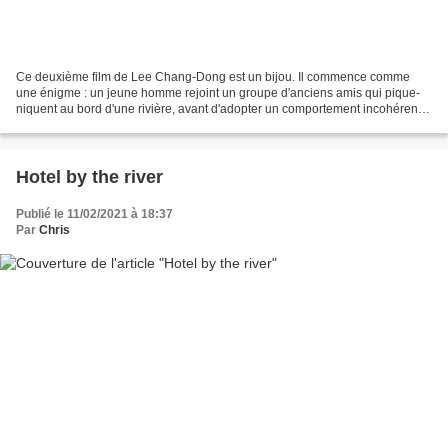
Ce deuxième film de Lee Chang-Dong est un bijou. Il commence comme
une énigme : un jeune homme rejoint un groupe d'anciens amis qui pique-
niquent au bord d'une rivière, avant d'adopter un comportement incohérent
et de monter sur un pont de chemin de fer...
Hotel by the river
Publié le 11/02/2021 à 18:37
Par
Chris