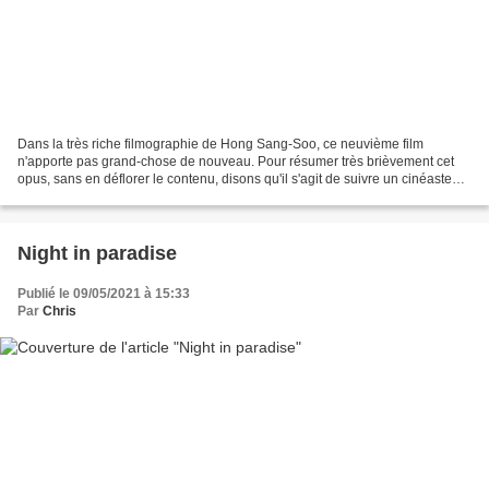
Dans la très riche filmographie de Hong Sang-Soo, ce neuvième film
n'apporte pas grand-chose de nouveau. Pour résumer très brièvement cet
opus, sans en déflorer le contenu, disons qu'il s'agit de suivre un cinéaste
d'art et d'essai dans deux aventures...
Night in paradise
Publié le 09/05/2021 à 15:33
Par
Chris