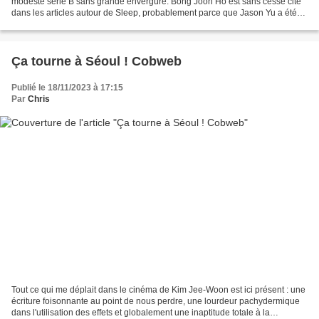
modeste série B sans grande envergure. Bong Joon Ho est sans cesse cité
dans les articles autour de Sleep, probablement parce que Jason Yu a été
assistant sur le film Okja, mais on...
Ça tourne à Séoul ! Cobweb
Publié le 18/11/2023 à 17:15
Par
Chris
Tout ce qui me déplait dans le cinéma de Kim Jee-Woon est ici présent : une
écriture foisonnante au point de nous perdre, une lourdeur pachydermique
dans l'utilisation des effets et globalement une inaptitude totale à la