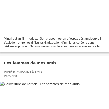
Minari est un film modeste. Son propos n'est en effet pas très ambitieux : il
s'agit de montrer les difficultés d'adaptation d'immigrés coréens dans
l'Arkansas profond. Sa structure est simple et sa mise en scène sans effet
particulier. Il se dégage pourtant...
Les femmes de mes amis
Publié le 25/05/2021 à 17:14
Par
Chris