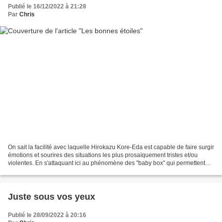
Publié le 16/12/2022 à 21:28
Par
Chris
On sait la facilité avec laquelle Hirokazu Kore-Eda est capable de faire surgir
émotions et sourires des situations les plus prosaïquement tristes et/ou
violentes. En s'attaquant ici au phénomène des "baby box" qui permettent
d'abandonner des bébés en...
Juste sous vos yeux
Publié le 28/09/2022 à 20:16