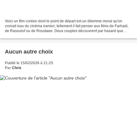
Voici un film coréen dont le point de départ est un dilemme moral qu'on
croirait issu du cinéma iranien, tellement il fait penser aux films de Farhadi,
de Rasoulof ou de Roustaee. Deux couples découvrent par hasard que
leurs enfants respectifs ont commis...
Aucun autre choix
Publié le 15/02/2026 à 21:25
Par
Chris