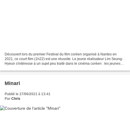
Découvert lors du premier Festival du film coréen organisé à Nantes en
2021, ce court film (1h22) est une réussite. Le jeune réalisateur Lim Seung-
Hyeun s'intéresse à un sujet peu traité dans le cinéma coréen : les jeunes
couples qui ne gagnent pas assez...
Minari
Publié le 27/06/2021 à 13:41
Par
Chris