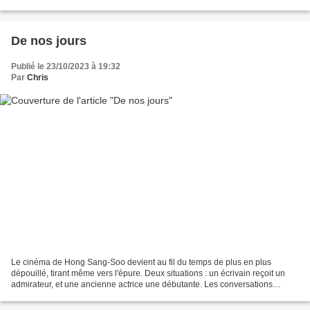
concision et à l'efficacité. Ces...
De nos jours
Publié le 23/10/2023 à 19:32
Par
Chris
Le cinéma de Hong Sang-Soo devient au fil du temps de plus en plus
dépouillé, tirant même vers l'épure. Deux situations : un écrivain reçoit un
admirateur, et une ancienne actrice une débutante. Les conversations
alternées présentent quelques similitudes....