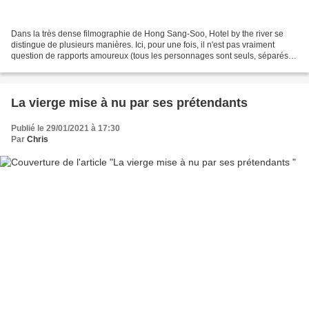
Dans la très dense filmographie de Hong Sang-Soo, Hotel by the river se
distingue de plusieurs manières. Ici, pour une fois, il n'est pas vraiment
question de rapports amoureux (tous les personnages sont seuls, séparés,
divorcés, célibataires ou veufs)....
La vierge mise à nu par ses prétendants
Publié le 29/01/2021 à 17:30
Par
Chris