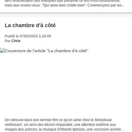
tant l'énumération des manques que présente ce film m'est douloureuse,
mais que voulez-vous : "Qui aime bien châtie bien". Commençons par les
dialogues : ils sont ridicules, mal...
La chambre d'à côté
Publié le 07/02/2025 à 20:05
Par
Chris
On retrouve dans son dernier film ce qu'on aime chez le Almodovar
vieillissant : un sens des décors imparable, une attention extrême aux
visages des actrices, la musique d'Alberto Iglesias, une concision acérée et