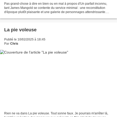
Pas grand-chose à dire en bien ou en mal à propos d'Un parfait inconnu,
tant James Mangold se contente du service minimal : une reconstitution
d'époque plutôt plaisante et une galerie de personnages attendrissante.
Timothée Chalamet campe un Dylan suffisamment...
La pie voleuse
Publié le 10/02/2025 à 18:45
Par
Chris
Rien ne va dans La pie voleuse. Tout sonne faux. Je pourrais m'arrêter là,