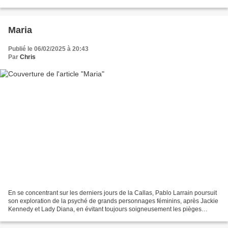
douce dans le déroulement du scénario....
Maria
Publié le 06/02/2025 à 20:43
Par
Chris
En se concentrant sur les derniers jours de la Callas, Pablo Larrain poursuit
son exploration de la psyché de grands personnages féminins, après Jackie
Kennedy et Lady Diana, en évitant toujours soigneusement les pièges
grossiers du biopic. Son style...