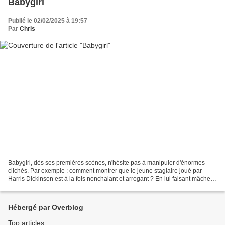
Babygirl
Publié le 02/02/2025 à 19:57
Par
Chris
Babygirl, dès ses premières scènes, n'hésite pas à manipuler d'énormes
clichés. Par exemple : comment montrer que le jeune stagiaire joué par
Harris Dickinson est à la fois nonchalant et arrogant ? En lui faisant mâcher
du chewing-gum et en dénouant sa...
Hébergé par Overblog
Top articles