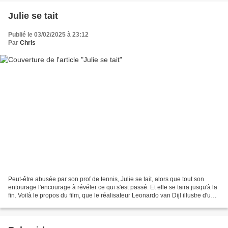
Julie se tait
Publié le 03/02/2025 à 23:12
Par
Chris
Peut-être abusée par son prof de tennis, Julie se tait, alors que tout son
entourage l'encourage à révéler ce qui s'est passé. Et elle se taira jusqu'à la
fin. Voilà le propos du film, que le réalisateur Leonardo van Dijl illustre d'une
façon tout à fait...