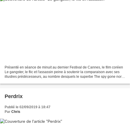
Présenté en séance de minuit au dernier Festival de Cannes, le film coréen
Le gangster, le flic et l'assassin peine à soutenir la comparaison avec ses
illustres prédécesseurs, au nombre desquels le superbe The spy gone north,
projeté en 2018. Ici, seule...
Perdrix
Publié le 02/09/2019 à 18:47
Par
Chris