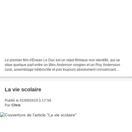
Le premier film d'Erwan Le Duc est un objet filmique non identifié, qui se
situe quelque part entre un Wes Anderson vosgien et un Roy Andersson
rural, assemblage hétéroclite et pas toujours absolument convaincant
d'humour décalé et de comédie romantique...
La vie scolaire
Publié le 01/09/2019 à 17:56
Par
Chris