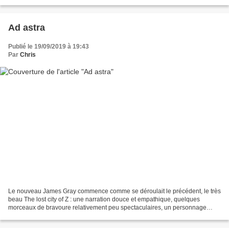
perdure malgré de nombreuses expériences...
Ad astra
Publié le 19/09/2019 à 19:43
Par
Chris
Le nouveau James Gray commence comme se déroulait le précédent, le très
beau The lost city of Z : une narration douce et empathique, quelques
morceaux de bravoure relativement peu spectaculaires, un personnage
éthéré et neurasthénique, des péripéties...