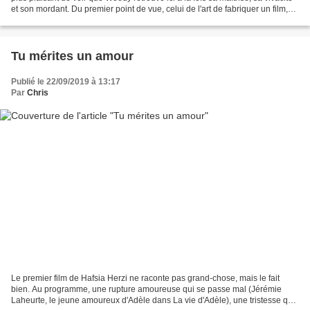
et son mordant. Du premier point de vue, celui de l'art de fabriquer un film,
Un jour de pluie...
Tu mérites un amour
Publié le 22/09/2019 à 13:17
Par
Chris
Le premier film de Hafsia Herzi ne raconte pas grand-chose, mais le fait
bien. Au programme, une rupture amoureuse qui se passe mal (Jérémie
Laheurte, le jeune amoureux d'Adèle dans La vie d'Adèle), une tristesse qui