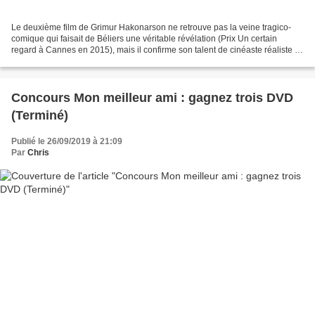
Le deuxième film de Grimur Hakonarson ne retrouve pas la veine tragico-
comique qui faisait de Béliers une véritable révélation (Prix Un certain
regard à Cannes en 2015), mais il confirme son talent de cinéaste réaliste et
sensible. On suit ici les démêlés...
Concours Mon meilleur ami : gagnez trois DVD
(Terminé)
Publié le 26/09/2019 à 21:09
Par
Chris