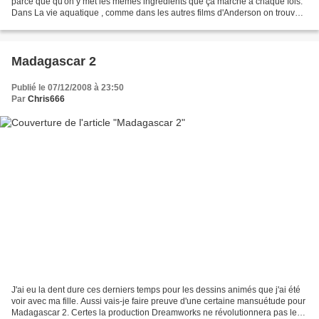
parce que qu'on y met les mêmes ingrédients que ça marche à chaque fois.
Dans La vie aquatique , comme dans les autres films d'Anderson on trouve
donc : - une famille déjantée avec des relations...
Madagascar 2
Publié le 07/12/2008 à 23:50
Par
Chris666
J'ai eu la dent dure ces derniers temps pour les dessins animés que j'ai été
voir avec ma fille. Aussi vais-je faire preuve d'une certaine mansuétude pour
Madagascar 2. Certes la production Dreamworks ne révolutionnera pas le