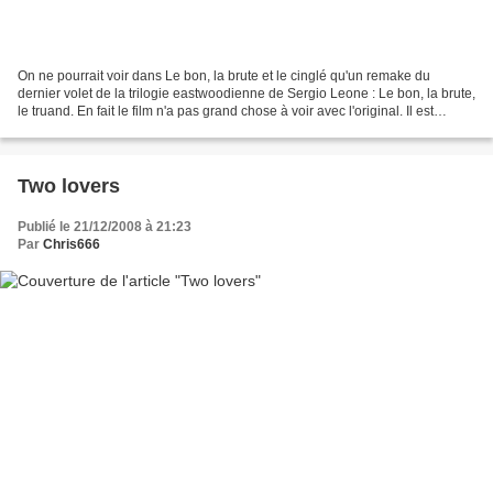
On ne pourrait voir dans Le bon, la brute et le cinglé qu'un remake du
dernier volet de la trilogie eastwoodienne de Sergio Leone : Le bon, la brute,
le truand. En fait le film n'a pas grand chose à voir avec l'original. Il est
beaucoup plus vif, déjanté,...
Two lovers
Publié le 21/12/2008 à 21:23
Par
Chris666