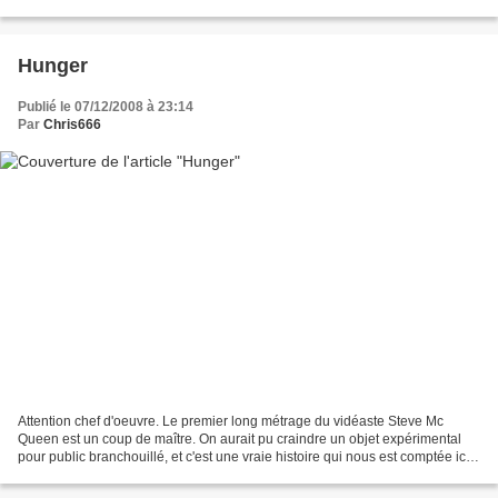
genre mais les personnages...
Hunger
Publié le 07/12/2008 à 23:14
Par
Chris666
Attention chef d'oeuvre. Le premier long métrage du vidéaste Steve Mc
Queen est un coup de maître. On aurait pu craindre un objet expérimental
pour public branchouillé, et c'est une vraie histoire qui nous est comptée ici.
Celle de Bobby Sands, prisonnier...