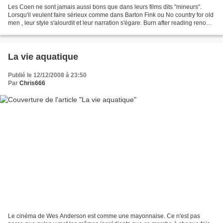
Les Coen ne sont jamais aussi bons que dans leurs films dits "mineurs".
Lorsqu'il veulent faire sérieux comme dans Barton Fink ou No country for old
men , leur style s'alourdit et leur narration s'égare. Burn after reading renoue
avec la tradition burlesco-recherchée...
La vie aquatique
Publié le 12/12/2008 à 23:50
Par
Chris666
Le cinéma de Wes Anderson est comme une mayonnaise. Ce n'est pas