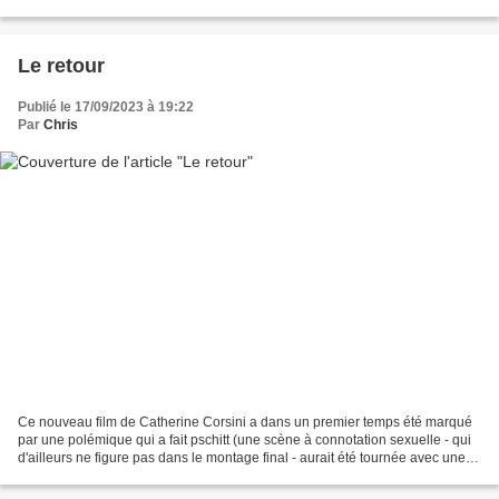
"métiers éprouvants pour lesquels on a...
Le retour
Publié le 17/09/2023 à 19:22
Par
Chris
Ce nouveau film de Catherine Corsini a dans un premier temps été marqué
par une polémique qui a fait pschitt (une scène à connotation sexuelle - qui
d'ailleurs ne figure pas dans le montage final - aurait été tournée avec une
actrice mineure). Le film...