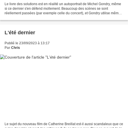
Le livre des solutions est en réalité un autoportrait de Michel Gondry, même
si ce dernier s'en défend mollement. Beaucoup des scènes se sont
réellement passées (par exemple celle du concert), et Gondry utilise même
des décors issus de sa vie (c'est la...
L'été dernier
Publié le 23/09/2023 à 13:17
Par
Chris
Le sujet du nouveau film de Catherine Breillat est-il aussi scandaleux que ce