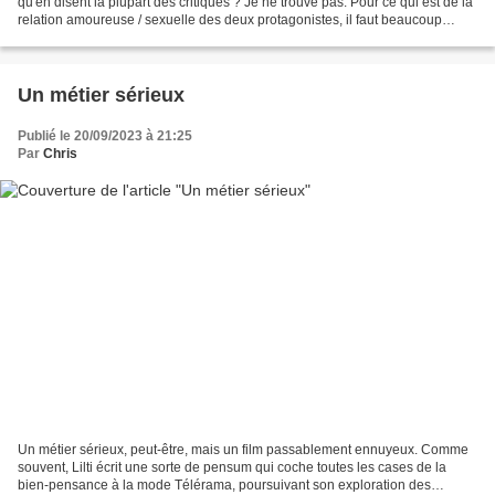
qu'en disent la plupart des critiques ? Je ne trouve pas. Pour ce qui est de la
relation amoureuse / sexuelle des deux protagonistes, il faut beaucoup
d'imagination, me semble-t-il,...
Un métier sérieux
Publié le 20/09/2023 à 21:25
Par
Chris
Un métier sérieux, peut-être, mais un film passablement ennuyeux. Comme
souvent, Lilti écrit une sorte de pensum qui coche toutes les cases de la
bien-pensance à la mode Télérama, poursuivant son exploration des