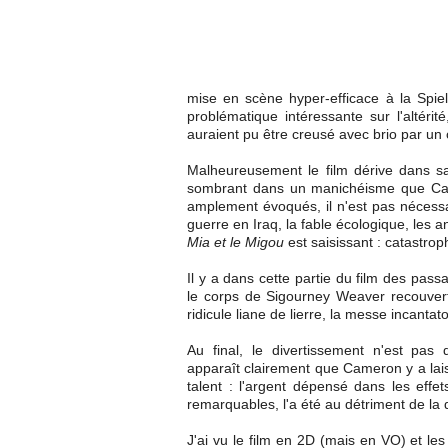
mise en scène hyper-efficace à la Spiel
problématique intéressante sur l'altérité
auraient pu être creusé avec brio par u
Malheureusement le film dérive dans s
sombrant dans un manichéisme que Camer
amplement évoqués, il n'est pas nécessa
guerre en Iraq, la fable écologique, les 
Mia et le Migou
est saisissant : catastro
Il y a dans cette partie du film des pas
le corps de Sigourney Weaver recouver
ridicule liane de lierre, la messe incantat
Au final, le divertissement n'est pas 
apparaît clairement que Cameron y a lai
talent : l'argent dépensé dans les effe
remarquables, l'a été au détriment de la q
J'ai vu le film en 2D (mais en VO) et les