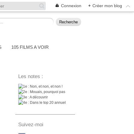
Connexion
+
Créer mon blog
S
105 FILMS A VOIR
Les notes :
: Non, et non, et non !
: Mouais, pourquoi pas
: A découvrir
: Dans le top 20 annuel
Suivez-moi