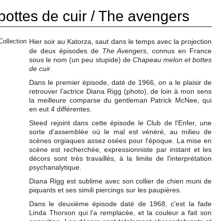
ottes de cuir / The avengers
Hier soir au Katorza, saut dans le temps avec la projection
de deux épisodes de
The Avengers
, connus en France
sous le nom (un peu stupide) de
Chapeau melon et bottes
de cuir
.
Dans le premier épisode, daté de 1966, on a le plaisir de
retrouver l'actrice Diana Rigg (photo), de loin à mon sens
la meilleure comparse du gentleman Patrick McNee, qui
en eut 4 différentes.
Steed rejoint dans cette épisode le Club de l'Enfer, une
sorte d'assemblée où le mal est vénéré, au milieu de
scènes orgiaques assez osées pour l'époque. La mise en
scène est recherchée, expressionniste par instant et les
décors sont très travaillés, à la limite de l'interprétation
psychanalytique.
Diana Rigg est sublime avec son collier de chien muni de
piquants et ses simili piercings sur les paupières.
Dans le deuxième épisode daté de 1968, c'est la fade
Linda Thorson qui l'a remplacée, et la couleur a fait son