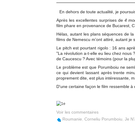
En dehors de toute actualité, je pours
Après les excellentes surprises de
4 moi
film phare en provenance de Bucarest, 
Hélas, autant les plans séquences de l
films de Nemescu m'ont attiré, autant je
Le pitch est pourtant rigolo : 16 ans apr
"La révolution a-t-elle eu lieu chez nous
de Caucescu ? Avec témoins (pour la plup
Le problème est que Porumboiu ne sembl
ce qui devient lassant après trente minu
proprement dite, est plus intéressante, ma
D'une certaine façon le film ressemble à 
Voir les commentaires
Roumanie
,
Corneliu Porumboiu
,
Je N