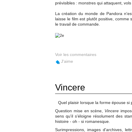
prévisibles : monstres qui attaquent, vol
La création du monde de Pandora n'est 
laisse le film est plutôt positive, comme
le travail de commande.
Voir les commentaires
J'aime
Vincere
Quel plaisir lorsque la forme épouse si 
Question mise en scène,
Vincere
impose
sens qu'il s'éloigne résolument des sta
histoire - oh - si romanesque.
Surimpressions, images d'archives, lett