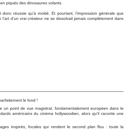
s en piqués des dinosaures volants.
donc réussie qu'à moitié. Et pourtant, l'impression générale que
 si l'art d'un vrai créateur ne se dissolvait jamais complètement dans
parfaitement le fond !
 un point de vue magistral, fondamentalement européen dans le
ndards américains du cinéma hollywoodien, alors qu'il raconte une
rages inspirés, focales qui rendent le second plan flou : toute la