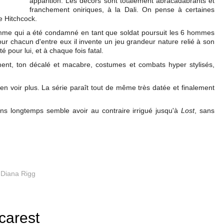
apparition. Les décors sont totalement abracadabrants et
franchement oniriques, à la Dali. On pense à certaines
e Hitchcock.
 homme qui a été condamné en tant que soldat poursuit les 6 hommes
Pour chacun d'entre eux il invente un jeu grandeur nature relié à son
 pour lui, et à chaque fois fatal.
ent, ton décalé et macabre, costumes et combats hyper stylisés,
 en voir plus. La série paraît tout de même très datée et finalement
ns longtemps semble avoir au contraire irrigué jusqu'à
Lost
, sans
,
Diana Rigg
carest