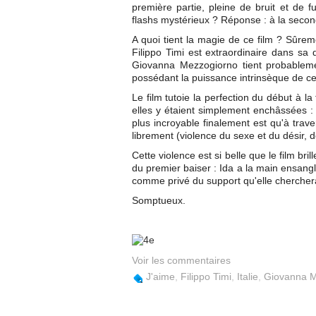
première partie, pleine de bruit et de f
flashs mystérieux ? Réponse : à la second
A quoi tient la magie de ce film ? Sûre
Filippo Timi est extraordinaire dans sa
Giovanna Mezzogiorno tient probablemen
possédant la puissance intrinsèque de cel
Le film tutoie la perfection du début à l
elles y étaient simplement enchâssées : le 
plus incroyable finalement est qu'à trav
librement (violence du sexe et du désir, de
Cette violence est si belle que le film b
du premier baiser : Ida a la main ensangl
comme privé du support qu'elle cherchera 
Somptueux.
Voir les commentaires
J'aime
,
Filippo Timi
,
Italie
,
Giovanna M