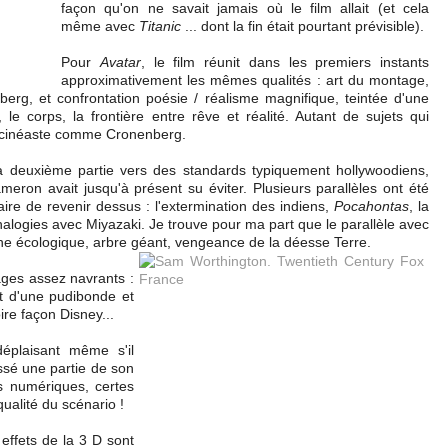
façon qu'on ne savait jamais où le film allait (et cela
même avec
Titanic
... dont la fin était pourtant prévisible).
Pour
Avatar
, le film réunit dans les premiers instants
approximativement les mêmes qualités : art du montage,
berg, et confrontation poésie / réalisme magnifique, teintée d'une
, le corps, la frontière entre rêve et réalité. Autant de sujets qui
n cinéaste comme Cronenberg.
a deuxième partie vers des standards typiquement hollywoodiens,
on avait jusqu'à présent su éviter. Plusieurs parallèles ont été
ire de revenir dessus : l'extermination des indiens,
Pocahontas
, la
analogies avec Miyazaki. Je trouve pour ma part que le parallèle avec
phe écologique, arbre géant,
vengeance de la déesse Terre.
sages assez navrants :
t d'une pudibonde et
oire façon Disney...
déplaisant même s'il
ssé une partie de son
ts numériques, certes
ualité du scénario !
 effets de la 3 D sont