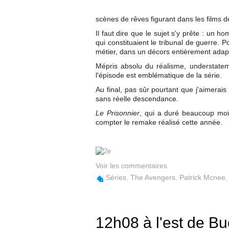
scènes de rêves figurant dans les films d
Il faut dire que le sujet s'y prête : un
qui constituaient le tribunal de guerre. 
métier, dans un décors entièrement adapté
Mépris absolu du réalisme, understatem
l'épisode est emblématique de la série.
Au final, pas sûr pourtant que j'aimerais
sans réelle descendance.
Le Prisonnier
, qui a duré beaucoup moi
compter le remake réalisé cette année.
Voir les commentaires
Séries
,
The Avengers
,
Patrick Mcnee
12h08 à l'est de Bu