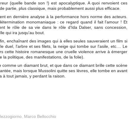
ureur (quelle bande son !) est apocalyptique. A quoi renvoient ces
e partie, plus classique, mais probablement aussi plus efficace.
ment en dernière analyse à la performance hors norme des acteurs.
 détermination monomaniaque : ce regard quand il fait l'amour ! Et
t le rôle de sa vie dans le rôle d'Ida Dalser, sans concession,
le qui ira jusqu'au bout.
a fin, enchaînant des images qui à elles seules sauveraient un film si
duel, l'arbre et ses filets, la neige qui tombe sur l'asile, etc.... Le
ers cette histoire romanesque une cruelle violence arrive à émerger
 la politique, des manifestations, de la folie).
rille comme un diamant brut, et que dans ce diamant brille cette scène
antée, mais lorsque Mussolini quitte ses lèvres, elle tombe en avant
à tout jamais, y perdant la raison.
ezzogiorno
,
Marco Bellocchio