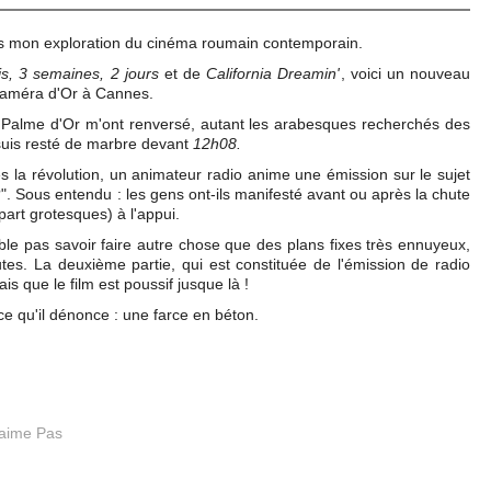
uis mon exploration du cinéma roumain contemporain.
s, 3 semaines, 2 jours
et de
California Dreamin'
, voici un nouveau
Caméra d'Or à Cannes.
a Palme d'Or m'ont renversé, autant les arabesques recherchés des
 suis resté de marbre devant
12h08.
ès la révolution, un animateur radio anime une émission sur le sujet
 ?". Sous entendu : les gens ont-ils manifesté avant ou après la chute
art grotesques) à l'appui.
e pas savoir faire autre chose que des plans fixes très ennuyeux,
tes. La deuxième partie, qui est constituée de l'émission de radio
is que le film est poussif jusque là !
ce qu'il dénonce : une farce en béton.
'aime Pas