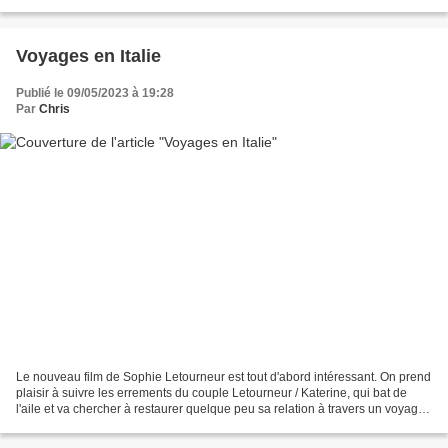
sublimé par plusieurs éléments...
Voyages en Italie
Publié le 09/05/2023 à 19:28
Par
Chris
Le nouveau film de Sophie Letourneur est tout d'abord intéressant. On prend
plaisir à suivre les errements du couple Letourneur / Katerine, qui bat de
l'aile et va chercher à restaurer quelque peu sa relation à travers un voyage.
Les contrariétés de la...