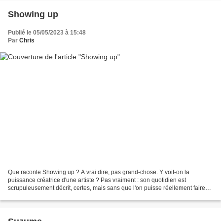
Showing up
Publié le 05/05/2023 à 15:48
Par
Chris
Que raconte Showing up ? A vrai dire, pas grand-chose. Y voit-on la
puissance créatrice d'une artiste ? Pas vraiment : son quotidien est
scrupuleusement décrit, certes, mais sans que l'on puisse réellement faire
de rapport entre son vécu (les petites...