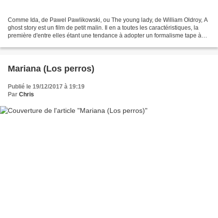
Comme Ida, de Pawel Pawlikowski, ou The young lady, de William Oldroy, A
ghost story est un film de petit malin. Il en a toutes les caractéristiques, la
première d'entre elles étant une tendance à adopter un formalisme tape à
l'oeil qui fait "cinéaste"....
Mariana (Los perros)
Publié le 19/12/2017 à 19:19
Par
Chris