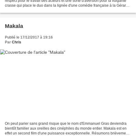
respect pour le travail des acteurs et une sorte d'aversion pour la vulgarité
crasse qui place le duo dans la lignée d'une comédie française à la Gérard
Oury. Difficile en effet...
Makala
Publié le 17/12/2017 à 19:16
Par
Chris
On peut parier sans grand risque que le nom d'Emmanuel Gras deviendra
bientôt familier aux oreilles des cinéphiles du monde entier. Makala est en
effet un second film d'une puissance exceptionnelle. Résumons brièvement