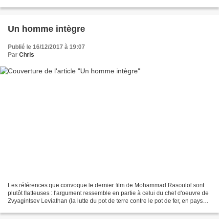
ce que cet admirable documentaire...
Un homme intègre
Publié le 16/12/2017 à 19:07
Par
Chris
Les références que convoque le dernier film de Mohammad Rasoulof sont
plutôt flatteuses : l'argument ressemble en partie à celui du chef d'oeuvre de
Zvyagintsev Leviathan (la lutte du pot de terre contre le pot de fer, en pays
corrompu) , alors que le...