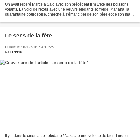
On avait repéré Marcela Said avec son précédent film L'été des poissons
volants. La voici de retour avec une oeuvre élégante et froide. Mariana, la
quarantaine bourgeoise, cherche à s'émanciper de son père et de son mari.
Elle se rapproche de son professeur...
Le sens de la fête
Publié le 18/12/2017 à 19:25
Par
Chris
Il y a dans le cinéma de Toledano / Nakache une volonté de bien-faire, un