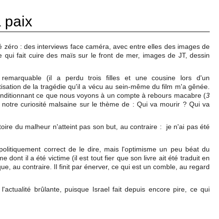
 paix
é zéro : des interviews face caméra, avec entre elles des images de
 qui fait cuire des maïs sur le front de mer, images de JT, dessin
emarquable (il a perdu trois filles et une cousine lors d'un
sation de la tragédie qu'il a vécu au sein-même du film m'a gênée.
onditionnant ce que nous voyons à un compte à rebours macabre (
3
r notre curiosité malsaine sur le thème de : Qui va mourir ? Qui va
ire du malheur n'atteint pas son but, au contraire : je n'ai pas été
 politiquement correct de le dire, mais l'optimisme un peu béat du
dont il a été victime (il est tout fier que son livre ait été traduit en
ue, au contraire. Il finit par énerver, ce qui est un comble, au regard
l'actualité brûlante, puisque Israel fait depuis encore pire, ce qui