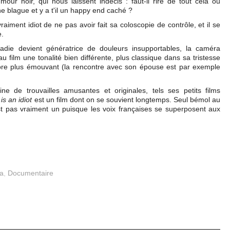
ur noir, qui nous laissent indécis : faut-il rire de tout cela ou
e blague et y a t'il un happy end caché ?
raiment idiot de ne pas avoir fait sa coloscopie de contrôle, et il se
e.
ladie devient génératrice de douleurs insupportables, la caméra
 film une tonalité bien différente, plus classique dans sa tristesse
core plus émouvant (la rencontre avec son épouse est par exemple
 de trouvailles amusantes et originales, tels ses petits films
is an idiot
est un film dont on se souvient longtemps. Seul bémol au
est pas vraiment un puisque les voix françaises se superposent aux
a
,
Documentaire