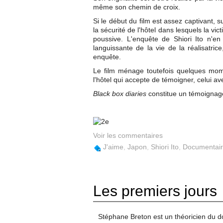
même son chemin de croix.
Si le début du film est assez captivant,
la sécurité de l'hôtel dans lesquels la vic
poussive. L'enquête de Shiori Ito n'e
languissante de la vie de la réalisatric
enquête.
Le film ménage toutefois quelques mome
l'hôtel qui accepte de témoigner, celui av
Black box diaries
constitue un témoignage
Voir les commentaires
J'aime
,
Japon
,
Shiori Ito
,
Documentai
Les premiers jours
Stéphane Breton est un théoricien du d