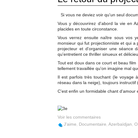
Si vous ne deviez voir qu'un seul docume
Vous y découvrirez d'abord la vie en A
placides en toute circonstance.
Vous verrez ensuite naître sous vos y
monsieur qui fut projectionniste et qui 
projecteur et d'organiser une séance da
qu'entretient ce thriller sinueux et délic
Tout est doux dans ce court et beau film (
tellement travaillée qu'on imagine mal qu
Il est parfois très touchant (le voyage à
réseau dans la neige), toujours instructif 
C'est enfin un formidable chant d'amour e
Voir les commentaires
J'aime
,
Documentaire
,
Azerbaïdjan
,
O