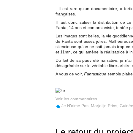
Il est rare qu'un documentaire, a forti
françaises.
Il faut donc saluer la distribution de ce
Fanta, 14 ans et contorsioniste, tentée 
Les images sont belles, la vie quotidie
de Fanta sont assez jolies. Malheureuse
silencieuse qu'on ne sait jamais trop ce 
et 11mn, ce qui amène la réalisatrice à in
Du fait de sa pauvreté narrative, je n'a
désagréable sur le véritable libre-arbitre d
A vous de voir,
Fantastique
semble plaire 
Voir les commentaires
Je N'aime Pas
,
Marjolijn Prins
,
Guinée
Le retour du projec