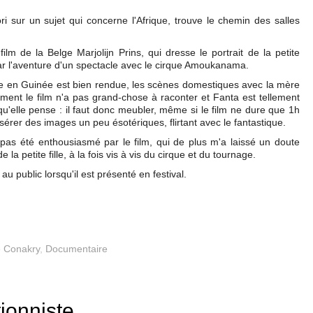
ori sur un sujet qui concerne l'Afrique, trouve le chemin des salles
 film de la Belge Marjolijn Prins, qui dresse le portrait de la petite
par l'aventure d'un spectacle avec le cirque Amoukanama.
nne en Guinée est bien rendue, les scènes domestiques avec la mère
ment le film n'a pas grand-chose à raconter et Fanta est tellement
qu'elle pense : il faut donc meubler, même si le film ne dure que 1h
sérer des images un peu ésotériques, flirtant avec le fantastique.
i pas été enthousiasmé par le film, qui de plus m'a laissé un doute
e la petite fille, à la fois vis à vis du cirque et du tournage.
au public lorsqu'il est présenté en festival.
 Conakry
,
Documentaire
tionniste