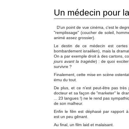
Un médecin pour la
D'un point de vue cinéma, c'est le degr
"remplissage" (coucher de soleil, homme
animé assez grossier).
Le destin de ce médecin est certes r
bombardement israélien), mais la dramati
On a par exemple droit à des cartons, c
jours avant la tragédie
) : de quoi excite
survivre ?
Finalement, cette mise en scène ostentato
ému du tout.
De plus, et ce n'est peut-être pas très
docteur et sa façon de "marketer" le drame 
... 23 langues !) ne le rend pas sympathiq
de son malheur.
Enfin le film est déphasé par rapport à 
est un peu gênant.
Au final, un film laid et malaisant.