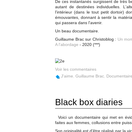
De ces instantanés surgissent de très 
autant de destinées individuelles. L'a
l'intérieur (dans le tout petit dortoir)
émouvantes, donnant à sentir la matérial
qui passera dans l'avenir.
Un beau documentaire.
Guillaume Brac sur Christoblog :
Un mon
A l'abordage
- 2020 (***)
Voir les commentaires
J'aime
,
Guillaume Brac
,
Documentair
Black box diaries
Voici un documentaire qui met en évid
faites aux femmes, collusions entre puis
Son originalité est d'être réalisé par la v