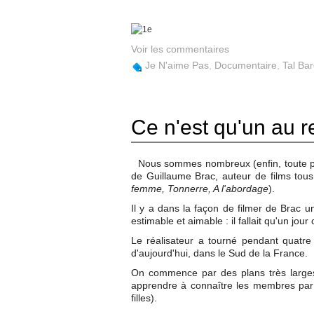
Voir les commentaires
Je N'aime Pas
,
Documentaire
,
Tal Ba
Ce n'est qu'un au r
Nous sommes nombreux (enfin, toute pro
de Guillaume Brac, auteur de films tous 
femme, Tonnerre, A l'abordage
).
Il y a dans la façon de filmer de Brac 
estimable et aimable : il fallait qu'un jou
Le réalisateur a tourné pendant quatr
d'aujourd'hui, dans le Sud de la France.
On commence par des plans très larges,
apprendre à connaître les membres par d
filles).