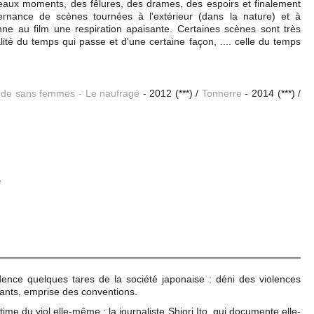
beaux moments, des fêlures, des drames, des espoirs et finalement
lternance de scènes tournées à l'extérieur (dans la nature) et à
 donne au film une respiration apaisante. Certaines scènes sont très
ité du temps qui passe et d'une certaine façon, .... celle du temps
de sans femmes - Le naufragé
- 2012 (***) /
Tonnerre
- 2014 (***) /
e
ence quelques tares de la société japonaise : déni des violences
sants, emprise des conventions.
ictime du viol elle-même : la journaliste Shiori Ito, qui documente elle-