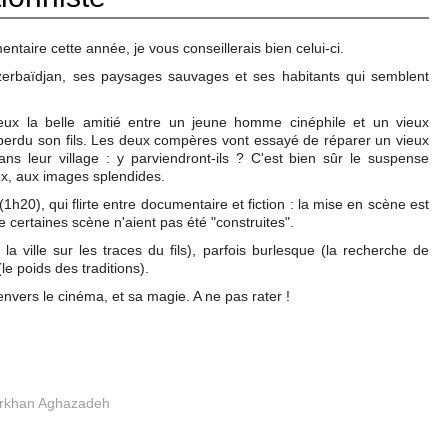
ntaire cette année, je vous conseillerais bien celui-ci.
zerbaïdjan, ses paysages sauvages et ses habitants qui semblent
eux la belle amitié entre un jeune homme cinéphile et un vieux
a perdu son fils. Les deux compères vont essayé de réparer un vieux
ns leur village : y parviendront-ils ? C'est bien sûr le suspense
ieux, aux images splendides.
1h20), qui flirte entre documentaire et fiction : la mise en scène est
e certaines scène n'aient pas été "construites".
 la ville sur les traces du fils), parfois burlesque (la recherche de
(le poids des traditions).
nvers le cinéma, et sa magie. A ne pas rater !
rkhan Aghazadeh