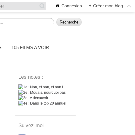
Connexion
+
Créer mon blog
S
105 FILMS A VOIR
Les notes :
: Non, et non, et non !
: Mouais, pourquoi pas
: A découvrir
: Dans le top 20 annuel
Suivez-moi