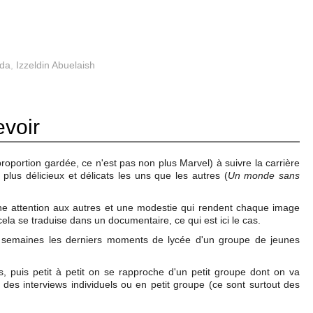
rda
,
Izzeldin Abuelaish
evoir
portion gardée, ce n'est pas non plus Marvel) à suivre la carrière
plus délicieux et délicats les uns que les autres (
Un monde sans
une attention aux autres et une modestie qui rendent chaque image
r cela se traduise dans un documentaire, ce qui est ici le cas.
e semaines les derniers moments de lycée d'un groupe de jeunes
 puis petit à petit on se rapproche d'un petit groupe dont on va
es interviews individuels ou en petit groupe (ce sont surtout des