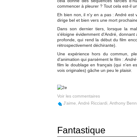
cela donne des séquences farcies d'humo
commencer à pleurer ? Tout cela est-il un
Eh bien non, il n'y en a pas : André est v
dirige bel et bien vers une mort prochain
Dans son dernier tiers, lorsque la ma
s'éloigne évidemment d'André, donnant au
profonde, qui rend la début du film en
rétrospectivement déchirante).
Une expérience hors du commun, pleine
d'animation qui parsèment le film :
André 
film le doublage en français (qui n'en 
vois originales) gâche un peu le plaisir.
Voir les commentaires
J'aime
,
André Ricciardi
,
Anthony Benn
Fantastique