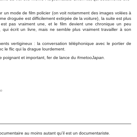
 sur un mode de film policier (on voit notamment des images volées à
time droguée est difficilement extirpée de la voiture), la suite est plus
n est pas vraiment une, et le film devient une chronique un peu
e, qui écrit un livre, mais ne semble plus vraiment travailler à son
nts vertigineux : la conversation téléphonique avec le portier de
ec le flic qui la drague lourdement.
 poignant et important, fer de lance du
#metooJapan
.
re
ocumentaire au moins autant qu'il est un documentariste.