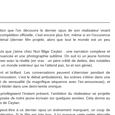
tion que l'on découvre le dernier opus de son réalisateur vivant
ompétition officielle, c'est encore plus fort, même si en l'occurence
timal (dernier film projeté, alors que tout le monde est un peu
buts que j'aime chez Nuri Bilge Ceylan : une narration complexe et
uancée et une photographie sublime. On suit ici un jeune homme
ser avec la réalité (en vrac : un père criblé de dettes, des notables
 un monde extérieur qui ne l'attend pas, lui et son génie).
t et brillant. Les conversations peuvent s'éterniser pendant de
innovation, c'est le débat ambulatoire), les scènes s'étirer dans une
et de sensualité (la magnifique séquence avec l'ex-amoureuse), et
étioler dans une demi-teinte onirique.
ivilégiaient l'instant présent, l'ambition du réalisateur se projette
l'odyssée de notre jeune écrivain sur quelques années. Cela donne au
lms de Ceylan.
e peut-être à ce dernier opus un évènement marquant, un coup de
dération. Si le film est très bon, il lui manque cette petite étincelle