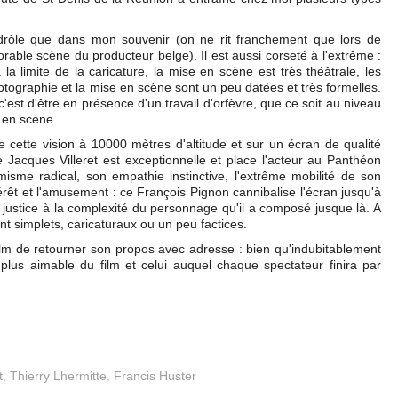
 drôle que dans mon souvenir (on ne rit franchement que lors de
ble scène du producteur belge). Il est aussi corseté à l'extrême :
a limite de la caricature, la mise en scène est très théâtrale, les
otographie et la mise en scène sont un peu datées et très formelles.
'est d'être en présence d'un travail d'orfèvre, que ce soit au niveau
 en scène.
e cette vision à 10000 mètres d'altitude et sur un écran de qualité
e Jacques Villeret est exceptionnelle et place l'acteur au Panthéon
isme radical, son empathie instinctive, l'extrême mobilité de son
intérêt et l'amusement : ce François Pignon cannibalise l'écran jusqu'à
d justice à la complexité du personnage qu'il a composé jusque là. A
nt simplets, caricaturaux ou un peu factices.
ilm de retourner son propos avec adresse : bien qu'indubitablement
 plus aimable du film et celui auquel chaque spectateur finira par
t
,
Thierry Lhermitte
,
Francis Huster