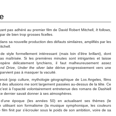
ke
ayant pas adhéré au premier film de David Robert Mitchell,
It follows,
par de bien trop grosses ficelles.
dans sa nouvelle production des défauts similaires, amplifiés par les
tchell.
 style formellement intéressant (mais loin d'être brillant), dont
pas maîtrisée. Si les premières minutes sont intrigantes et laisse
père délicatement lynchiens, il faut malheureusement assez
and Drive
,
Under the silver lake
dérive progressivement vers une
 parvient pas à masquer la vacuité.
éférencé (pop culture, mythologie géographique de Los Angeles, films
rt des allusions me sont largement passées au-dessus de la tête. Ce
, c'est à l'opacité volontairement entretenue des romans de Dashiell
e dernier savait donner à ses atmosphères.
it d'une époque (les années 50) en actualisant ses thèmes (le
en utilisant son formalisme (la musique symphonique, les couleurs
le film finit par s'écrouler sous le poids de son ambition, voire de sa