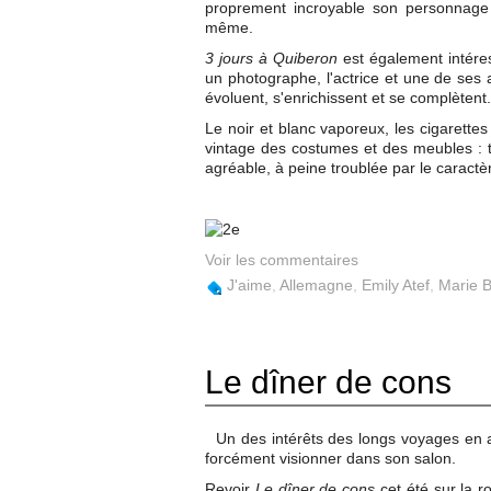
proprement incroyable son personnage 
même.
3 jours à Quiberon
est également intéress
un photographe, l'actrice et une de ses 
évoluent, s'enrichissent et se complètent
Le noir et blanc vaporeux, les cigarette
vintage des costumes et des meubles : 
agréable, à peine troublée par le caractè
Voir les commentaires
J'aime
,
Allemagne
,
Emily Atef
,
Marie 
Le dîner de cons
Un des intérêts des longs voyages en a
forcément visionner dans son salon.
Revoir
Le dîner de cons
cet été sur la r