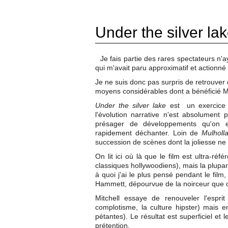
Under the silver la
Je fais partie des rares spectateurs n'
qui m'avait paru approximatif et actionné 
Je ne suis donc pas surpris de retrouver 
moyens considérables dont a bénéficié Mi
Under the silver lake
est un exercice de
l'évolution narrative n'est absolument 
présager de développements qu'on es
rapidement déchanter. Loin de
Mulholl
succession de scènes dont la joliesse ne
On lit ici où là que le film est ultra-r
classiques hollywoodiens), mais la plupa
à quoi j'ai le plus pensé pendant le film
Hammett, dépourvue de la noirceur que c
Mitchell essaye de renouveler l'espr
complotisme, la culture hipster) mais 
pétantes). Le résultat est superficiel et 
prétention.