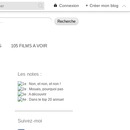
Connexion
+
Créer mon blog
S
105 FILMS A VOIR
Les notes :
: Non, et non, et non !
: Mouais, pourquoi pas
: A découvrir
: Dans le top 20 annuel
Suivez-moi