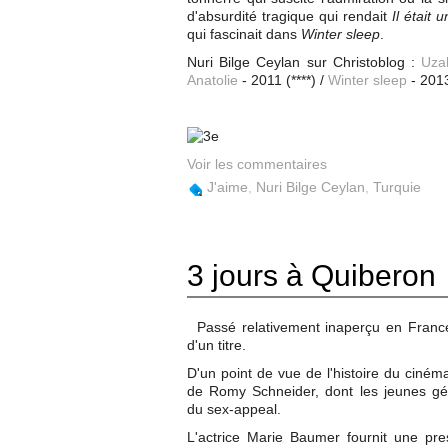
d'absurdité tragique qui rendait
Il était 
qui fascinait dans
Winter sleep
.
Nuri Bilge Ceylan sur Christoblog :
Uza
Anatolie
- 2011
(****) /
Winter sleep
- 2013
Voir les commentaires
J'aime
,
Nuri Bilge Ceylan
,
Turquie
3 jours à Quiberon
Passé relativement inaperçu en France 
d'un titre.
D'un point de vue de l'histoire du cinéma
de Romy Schneider, dont les jeunes gé
du sex-appeal.
L'actrice Marie Baumer fournit une pre