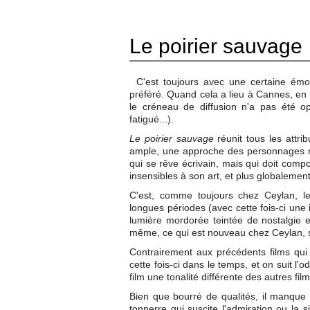
Le poirier sauvage
C'est toujours avec une certaine émo
préféré. Quand cela a lieu à Cannes, en c
le créneau de diffusion n'a pas été op
fatigué...).
Le poirier sauvage
réunit tous les attri
ample, une approche des personnages n
qui se rêve écrivain, mais qui doit compo
insensibles à son art, et plus globalement
C'est, comme toujours chez Ceylan, len
longues périodes (avec cette fois-ci une 
lumière mordorée teintée de nostalgie 
même, ce qui est nouveau chez Ceylan, s'
Contrairement aux précédents films qui pr
cette fois-ci dans le temps, et on suit 
film une tonalité différente des autres fi
Bien que bourré de qualités, il manqu
tonnerre qui suscite l'admiration ou la si