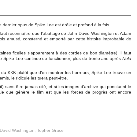
e dernier opus de Spike Lee est drôle et profond à la fois.
 il faut reconnaître que l'abattage de John David Washington et Adam
fois amusé, consterné et emporté par cette histoire improbable de
rtaines ficelles s'apparentent à des cordes de bon diamètre), il faut
de Spike Lee continue de fonctionner, plus de trente ans après
Nola
e du KKK plutôt que d'en montrer les horreurs, Spike Lee trouve un
is, le ridicule les tuera peut-être.
) sans être jamais cité, et si les images d'archive qui ponctuent le
rale que génère le film est que les forces de progrès ont encore
David Washington
,
Topher Grace