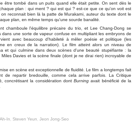
lle être tombé dans un puits quand elle était petite. On sent dès le
 chaque plan : qui ment ? qui est qui ? est-ce que ce qu'on voit est
et on reconnait bien là la patte de Murakami, auteur du texte dont le
ns chaque plan, en même temps qu'une sourde banalité.
nt chamboule l'équilibre précaire du trio, et Lee Chang-Dong se
s dans une sorte de vapeur confuse en multipliant les embryons de
arvient avec beaucoup d'habileté à mêler poésie et politique (les
me en creux de la narration). Le film atteint alors un niveau de
ma et qui culmine dans deux scènes d'une beauté stupéfiante : la
iles Davies et la scène finale (dont je ne dirai rien) incroyable de
mise en scène est exceptionnelle de fluidité. Le film a longtemps fait
t de repartir bredouille, comme cela arrive parfois. La Critique
é, concrétisant la considération dont
Burning
avait bénéficié de la
.
Ah-In
,
Steven Yeun
,
Jeon Jong-Seo