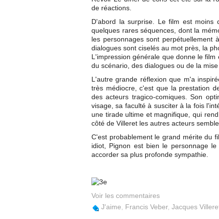
de réactions.
D'abord la surprise. Le film est moins
quelques rares séquences, dont la mémora
les personnages sont perpétuellement à l
dialogues sont ciselés au mot près, la ph
L'impression générale que donne le film c
du scénario, des dialogues ou de la mise
L'autre grande réflexion que m'a inspiré
très médiocre, c'est que la prestation d
des acteurs tragico-comiques. Son optim
visage, sa faculté à susciter à la fois l'
une tirade ultime et magnifique, qui ren
côté de Villeret les autres acteurs semble
C'est probablement le grand mérite du f
idiot, Pignon est bien le personnage le
accorder sa plus profonde sympathie.
Voir les commentaires
J'aime
,
Francis Veber
,
Jacques Villere