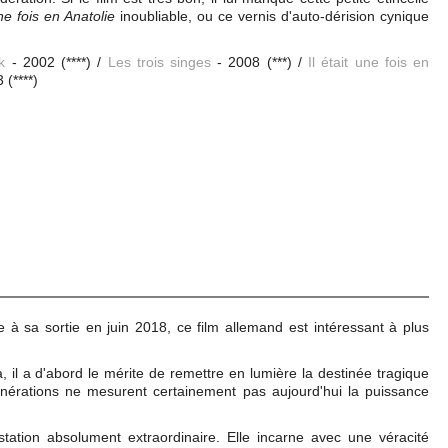
une fois en Anatolie
inoubliable, ou ce vernis d'auto-dérision cynique
k
- 2002
(****) /
Les trois singes
- 2008
(***) /
Il était une fois en
 (****)
à sa sortie en juin 2018, ce film allemand est intéressant à plus
, il a d'abord le mérite de remettre en lumière la destinée tragique
nérations ne mesurent certainement pas aujourd'hui la puissance
station absolument extraordinaire. Elle incarne avec une véracité