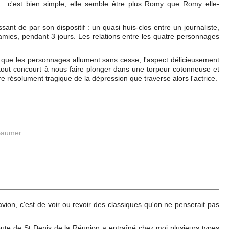
: c'est bien simple, elle semble être plus Romy que Romy elle-
ant de par son dispositif : un quasi huis-clos entre un journaliste,
amies, pendant 3 jours. Les relations entre les quatre personnages
.
s que les personnages allument sans cesse, l'aspect délicieusement
tout concourt à nous faire plonger dans une torpeur cotonneuse et
re résolument tragique de la dépression que traverse alors l'actrice.
Baumer
vion, c'est de voir ou revoir des classiques qu'on ne penserait pas
oute de St Denis de la Réunion a entraîné chez moi plusieurs types