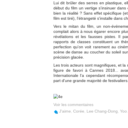
Lui dit brûler des serres en plastique, e
début du film un vertige s'insinuer dans
bien la réalité ? Sans effet spécifique (
film est tiré), l'étrangeté s'installe da
Vers le mitan du film, un non-évèneme
complait alors à nous égarer encore plu
révélations et les fausses pistes. Il p
rapports de classes constituent un thè
perfection qu'on voit rarement au ciné
scène de danse au coucher du soleil sur M
précision glacée.
Les trois acteurs sont magnifiques, et la 
figure de favori à Cannes 2018... avan
Internationale l'a cependant récompens
part d'une grande majorité de festivaliers
Voir les commentaires
J'aime
,
Corée
,
Lee Chang-Dong
,
Yoo 