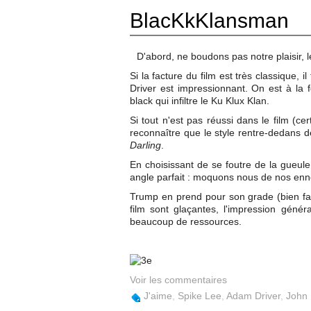
BlacKkKlansman
D'abord, ne boudons pas notre plaisir, l
Si la facture du film est très classique,
Driver est impressionnant. On est à la 
black qui infiltre le Ku Klux Klan.
Si tout n'est pas réussi dans le film (ce
reconnaître que le style rentre-dedans 
Darling
.
En choisissant de se foutre de la gueul
angle parfait : moquons nous de nos ennem
Trump en prend pour son grade (bien fait
film sont glaçantes, l'impression géné
beaucoup de ressources.
Voir les commentaires
J'aime
,
Spike Lee
,
Adam Driver
,
John 