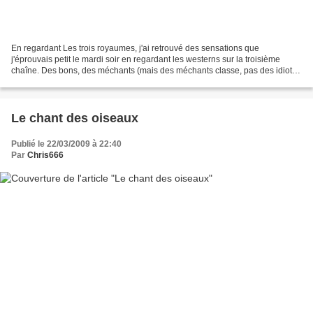
En regardant Les trois royaumes, j'ai retrouvé des sensations que
j'éprouvais petit le mardi soir en regardant les westerns sur la troisième
chaîne. Des bons, des méchants (mais des méchants classe, pas des idiots
ou des brutes). De la bravoure, du courage,...
Le chant des oiseaux
Publié le 22/03/2009 à 22:40
Par
Chris666