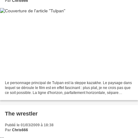
Par
Chris666
Le personnage principal de Tulpan est la steppe kazakhe. Le paysage dans
lequel se déroule le film est en effet fascinant : plus plat, je ne crois pas que
ce soit possible. La ligne d'horizon, parfaitement horizontale, sépare
exactement deux mondes :...
The wrestler
Publié le 01/03/2009 à 18:38
Par
Chris666