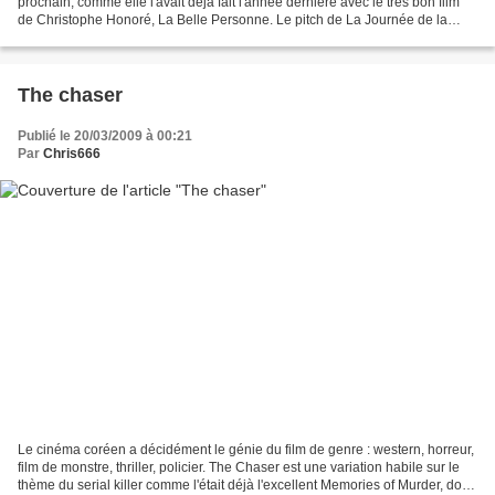
prochain, comme elle l'avait déjà fait l'année dernière avec le très bon film
de Christophe Honoré, La Belle Personne. Le pitch de La Journée de la
Jupe est le suivant : une prof...
The chaser
Publié le 20/03/2009 à 00:21
Par
Chris666
Le cinéma coréen a décidément le génie du film de genre : western, horreur,
film de monstre, thriller, policier. The Chaser est une variation habile sur le
thème du serial killer comme l'était déjà l'excellent Memories of Murder, dont