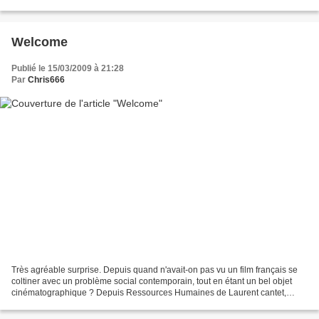
j'ai parlé récemment...
Welcome
Publié le 15/03/2009 à 21:28
Par
Chris666
Très agréable surprise. Depuis quand n'avait-on pas vu un film français se
coltiner avec un problème social contemporain, tout en étant un bel objet
cinématographique ? Depuis Ressources Humaines de Laurent cantet,
peut-être... Evacuons tout de suite...