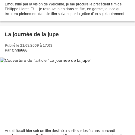
Emoustillé par la vision de Welcome, je me procure le précédent film de
Philippe Lioret. Et..... je retrouve bien dans ce film, en germe, tout ce qui
éclatera pleinement dans le film suivant par la grâce d'un sujet autrement
plus politique (au bon sens...
La journée de la jupe
Publié le 21/03/2009 à 17:03
Par
Chris666
Arte diffusait hier soir un film destiné à sortir sur les écrans mercredi