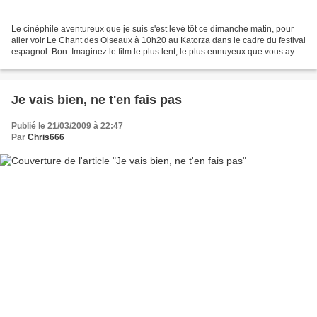
Le cinéphile aventureux que je suis s'est levé tôt ce dimanche matin, pour
aller voir Le Chant des Oiseaux à 10h20 au Katorza dans le cadre du festival
espagnol. Bon. Imaginez le film le plus lent, le plus ennuyeux que vous ayez
vu jusqu'à présent : Zabriskie...
Je vais bien, ne t'en fais pas
Publié le 21/03/2009 à 22:47
Par
Chris666