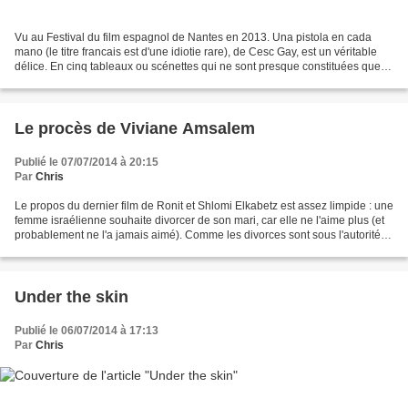
Vu au Festival du film espagnol de Nantes en 2013. Una pistola en cada
mano (le titre francais est d'une idiotie rare), de Cesc Gay, est un véritable
délice. En cinq tableaux ou scénettes qui ne sont presque constituées que
de dialogues, le réalisateur...
Le procès de Viviane Amsalem
Publié le 07/07/2014 à 20:15
Par
Chris
Le propos du dernier film de Ronit et Shlomi Elkabetz est assez limpide : une
femme israélienne souhaite divorcer de son mari, car elle ne l'aime plus (et
probablement ne l'a jamais aimé). Comme les divorces sont sous l'autorité
d'un tribunal rabbinique,...
Under the skin
Publié le 06/07/2014 à 17:13
Par
Chris