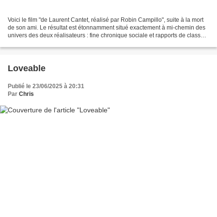
Voici le film "de Laurent Cantet, réalisé par Robin Campillo", suite à la mort
de son ami. Le résultat est étonnamment situé exactement à mi-chemin des
univers des deux réalisateurs : fine chronique sociale et rapports de classe
intra-familiaux côté Cantet,...
Loveable
Publié le 23/06/2025 à 20:31
Par
Chris