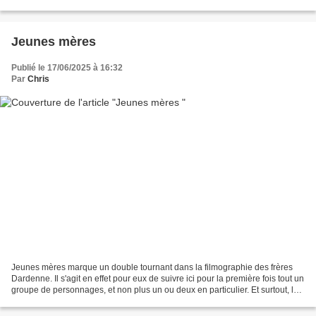
jeune femme victime de harcèlement...
Jeunes mères
Publié le 17/06/2025 à 16:32
Par
Chris
Jeunes mères marque un double tournant dans la filmographie des frères
Dardenne. Il s'agit en effet pour eux de suivre ici pour la première fois tout un
groupe de personnages, et non plus un ou deux en particulier. Et surtout, le
ton est ici beaucoup...