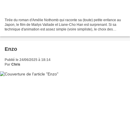
Tirée du roman d'Amélie Nothomb qui raconte sa (toute) petite enfance au
Japon, le film de Mailys Vallade et Liane-Cho Han est surprenant. Si sa
technique d'animation est assez simple (voire simpliste), le choix des
couleurs est résolument original, fournissant...
Enzo
Publié le 24/06/2025 à 18:14
Par
Chris