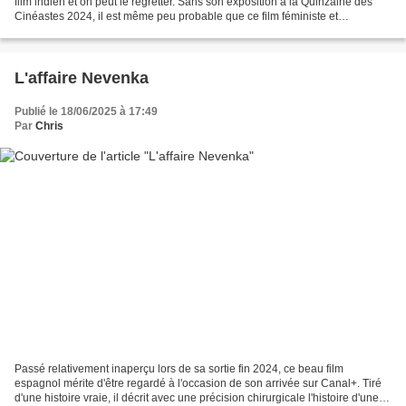
film indien et on peut le regretter. Sans son exposition à la Quinzaine des
Cinéastes 2024, il est même peu probable que ce film féministe et
fantastique ait pu trouver le chemin...
L'affaire Nevenka
Publié le 18/06/2025 à 17:49
Par
Chris
Passé relativement inaperçu lors de sa sortie fin 2024, ce beau film
espagnol mérite d'être regardé à l'occasion de son arrivée sur Canal+. Tiré
d'une histoire vraie, il décrit avec une précision chirurgicale l'histoire d'une