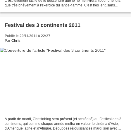
C'est tellement facile de le descendre que je ne me livrerai (pour une fois)
que très brièvement à l'exercice du lance-flamme. C'est très lent, sans
musique, cela prend souvent les aspects...
Festival des 3 continents 2011
Publié le 20/11/2011 à 22:27
Par
Chris
A partir de mardi, Christoblog sera présent (et accrédité) au Festival des 3
continents, qui comme chaque année mettra en valeur le cinéma d'Asie,
d'Amérique latine et d'Afrique. Début des réjouissances mardi soir avec