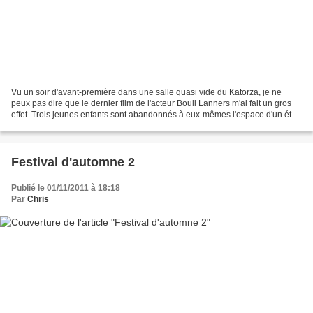
Vu un soir d'avant-première dans une salle quasi vide du Katorza, je ne
peux pas dire que le dernier film de l'acteur Bouli Lanners m'ai fait un gros
effet. Trois jeunes enfants sont abandonnés à eux-mêmes l'espace d'un été
dans la campagne luxembourgeoise....
Festival d'automne 2
Publié le 01/11/2011 à 18:18
Par
Chris