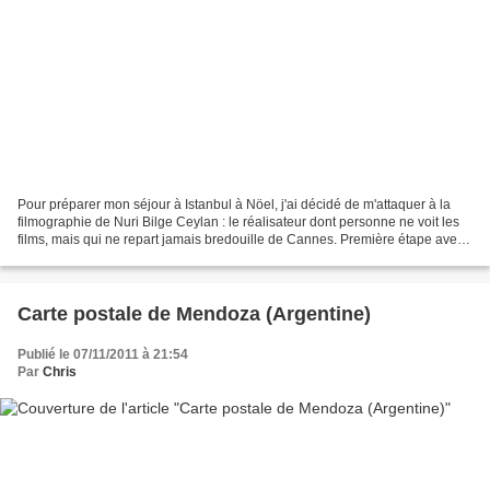
Pour préparer mon séjour à Istanbul à Nöel, j'ai décidé de m'attaquer à la
filmographie de Nuri Bilge Ceylan : le réalisateur dont personne ne voit les
films, mais qui ne repart jamais bredouille de Cannes. Première étape avec
Uzak, qui a fait connaître...
Carte postale de Mendoza (Argentine)
Publié le 07/11/2011 à 21:54
Par
Chris