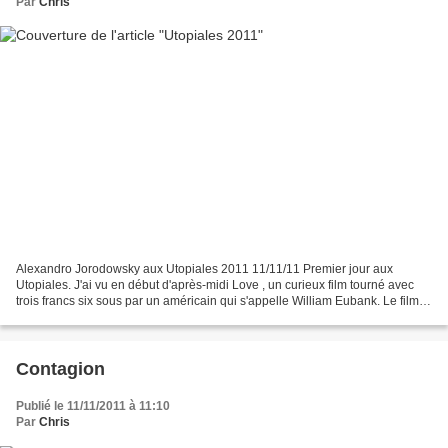
Par
Chris
Alexandro Jorodowsky aux Utopiales 2011 11/11/11 Premier jour aux
Utopiales. J'ai vu en début d'après-midi Love , un curieux film tourné avec
trois francs six sous par un américain qui s'appelle William Eubank. Le film
est mineur, plutôt réussi formellement....
Contagion
Publié le 11/11/2011 à 11:10
Par
Chris