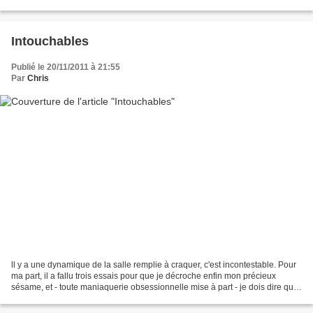
l'ouverture, et la projection de...
Intouchables
Publié le 20/11/2011 à 21:55
Par
Chris
ll y a une dynamique de la salle remplie à craquer, c'est incontestable. Pour
ma part, il a fallu trois essais pour que je décroche enfin mon précieux
sésame, et - toute maniaquerie obsessionnelle mise à part - je dois dire que
plus j'échouais à voir...