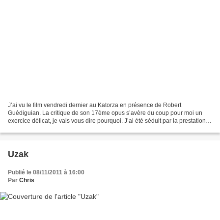
J’ai vu le film vendredi dernier au Katorza en présence de Robert
Guédiguian. La critique de son 17ème opus s’avère du coup pour moi un
exercice délicat, je vais vous dire pourquoi. J’ai été séduit par la prestation
de Guédiguian qui s’est prêté au jeu...
Uzak
Publié le 08/11/2011 à 16:00
Par
Chris