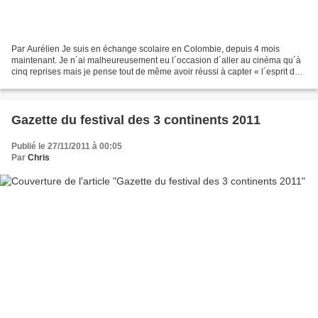
Par Aurélien Je suis en échange scolaire en Colombie, depuis 4 mois
maintenant. Je n´ai malheureusement eu l´occasion d´aller au cinéma qu´à
cinq reprises mais je pense tout de même avoir réussi à capter « l´esprit du
cinéma » ici. A Bogota les cinémas...
Gazette du festival des 3 continents 2011
Publié le 27/11/2011 à 00:05
Par
Chris