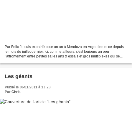
Par Felix Je suis expatrié pour un an à Mendoza en Argentine et ce depuis
le mois de juillet dernier. Ici, comme ailleurs, c'est toujours un peu
l'affrontement entre petites salles arts & essais et gros multiplexes qui se
joue. Et clairement, le rapport...
Les géants
Publié le 06/11/2011 à 13:23
Par
Chris