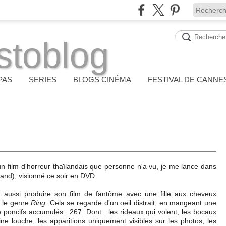
stoblog
PAS
SERIES
BLOGS CINÉMA
FESTIVAL DE CANNE
'un film d'horreur thaïlandais que personne n'a vu, je me lance dans
land), visionné ce soir en DVD.
ut aussi produire son film de fantôme avec une fille aux cheveux
s le genre
Ring
. Cela se regarde d'un oeil distrait, en mangeant une
e poncifs accumulés : 267. Dont : les rideaux qui volent, les bocaux
ne louche, les apparitions uniquement visibles sur les photos, les