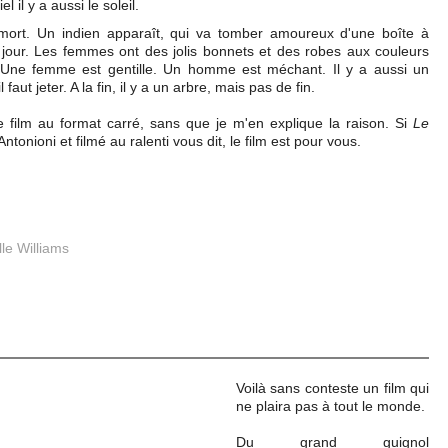
 il y a aussi le soleil.
rt. Un indien apparaît, qui va tomber amoureux d'une boîte à
 fait jour. Les femmes ont des jolis bonnets et des robes aux couleurs
. Une femme est gentille. Un homme est méchant. Il y a aussi un
aut jeter. A la fin, il y a un arbre, mais pas de fin.
de film au format carré, sans que je m'en explique la raison. Si
Le
ntonioni et filmé au ralenti vous dit, le film est pour vous.
le Williams
Voilà sans conteste un film qui
ne plaira pas à tout le monde.
Du grand guignol