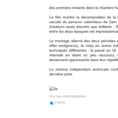
des premiers instants dans la chambre fu
Le film montre la décomposition de la 
vacuité du pensum calamiteux de Sa
d'acteurs aussi discrets que brillants 
entre les deux époques est impressionnant
Le montage alterné des deux périodes e
effet vertigineux), la mise en scène e
techniques différentes : le passé en 16
intensité en étant un peu raccourci, 
deviennent oppressants dans leur répétit
Le cinéma indépendant américain con
dernière piste.
Voir les commentaires
J'aime