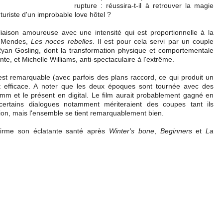
rupture : réussira-t-il à retrouver la magie
turiste d'un improbable love hôtel ?
liaison amoureuse avec une intensité qui est proportionnelle à la
m Mendes,
Les noces rebelles
. Il est pour cela servi par un couple
: Ryan Gosling, dont la transformation physique et comportementale
e, et Michelle Williams, anti-spectaculaire à l'extrême.
st remarquable (avec parfois des plans raccord, ce qui produit un
st efficace. A noter que les deux époques sont tournée avec des
 mm et le présent en digital. Le film aurait probablement gagné en
certains dialogues notamment mériteraient des coupes tant ils
ion, mais l'ensemble se tient remarquablement bien.
firme son éclatante santé après
Winter's bone
,
Beginners
et
La