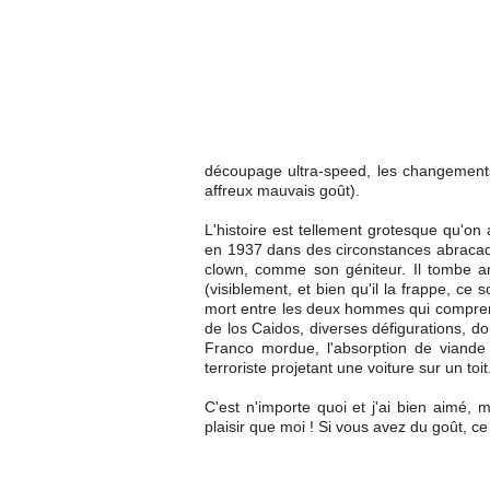
découpage ultra-speed, les changements
affreux mauvais goût).
L'histoire est tellement grotesque qu'on
en 1937 dans des circonstances abracad
clown, comme son géniteur. Il tombe am
(visiblement, et bien qu'il la frappe, ce 
mort entre les deux hommes qui comprendr
de los Caidos, diverses défigurations, do
Franco mordue, l'absorption de viande
terroriste projetant une voiture sur un toit.
C'est n'importe quoi et j'ai bien aimé
plaisir que moi ! Si vous avez du goût, 