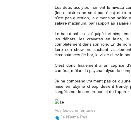
Les deux acolytes manient le niveau zér
(les ministres ne sont pas élus) et simp
n'est pas question, la dimension politi
salaire maximum, par rapport au salair
Le bac à sable est équipé fort simplement
les débats, les cravates en laine, le
complètement dans son rôle. En de nombr
faire son show, ne sachant visiblement
circonstances (le bar, la visite chez le bo
C'est donc finalement à un caprice d'e
caméra, mêlant la psychanalyse de compt
Je ne comprend vraiment pas ce qu'une pa
mise en abyme cheap devient trendy p
l'angélisme de son propos et de l'approx
Voir les commentaires
Je N'aime Pas