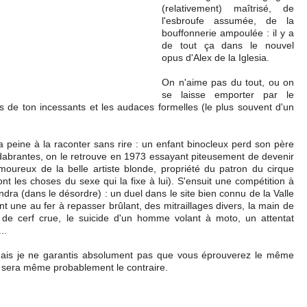
(relativement) maîtrisé, de
l'esbroufe assumée, de la
bouffonnerie ampoulée : il y a
de tout ça dans le nouvel
opus d'Alex de la Iglesia.
On n'aime pas du tout, ou on
se laisse emporter par le
 de ton incessants et les audaces formelles (le plus souvent d'un
 a peine à la raconter sans rire : un enfant binocleux perd son père
abrantes, on le retrouve en 1973 essayant piteusement de devenir
oureux de la belle artiste blonde, propriété du patron du cirque
sont les choses du sexe qui la fixe à lui). S'ensuit une compétition à
a (dans le désordre) : un duel dans le site bien connu de la Valle
nt une au fer à repasser brûlant, des mitraillages divers, la main de
 de cerf crue, le suicide d'un homme volant à moto, un attentat
..
, mais je ne garantis absolument pas que vous éprouverez le même
ce sera même probablement le contraire.