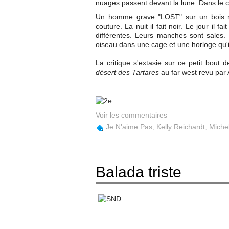
nuages passent devant la lune. Dans le ciel
Un homme grave "LOST" sur un bois mo
couture. La nuit il fait noir. Le jour il
différentes. Leurs manches sont sales
oiseau dans une cage et une horloge qu'il f
La critique s'extasie sur ce petit bout 
désert des Tartares
au far west revu par A
Voir les commentaires
Je N'aime Pas
,
Kelly Reichardt
,
Michel
Balada triste