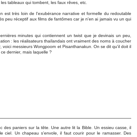
les tableaux qui tombent, les faux rêves, etc.
 est très loin de l'exubérance narrative et formelle du redoutable
 très peu réceptif aux films de fantômes car je n'en ai jamais vu un qui
 dernières minutes qui contiennent un twist que je devinais un peu,
tion : les réalisateurs thaïlandais ont vraiment des noms à coucher
 voici messieurs Wongpoom et Pisanthanakun. On se dit qu'il doit il
ce dernier, mais laquelle ?
des paniers sur la tête. Une autre lit la Bible. Un essieu casse, il
e ciel. Un chapeau s'envole, il faut courir pour le ramasser. Des