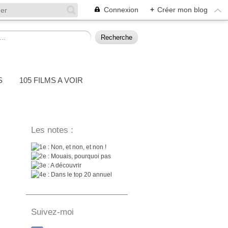
Connexion
+
Créer mon blog
S
105 FILMS A VOIR
Les notes :
: Non, et non, et non !
: Mouais, pourquoi pas
: A découvrir
: Dans le top 20 annuel
Suivez-moi