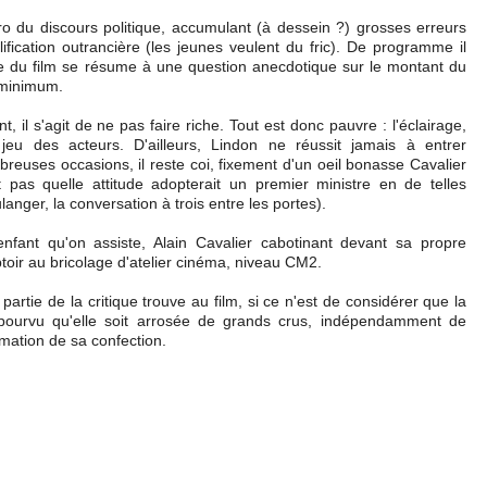
o du discours politique, accumulant (à dessein ?) grosses erreurs
lification outrancière (les jeunes veulent du fric). De programme il
que du film se résume à une question anecdotique sur le montant du
e minimum.
, il s'agit de ne pas faire riche. Tout est donc pauvre : l'éclairage,
 jeu des acteurs. D'ailleurs, Lindon ne réussit jamais à entrer
euses occasions, il reste coi, fixement d'un oeil bonasse Cavalier
 pas quelle attitude adopterait un premier ministre en de telles
ulanger, la conversation à trois entre les portes).
nfant qu'on assiste, Alain Cavalier cabotinant devant sa propre
oir au bricolage d'atelier cinéma, niveau CM2.
rtie de la critique trouve au film, si ce n'est de considérer que la
ourvu qu'elle soit arrosée de grands crus, indépendamment de
imation de sa confection.