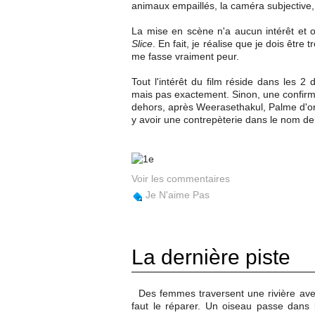
animaux empaillés, la caméra subjective, 
La mise en scène n'a aucun intérêt et on
Slice
. En fait, je réalise que je dois être
me fasse vraiment peur.
Tout l'intérêt du film réside dans les 2
mais pas exactement. Sinon, une confirma
dehors, après Weerasethakul, Palme d'or,
y avoir une contrepèterie dans le nom de 
Voir les commentaires
Je N'aime Pas
La dernière piste
Des femmes traversent une rivière avec 
faut le réparer. Un oiseau passe dans l