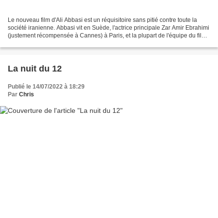
Le nouveau film d'Ali Abbasi est un réquisitoire sans pitié contre toute la
société iranienne. Abbasi vit en Suède, l'actrice principale Zar Amir Ebrahimi
(justement récompensée à Cannes) à Paris, et la plupart de l'équipe du film
ne pourra pas retourner...
La nuit du 12
Publié le 14/07/2022 à 18:29
Par
Chris