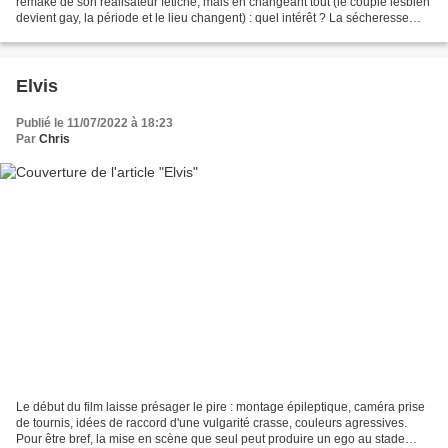
remake de son réalisateur fétiche, mais en changeant tout (le couple lesbien
devient gay, la période et le lieu changent) : quel intérêt ? La sécheresse
abrupte de Fassbinder est ici...
Elvis
Publié le 11/07/2022 à 18:23
Par
Chris
Le début du film laisse présager le pire : montage épileptique, caméra prise
de tournis, idées de raccord d'une vulgarité crasse, couleurs agressives.
Pour être bref, la mise en scène que seul peut produire un ego au stade