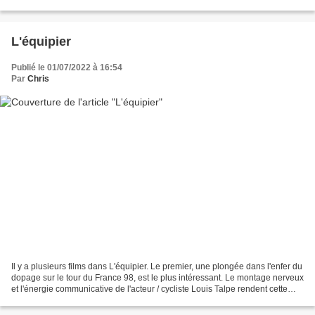
ultime de l'hypertrophie. Heureusement,...
L'équipier
Publié le 01/07/2022 à 16:54
Par
Chris
Il y a plusieurs films dans L'équipier. Le premier, une plongée dans l'enfer du
dopage sur le tour du France 98, est le plus intéressant. Le montage nerveux
et l'énergie communicative de l'acteur / cycliste Louis Talpe rendent cette
plongée dans le monde...