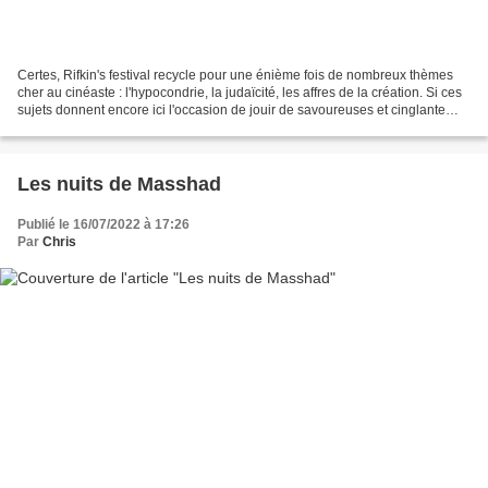
Certes, Rifkin's festival recycle pour une énième fois de nombreux thèmes
cher au cinéaste : l'hypocondrie, la judaïcité, les affres de la création. Si ces
sujets donnent encore ici l'occasion de jouir de savoureuses et cinglante
punchlines, on peut être...
Les nuits de Masshad
Publié le 16/07/2022 à 17:26
Par
Chris