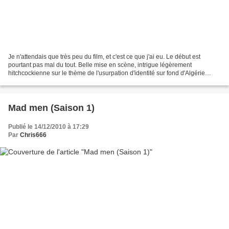
Je n'attendais que très peu du film, et c'est ce que j'ai eu. Le début est
pourtant pas mal du tout. Belle mise en scène, intrigue légèrement
hitchcockienne sur le thème de l'usurpation d'identité sur fond d'Algérie
française, beaux parallèles présent/passé,...
Mad men (Saison 1)
Publié le 14/12/2010 à 17:29
Par
Chris666