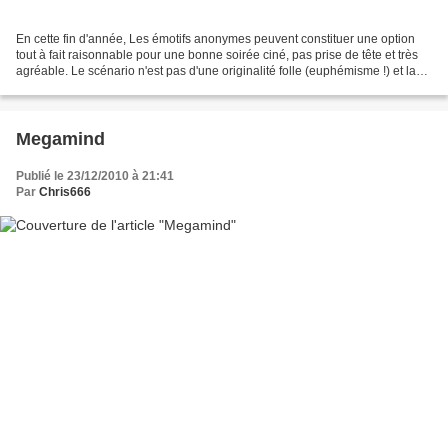
En cette fin d'année, Les émotifs anonymes peuvent constituer une option
tout à fait raisonnable pour une bonne soirée ciné, pas prise de tête et très
agréable. Le scénario n'est pas d'une originalité folle (euphémisme !) et la
mise en scène, si elle...
Megamind
Publié le 23/12/2010 à 21:41
Par
Chris666