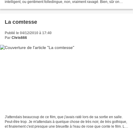
intelligent, ou gentiment folledingue, non, vraiment ravagé. Bien, sûr on
songe à Cronenberg, mais ce dernier...
La comtesse
Publié le 04/12/2010 à 17:40
Par
Chris666
J'attendais beaucoup de ce film, que j'avais raté lors de sa sortie en salle.
Peut-être trop. Je m'attendais à quelque chose de très noir, de très gothique,
et finalement c'est presque une bleuette à l'eau de rose que conte le film. La
comtesse Erzsébet...