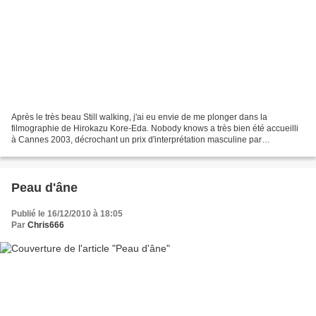
Après le très beau Still walking, j'ai eu envie de me plonger dans la
filmographie de Hirokazu Kore-Eda. Nobody knows a très bien été accueilli
à Cannes 2003, décrochant un prix d'interprétation masculine par
l'intermédiaire de son jeune acteur de 14...
Peau d'âne
Publié le 16/12/2010 à 18:05
Par
Chris666