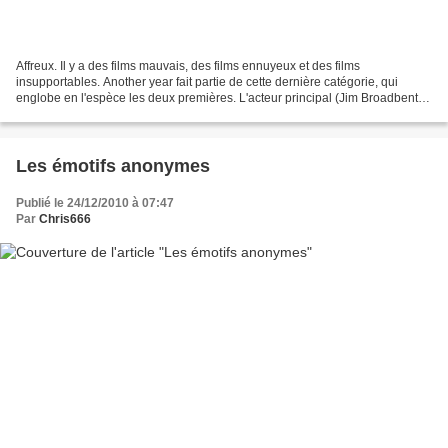
Affreux. Il y a des films mauvais, des films ennuyeux et des films
insupportables. Another year fait partie de cette dernière catégorie, qui
englobe en l'espèce les deux premières. L'acteur principal (Jim Broadbent)
est nul. Quand il regarde la caméra,...
Les émotifs anonymes
Publié le 24/12/2010 à 07:47
Par
Chris666