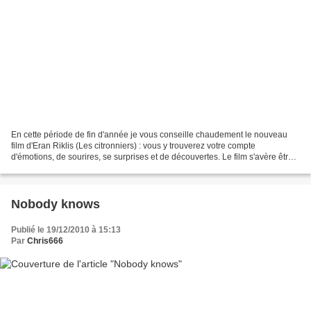
En cette période de fin d'année je vous conseille chaudement le nouveau
film d'Eran Riklis (Les citronniers) : vous y trouverez votre compte
d'émotions, de sourires, se surprises et de découvertes. Le film s'avère être
un trait d'union symbolique entre...
Nobody knows
Publié le 19/12/2010 à 15:13
Par
Chris666