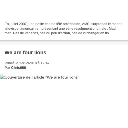
En juillet 2007, une petite chaine télé américaine, AMC, surprenait le monde
télévisuel américain en présentant une série résolument originale : Mad
men. Pas de vedettes, pas ou peu d'action, pas de cliffhanger en fin
d'épisode. Bref, un condensé de procédé...
We are four lions
Publié le 12/12/2010 à 12:47
Par
Chris666