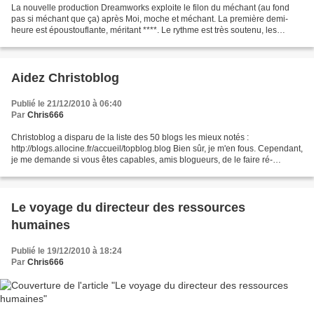
La nouvelle production Dreamworks exploite le filon du méchant (au fond
pas si méchant que ça) après Moi, moche et méchant. La première demi-
heure est époustouflante, méritant ****. Le rythme est très soutenu, les
personnages extraordinairement attachants...
Aidez Christoblog
Publié le 21/12/2010 à 06:40
Par
Chris666
Christoblog a disparu de la liste des 50 blogs les mieux notés :
http://blogs.allocine.fr/accueil/topblog.blog Bien sûr, je m'en fous. Cependant,
je me demande si vous êtes capables, amis blogueurs, de le faire ré-
apparaître dans la liste des 50 en cochant...
Le voyage du directeur des ressources
humaines
Publié le 19/12/2010 à 18:24
Par
Chris666