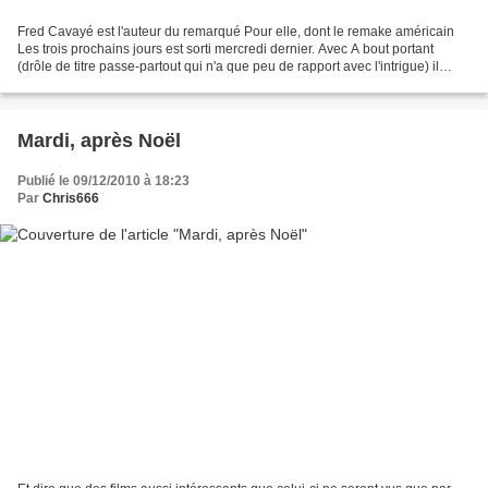
Fred Cavayé est l'auteur du remarqué Pour elle, dont le remake américain
Les trois prochains jours est sorti mercredi dernier. Avec A bout portant
(drôle de titre passe-partout qui n'a que peu de rapport avec l'intrigue) il
creuse son sillon dans la veine...
Mardi, après Noël
Publié le 09/12/2010 à 18:23
Par
Chris666