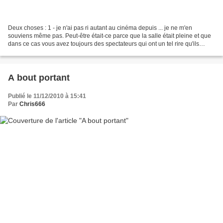
Deux choses : 1 - je n'ai pas ri autant au cinéma depuis ... je ne m'en
souviens même pas. Peut-être était-ce parce que la salle était pleine et que
dans ce cas vous avez toujours des spectateurs qui ont un tel rire qu'ils
entrainent tous les autres....
A bout portant
Publié le 11/12/2010 à 15:41
Par
Chris666