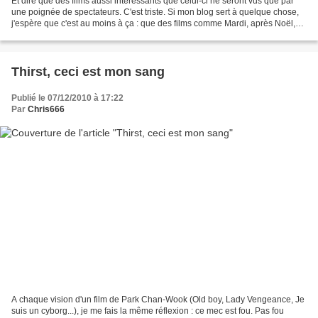
Et dire que des films aussi intéressants que celui-ci ne seront vus que par
une poignée de spectateurs. C'est triste. Si mon blog sert à quelque chose,
j'espère que c'est au moins à ça : que des films comme Mardi, après Noël,
obtiennent quelques spectateurs...
Thirst, ceci est mon sang
Publié le 07/12/2010 à 17:22
Par
Chris666
A chaque vision d'un film de Park Chan-Wook (Old boy, Lady Vengeance, Je
suis un cyborg...), je me fais la même réflexion : ce mec est fou. Pas fou