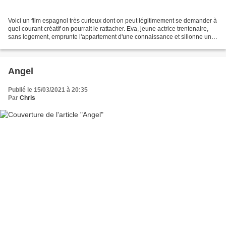
Voici un film espagnol très curieux dont on peut légitimement se demander à
quel courant créatif on pourrait le rattacher. Eva, jeune actrice trentenaire,
sans logement, emprunte l'appartement d'une connaissance et sillonne un
Madrid déserté du 1er au...
Angel
Publié le 15/03/2021 à 20:35
Par
Chris