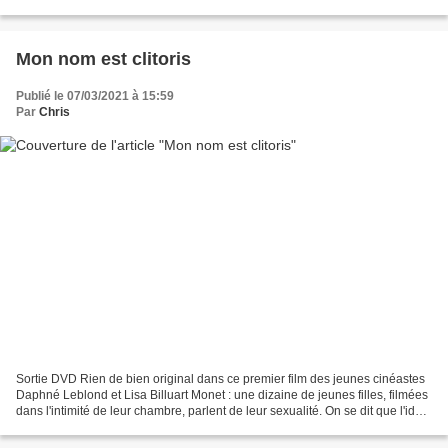
(Ariane Ascaride, Dany Brillant, Frédérique...
Mon nom est clitoris
Publié le 07/03/2021 à 15:59
Par
Chris
Sortie DVD Rien de bien original dans ce premier film des jeunes cinéastes
Daphné Leblond et Lisa Billuart Monet : une dizaine de jeunes filles, filmées
dans l'intimité de leur chambre, parlent de leur sexualité. On se dit que l'idée
est à ce point simple...