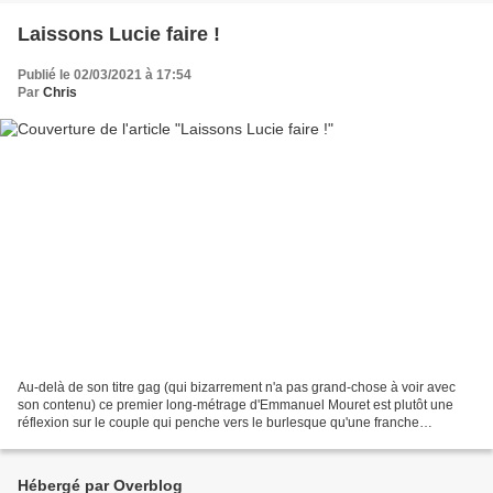
Laissons Lucie faire !
Publié le 02/03/2021 à 17:54
Par
Chris
Au-delà de son titre gag (qui bizarrement n'a pas grand-chose à voir avec
son contenu) ce premier long-métrage d'Emmanuel Mouret est plutôt une
réflexion sur le couple qui penche vers le burlesque qu'une franche
comédie. Les péripéties que vit son héros...
Hébergé par Overblog