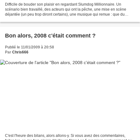
Difficile de bouder son plaisir en regardant Slumdog Millionnaire. Un
scénario bien travaillé, des acteurs qui ont la pêche, une mise en scène
déjantée (un peu trop diront certains), une musique qui remue : que du
bonheur. Ouais, les cadrages de travers...
Bon alors, 2008 c'était comment ?
Publié le 11/01/2009 à 20:58
Par
Chris666
C'est l'heure des bilans, alors allons-y. Si vous avez des commentaires,