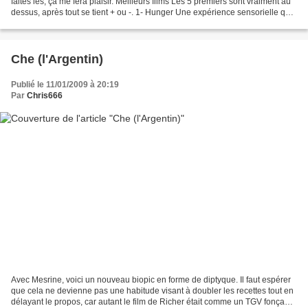
faites les, ça me fera plaisir. Meilleurs films Les 5 premiers sont vraiment au
dessus, après tout se tient + ou -. 1- Hunger Une expérience sensorielle qui
dépasse le cinéma. Le...
Che (l'Argentin)
Publié le 11/01/2009 à 20:19
Par
Chris666
Avec Mesrine, voici un nouveau biopic en forme de diptyque. Il faut espérer
que cela ne devienne pas une habitude visant à doubler les recettes tout en
délayant le propos, car autant le film de Richer était comme un TGV fonçant