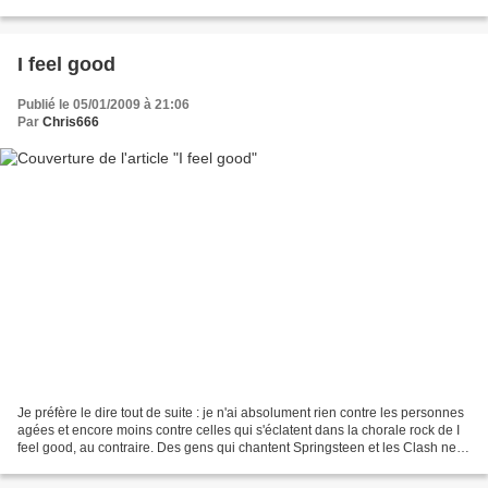
vers son point de fuite...
I feel good
Publié le 05/01/2009 à 21:06
Par
Chris666
Je préfère le dire tout de suite : je n'ai absolument rien contre les personnes
agées et encore moins contre celles qui s'éclatent dans la chorale rock de I
feel good, au contraire. Des gens qui chantent Springsteen et les Clash ne
peuvent pas être mauvais....