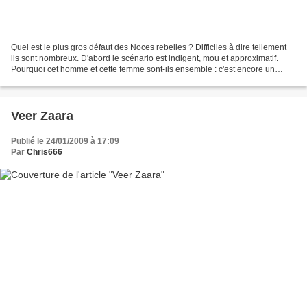
Quel est le plus gros défaut des Noces rebelles ? Difficiles à dire tellement
ils sont nombreux. D'abord le scénario est indigent, mou et approximatif.
Pourquoi cet homme et cette femme sont-ils ensemble : c'est encore un
mystère pour moi. Je sais, vous...
Veer Zaara
Publié le 24/01/2009 à 17:09
Par
Chris666