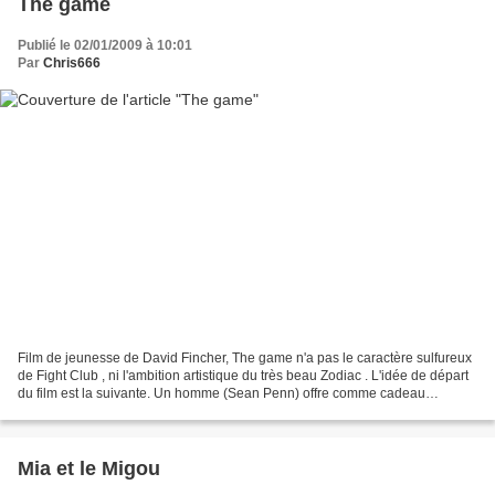
The game
Publié le 02/01/2009 à 10:01
Par
Chris666
Film de jeunesse de David Fincher, The game n'a pas le caractère sulfureux
de Fight Club , ni l'ambition artistique du très beau Zodiac . L'idée de départ
du film est la suivante. Un homme (Sean Penn) offre comme cadeau
d'anniversaire à son frère (Michael...
Mia et le Migou