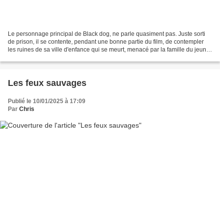
Le personnage principal de Black dog, ne parle quasiment pas. Juste sorti
de prison, il se contente, pendant une bonne partie du film, de contempler
les ruines de sa ville d'enfance qui se meurt, menacé par la famille du jeune
garçon qu'il a tué. On pense...
Les feux sauvages
Publié le 10/01/2025 à 17:09
Par
Chris