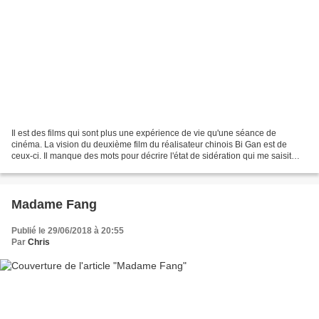
Il est des films qui sont plus une expérience de vie qu'une séance de
cinéma. La vision du deuxième film du réalisateur chinois Bi Gan est de
ceux-ci. Il manque des mots pour décrire l'état de sidération qui me saisit
lorsque commença dans la salle Debussy...
Madame Fang
Publié le 29/06/2018 à 20:55
Par
Chris