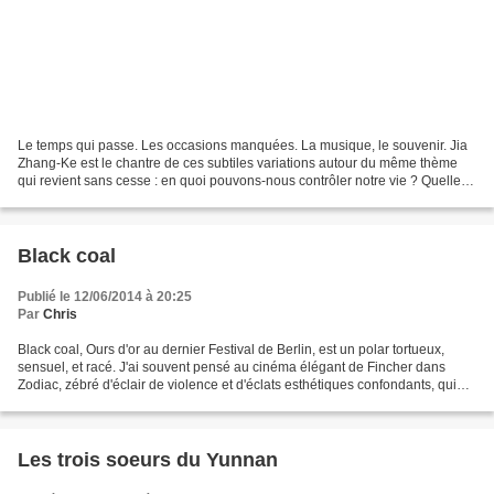
Le temps qui passe. Les occasions manquées. La musique, le souvenir. Jia
Zhang-Ke est le chantre de ces subtiles variations autour du même thème
qui revient sans cesse : en quoi pouvons-nous contrôler notre vie ? Quelle
logique causale unit ces moments...
Black coal
Publié le 12/06/2014 à 20:25
Par
Chris
Black coal, Ours d'or au dernier Festival de Berlin, est un polar tortueux,
sensuel, et racé. J'ai souvent pensé au cinéma élégant de Fincher dans
Zodiac, zébré d'éclair de violence et d'éclats esthétiques confondants, qui
évoque irrésistiblement le cinéma...
Les trois soeurs du Yunnan