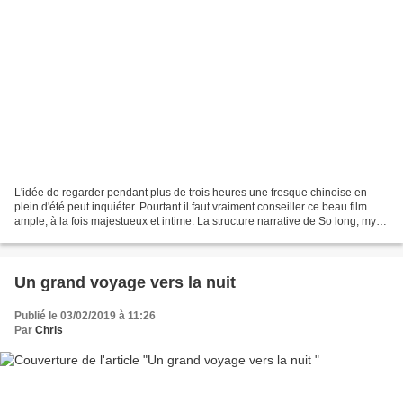
L'idée de regarder pendant plus de trois heures une fresque chinoise en
plein d'été peut inquiéter. Pourtant il faut vraiment conseiller ce beau film
ample, à la fois majestueux et intime. La structure narrative de So long, my
son est d'abord un modèle...
Un grand voyage vers la nuit
Publié le 03/02/2019 à 11:26
Par
Chris