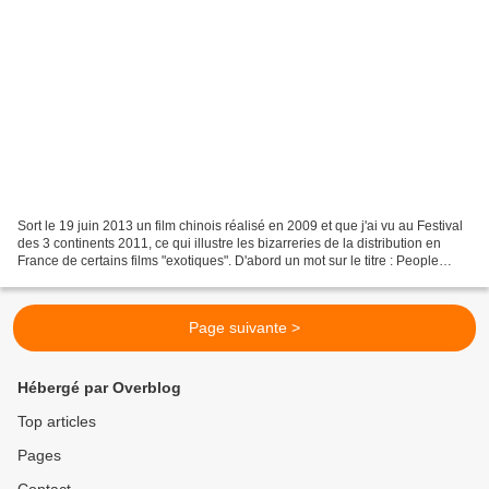
Sort le 19 juin 2013 un film chinois réalisé en 2009 et que j'ai vu au Festival
des 3 continents 2011, ce qui illustre les bizarreries de la distribution en
France de certains films "exotiques". D'abord un mot sur le titre : People
mountain, people sea...
Page suivante >
Hébergé par Overblog
Top articles
Pages