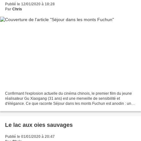
Publié le 12/01/2020 à 18:28
Par
Chris
Confirmant l'explosion actuelle du cinéma chinois, le premier film du jeune
réalisateur Gu Xiaogang (31 ans) est une merveille de sensibilité et
d'élégance. Ce que raconte Séjour dans les monts Fuchun est anodin : une
grand-mère qui perd la tête, ses...
Le lac aux oies sauvages
Publié le 01/01/2020 à 20:47