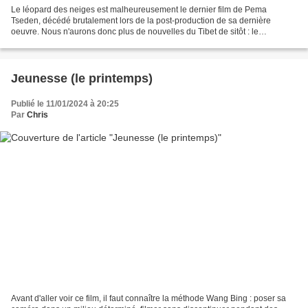
Le léopard des neiges est malheureusement le dernier film de Pema
Tseden, décédé brutalement lors de la post-production de sa dernière
oeuvre. Nous n'aurons donc plus de nouvelles du Tibet de sitôt : le
réalisateur tibétain était en effet le seul qui...
Jeunesse (le printemps)
Publié le 11/01/2024 à 20:25
Par
Chris
Avant d'aller voir ce film, il faut connaître la méthode Wang Bing : poser sa