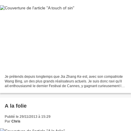
Je prétends depuis longtemps que Jia Zhang Ke est, avec son compatriote
Wang Bing, un des plus grands réalisateurs actuels. Je suis donc ravi qu'il
ait enthousiasmé le dernier Festival de Cannes, y gagnant curieusement le
Prix du scénario, alors que A...
A la folie
Publié le 29/11/2013 à 15:29
Par
Chris