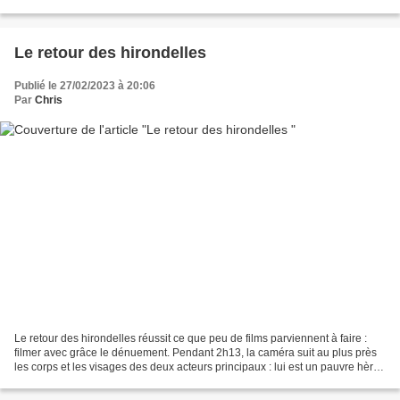
jeunes gens dépressifs...
Le retour des hirondelles
Publié le 27/02/2023 à 20:06
Par
Chris
Le retour des hirondelles réussit ce que peu de films parviennent à faire :
filmer avec grâce le dénuement. Pendant 2h13, la caméra suit au plus près
les corps et les visages des deux acteurs principaux : lui est un pauvre hère
taciturne et timide, elle...