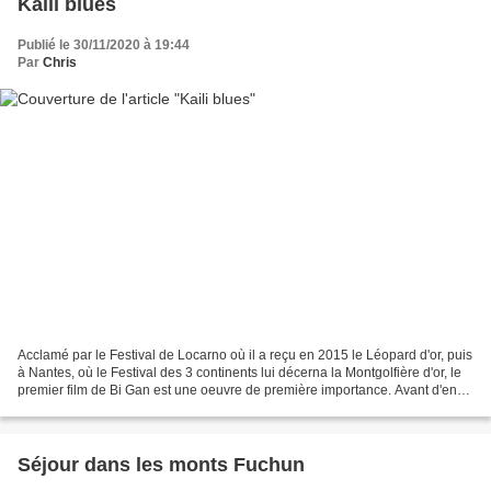
Kaili blues
Publié le 30/11/2020 à 19:44
Par
Chris
Acclamé par le Festival de Locarno où il a reçu en 2015 le Léopard d'or, puis
à Nantes, où le Festival des 3 continents lui décerna la Montgolfière d'or, le
premier film de Bi Gan est une oeuvre de première importance. Avant d'en
dire plus, il faut évoquer...
Séjour dans les monts Fuchun