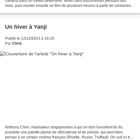
caméra dans un milieu déterminé, filmer sans discontinuer pendant des
mois, puis monter ensuite un film de plusieurs heures à partir de centaines
d'heures de rush. Ici, le milieu...
Un hiver à Yanji
Publié le 12/12/2023 à 18:25
Par
Chris
Anthony Chen, réalisateur singapourien à qui on doit l'excellent Ilo Ilo,
possède une palette pleine de délicatesse et de poésie, qui peut faire
penser à un certain cinéma français (Rivette, Rozier, Truffaut). On suit ici trois