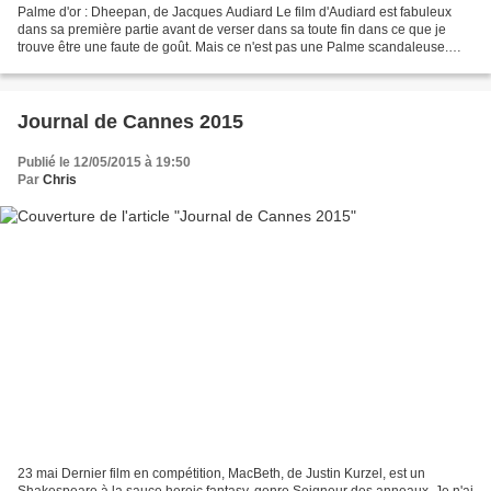
Palme d'or : Dheepan, de Jacques Audiard Le film d'Audiard est fabuleux
dans sa première partie avant de verser dans sa toute fin dans ce que je
trouve être une faute de goût. Mais ce n'est pas une Palme scandaleuse.
Grand Prix du jury : Le fils de Saul,...
Journal de Cannes 2015
Publié le 12/05/2015 à 19:50
Par
Chris
23 mai Dernier film en compétition, MacBeth, de Justin Kurzel, est un
Shakespeare à la sauce heroic fantasy, genre Seigneur des anneaux. Je n'ai