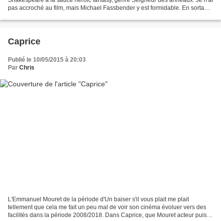
pas accroché au film, mais Michael Fassbender y est formidable. En sortant
de la salle on me jette quasiment...
Caprice
Publié le 10/05/2015 à 20:03
Par
Chris
L'Emmanuel Mouret de la période d'Un baiser s'il vous plait me plait
tellement que cela me fait un peu mal de voir son cinéma évoluer vers des
facilités dans la période 2008/2018. Dans Caprice, que Mouret acteur puisse