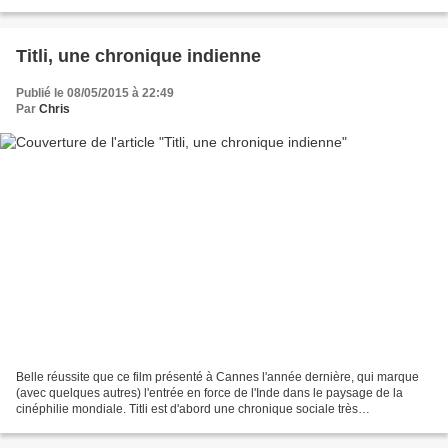
séduire à la suite Virgine Elfira,...
Titli, une chronique indienne
Publié le 08/05/2015 à 22:49
Par
Chris
Belle réussite que ce film présenté à Cannes l'année dernière, qui marque
(avec quelques autres) l'entrée en force de l'Inde dans le paysage de la
cinéphilie mondiale. Titli est d'abord une chronique sociale très
impressionnante. La vie quotidienne indienne...