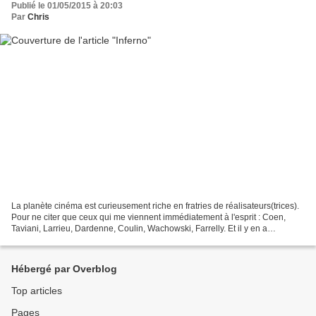
Publié le 01/05/2015 à 20:03
Par
Chris
La planète cinéma est curieusement riche en fratries de réalisateurs(trices).
Pour ne citer que ceux qui me viennent immédiatement à l'esprit : Coen,
Taviani, Larrieu, Dardenne, Coulin, Wachowski, Farrelly. Et il y en a
beaucoup d'autres... Sollicité...
Hébergé par Overblog
Top articles
Pages