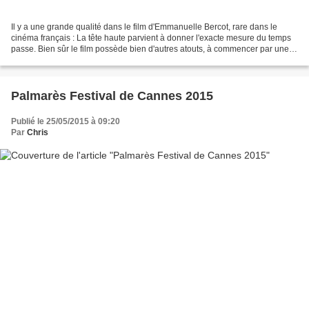
Il y a une grande qualité dans le film d'Emmanuelle Bercot, rare dans le
cinéma français : La tête haute parvient à donner l'exacte mesure du temps
passe. Bien sûr le film possède bien d'autres atouts, à commencer par une
mise en scène énergique et une...
Palmarès Festival de Cannes 2015
Publié le 25/05/2015 à 09:20
Par
Chris