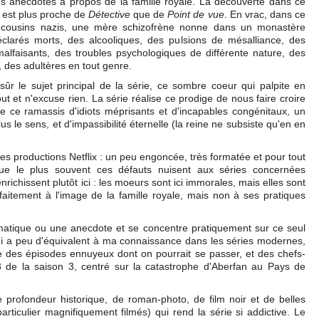
es anecdotes à propos de la famille royale. La découverte dans ce
r est plus proche de
Détective
que de
Point de vue
. En vrac, dans ce
es cousins nazis, une mère schizofrène nonne dans un monastère
larés morts, des alcooliques, des pulsions de mésalliance, des
alfaisants, des troubles psychologiques de différente nature, des
, des adultères en tout genre.
 sûr le sujet principal de la série, ce sombre coeur qui palpite en
tout et n'excuse rien. La série réalise ce prodige de nous faire croire
ce ramassis d'idiots méprisants et d'incapables congénitaux, un
 le sens, et d'impassibilité éternelle (la reine ne subsiste qu'en en
des productions Netflix : un peu engoncée, très formatée et pour tout
que le plus souvent ces défauts nuisent aux séries concernées
l'enrichissent plutôt ici : les moeurs sont ici immorales, mais elles sont
faitement à l'image de la famille royale, mais non à ses pratiques
atique ou une anecdote et se concentre pratiquement sur ce seul
 qui a peu d'équivalent à ma connaissance dans les séries modernes,
re des épisodes ennuyeux dont on pourrait se passer, et des chefs-
de la saison 3, centré sur la catastrophe d'Aberfan au Pays de
profondeur historique, de roman-photo, de film noir et de belles
rticulier magnifiquement filmés) qui rend la série si addictive. Le