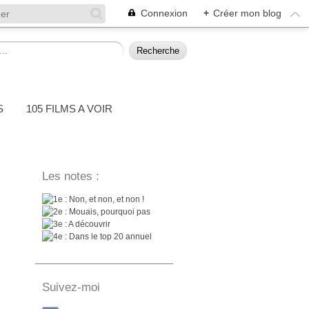
Connexion
+
Créer mon blog
S
105 FILMS A VOIR
Les notes :
: Non, et non, et non !
: Mouais, pourquoi pas
: A découvrir
: Dans le top 20 annuel
Suivez-moi