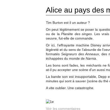
Alice au pays des m
Tim Burton est il un auteur ?
On peut légitimement se poser la question
ou de la
Planète des singes
. Les vrais
oeuvre, fut-elle de commande.
Or ici, l'effrayante machine Disney arri
légèreté et du sens de l'absurde de l'oeuv
formatés
Seigneurs des Anneaux
, des 
échappées du monde de
Narnia
.
Les bons sont fades, les méchants ne f
at-il pu accepter une scène d'un aussi m
La bande son est insupportable, Depp est
minutes qui sont à sauver (scène du thé 
A vite oublier. Une catastrophe.
Voir les commentaires