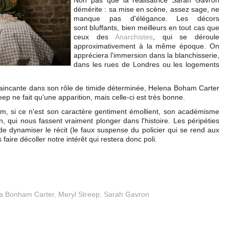
Non pas que la réalisatrice Sarah Gavron
démérite : sa mise en scène, assez sage, ne
manque pas d'élégance. Les décors
sont bluffants, bien meilleurs en tout cas que
ceux des
Anarchistes
, qui se déroule
approximativement à la même époque. On
appréciera l'immersion dans la blanchisserie,
dans les rues de Londres ou les logements
vaincante dans son rôle de timide déterminée, Helena Boham Carter
ep ne fait qu'une apparition, mais celle-ci est très bonne.
lm, si ce n'est son caractère gentiment émollient, son académisme
n, qui nous fassent vraiment plonger dans l'histoire. Les péripéties
e dynamiser le récit (le faux suspense du policier qui se rend aux
aire décoller notre intérêt qui restera donc poli.
a Bonham Carter
,
Meryl Streep
,
Sarah Gavron