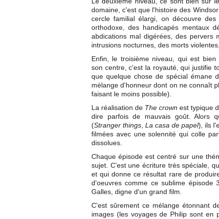
Le deuxième niveau, ce sont bien sûr l
domaine, c'est que l'histoire des Windso
cercle familial élargi, on découvre d
orthodoxe, des handicapés mentaux déc
abdications mal digérées, des pervers m
intrusions nocturnes, des morts violentes
Enfin, le troisième niveau, qui est bien
son centre, c'est la royauté, qui justifie 
que quelque chose de spécial émane de 
mélange d'honneur dont on ne connaît plus
faisant le moins possible).
La réalisation de
The crown
est typique 
dire parfois de mauvais goût. Alors 
(
Stranger things
,
La casa de papel
), ils 
filmées avec une solennité qui colle par
dissolues.
Chaque épisode est centré sur une thém
sujet. C'est une écriture très spéciale,
et qui donne ce résultat rare de produi
d'oeuvres comme ce sublime épisode 3 
Galles, digne d'un grand film.
C'est sûrement ce mélange étonnant de 
images (les voyages de Philip sont en pa