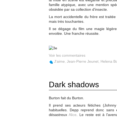
la mise en scène est élégante et préci
famille atypique, avec une mention s
obsédée par sa collection d'insecte.
La mort accidentelle du frère est trait
mais très touchantes.
Il se dégage du film une magie légèr
envolée. Une franche réussite.
Voir les commentaires
J'aime
,
Jean-Pierre Jeunet
,
Helena B
Dark shadows
Burton fait du Burton.
Il prend ses acteurs fétiches (Johnn
habituelles. Depp reprend donc sans 
désastreux
Alice
. Le reste est à l'aven