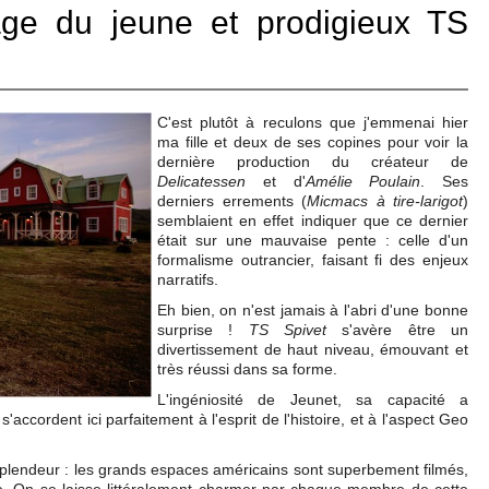
age du jeune et prodigieux TS
C'est plutôt à reculons que j'emmenai hier
ma fille et deux de ses copines pour voir la
dernière production du créateur de
Delicatessen
et d'
Amélie Poulain
. Ses
derniers errements (
Micmacs à tire-larigot
)
semblaient en effet indiquer que ce dernier
était sur une mauvaise pente : celle d'un
formalisme outrancier, faisant fi des enjeux
narratifs.
Eh bien, on n'est jamais à l'abri d'une bonne
surprise !
TS Spivet
s'avère être un
divertissement de haut niveau, émouvant et
très réussi dans sa forme.
L'ingéniosité de Jeunet, sa capacité a
s'accordent ici parfaitement à l'esprit de l'histoire, et à l'aspect Geo
e splendeur : les grands espaces américains sont superbement filmés,