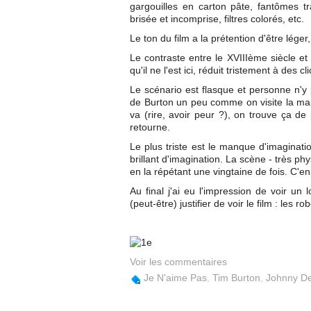
gargouilles en carton pâte, fantômes 
brisée et incomprise, filtres colorés, etc.
Le ton du film a la prétention d'être léger,
Le contraste entre le XVIIIème siècle e
qu'il ne l'est ici, réduit tristement à des c
Le scénario est flasque et personne n'y 
de Burton un peu comme on visite la mais
va (rire, avoir peur ?), on trouve ça de 
retourne.
Le plus triste est le manque d'imaginati
brillant d'imagination. La scène - très p
en la répétant une vingtaine de fois. C'e
Au final j'ai eu l'impression de voir un
(peut-être) justifier de voir le film : les 
Voir les commentaires
Je N'aime Pas
,
Tim Burton
,
Johnny D