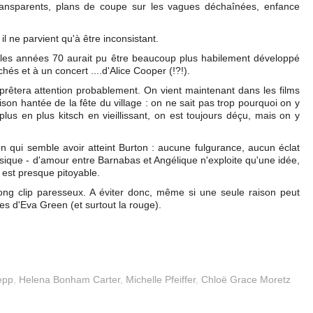
transparents, plans de coupe sur les vagues déchaînées, enfance
 il ne parvient qu'à être inconsistant.
t les années 70 aurait pu être beaucoup plus habilement développé
lichés et à un concert ....d'Alice Cooper (!?!).
prêtera attention probablement. On vient maintenant dans les films
on hantée de la fête du village : on ne sait pas trop pourquoi on y
plus en plus kitsch en vieillissant, on est toujours déçu, mais on y
on qui semble avoir atteint Burton : aucune fulgurance, aucun éclat
hysique - d'amour entre Barnabas et Angélique n'exploite qu'une idée,
n est presque pitoyable.
 long clip paresseux. A éviter donc, même si une seule raison peut
robes d'Eva Green (et surtout la rouge).
epp
,
Helena Bonham Carter
,
Michelle Pfeiffer
,
Chloë Grace Moretz