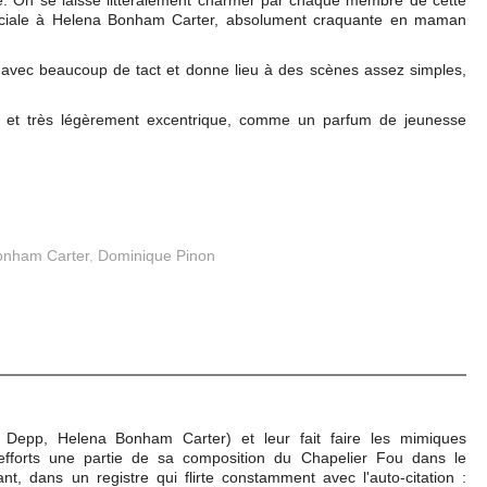
se. On se laisse littéralement charmer par chaque membre de cette
péciale à Helena Bonham Carter, absolument craquante en maman
ée avec beaucoup de tact et donne lieu à des scènes assez simples,
e et très légèrement excentrique, comme un parfum de jeunesse
onham Carter
,
Dominique Pinon
y Depp, Helena Bonham Carter) et leur fait faire les mimiques
efforts une partie de sa composition du Chapelier Fou dans le
ant, dans un registre qui flirte constamment avec l'auto-citation :