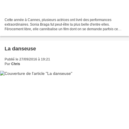
Cette année à Cannes, plusieurs actrices ont livré des performances
extraordinaires. Sonia Braga fut peut-être la plus belle d'entre elles.
Férocement libre, elle cannibalise un film dont on se demande parfois ce
qu'il cherche à nous dire : que vieillir...
La danseuse
Publié le 27/09/2016 à 19:21
Par
Chris