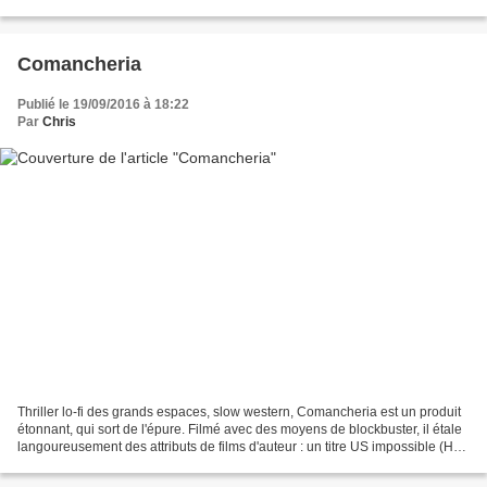
bande-son poussée à fond),...
Comancheria
Publié le 19/09/2016 à 18:22
Par
Chris
Thriller lo-fi des grands espaces, slow western, Comancheria est un produit
étonnant, qui sort de l'épure. Filmé avec des moyens de blockbuster, il étale
langoureusement des attributs de films d'auteur : un titre US impossible (Hell
or high water), un...