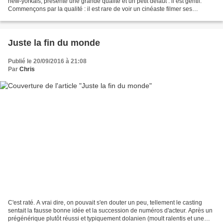
new-yorkais, présente une grande qualité et un petit défaut : il est gentil.
Commençons par la qualité : il est rare de voir un cinéaste filmer ses
comédiens avec autant de douceur...
Juste la fin du monde
Publié le 20/09/2016 à 21:08
Par
Chris
C'est raté. A vrai dire, on pouvait s'en douter un peu, tellement le casting
sentait la fausse bonne idée et la succession de numéros d'acteur. Après un
prégénérique plutôt réussi et typiquement dolanien (moult ralentis et une