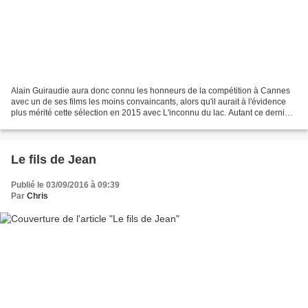
Alain Guiraudie aura donc connu les honneurs de la compétition à Cannes
avec un de ses films les moins convaincants, alors qu'il aurait à l'évidence
plus mérité cette sélection en 2015 avec L'inconnu du lac. Autant ce dernier
possédait une structure resserrée...
Le fils de Jean
Publié le 03/09/2016 à 09:39
Par
Chris