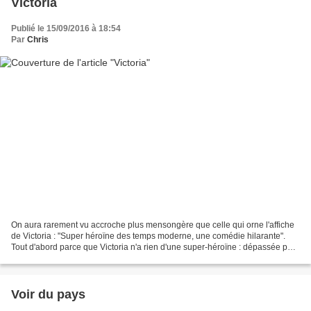
Victoria
Publié le 15/09/2016 à 18:54
Par
Chris
On aura rarement vu accroche plus mensongère que celle qui orne l'affiche
de Victoria : "Super héroïne des temps moderne, une comédie hilarante".
Tout d'abord parce que Victoria n'a rien d'une super-héroïne : dépassée par
les évènements, dépressive, dotée...
Voir du pays