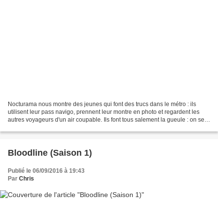
Nocturama nous montre des jeunes qui font des trucs dans le métro : ils
utilisent leur pass navigo, prennent leur montre en photo et regardent les
autres voyageurs d'un air coupable. Ils font tous salement la gueule : on sent
bien que ça ne va pas rigoler,...
Bloodline (Saison 1)
Publié le 06/09/2016 à 19:43
Par
Chris