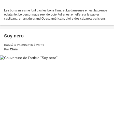
Les bons sujets ne font pas les bons films, et La danseuse en est la preuve
éclatante. Le personnage réel de Loïe Fuller est en effet sur le papier
captivant : enfant du grand Ouest américain, gloire des cabarets parisiens du
début du XXe siècle, danseuse...
Soy nero
Publié le 26/09/2016 à 20:09
Par
Chris