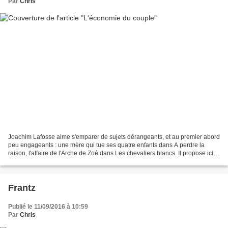
Par
Chris
Joachim Lafosse aime s'emparer de sujets dérangeants, et au premier abord
peu engageants : une mère qui tue ses quatre enfants dans A perdre la
raison, l'affaire de l'Arche de Zoé dans Les chevaliers blancs. Il propose ici
de décrire dans le détail le...
Frantz
Publié le 11/09/2016 à 10:59
Par
Chris