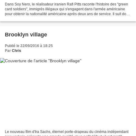
Dans Soy Nero, le réalisateur iranien Rafi Pitts raconte l'histoire des "green
card soldiers", immigrés illégaux qui s'engagent dans l'armée américaine
pour obtenir la nationalité américaine après deux ans de service. Il suit donc
les traces de Nero,...
Brooklyn village
Publié le 22/09/2016 à 18:25
Par
Chris
Le nouveau film d'Ira Sachs, éternel porte-drapeau du cinéma indépendant