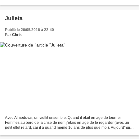
l'excellent Toni Erdmann...
Julieta
Publié le 20/05/2016 à 22:40
Par
Chris
Avec Almodovar, on viellit ensemble. Quand il était en âge de tourner
Femmes au bord de la crise de nerf, j'étais en âge de le regarder (avec un
petit effet retard, car il a quand même 16 ans de plus que moi). Aujourd'hui,
je dois donc être particulièrement...