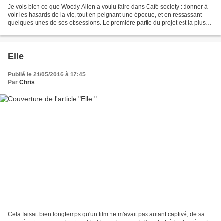
Je vois bien ce que Woody Allen a voulu faire dans Café society : donner à
voir les hasards de la vie, tout en peignant une époque, et en ressassant
quelques-unes de ses obsessions. Le première partie du projet est la plus
réussie. Allen parvient à transformer...
Elle
Publié le 24/05/2016 à 17:45
Par
Chris
Cela faisait bien longtemps qu'un film ne m'avait pas autant captivé, de sa