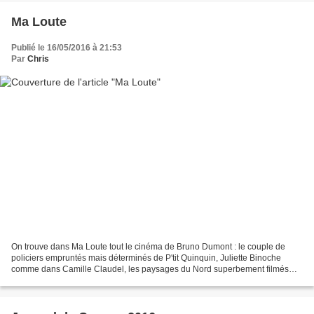
Ma Loute
Publié le 16/05/2016 à 21:53
Par
Chris
On trouve dans Ma Loute tout le cinéma de Bruno Dumont : le couple de
policiers empruntés mais déterminés de P'tit Quinquin, Juliette Binoche
comme dans Camille Claudel, les paysages du Nord superbement filmés
dans Hors Satan, etc Tout le cinéma, et un...