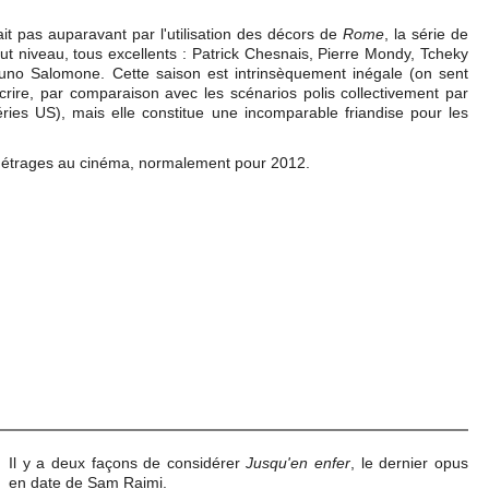
it pas auparavant par l'utilisation des décors de
Rome
, la série de
t niveau, tous excellents : Patrick Chesnais, Pierre Mondy, Tcheky
uno Salomone. Cette saison est intrinsèquement inégale (on sent
crire, par comparaison avec les scénarios polis collectivement par
ries US), mais elle constitue une incomparable friandise pour les
-métrages au cinéma, normalement pour 2012.
Il y a deux façons de considérer
Jusqu'en enfer
, le dernier opus
en date de Sam Raimi.