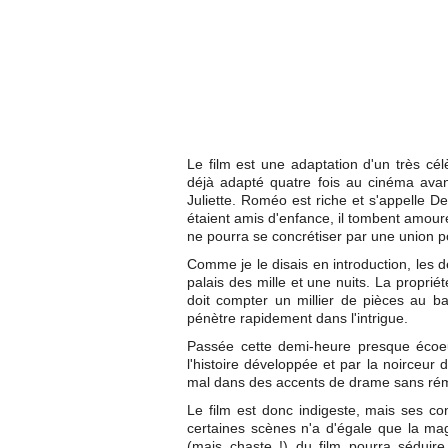
Le film est une adaptation d'un très c
déjà adapté quatre fois au cinéma avant
Juliette. Roméo est riche et s'appelle De
étaient amis d'enfance, il tombent amour
ne pourra se concrétiser par une union p
Comme je le disais en introduction, les 
palais des mille et une nuits. La proprié
doit compter un millier de pièces au b
pénètre rapidement dans l'intrigue.
Passée cette demi-heure presque écoeur
l'histoire développée et par la noirceur 
mal dans des accents de drame sans rémis
Le film est donc indigeste, mais ses con
certaines scènes n'a d'égale que la m
(mais chaste !) du film pourra séduire 