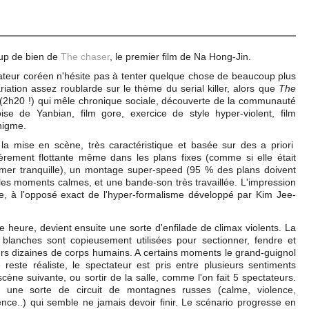
oup de bien de
The chaser
, le premier film de Na Hong-Jin.
ateur coréen n'hésite pas à tenter quelque chose de beaucoup plus
riation assez roublarde sur le thème du serial killer, alors que
The
(2h20 !) qui mêle chronique sociale, découverte de la communauté
se de Yanbian, film gore, exercice de style hyper-violent, film
énigme.
a mise en scène, très caractéristique et basée sur des a priori
rement flottante même dans les plans fixes (comme si elle était
mer tranquille), un montage super-speed (95 % des plans doivent
es moments calmes, et une bande-son très travaillée. L'impression
me, à l'opposé exact de l'hyper-formalisme développé par Kim Jee-
e heure, devient ensuite une sorte d'enfilade de climax violents. La
blanches sont copieusement utilisées pour sectionner, fendre et
ieurs dizaines de corps humains. A certains moments le grand-guignol
reste réaliste, le spectateur est pris entre plusieurs sentiments
a scène suivante, ou sortir de la salle, comme l'on fait 5 spectateurs.
 une sorte de circuit de montagnes russes (calme, violence,
ence..) qui semble ne jamais devoir finir. Le scénario progresse en