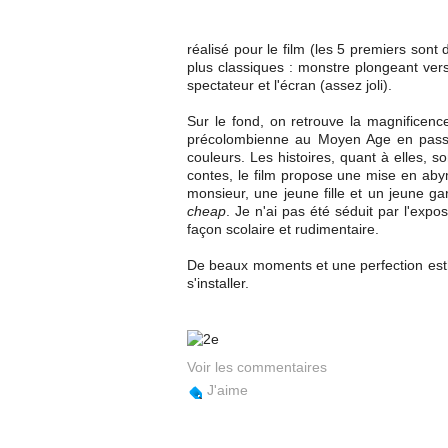
réalisé pour le film (les 5 premiers sont d
plus classiques : monstre plongeant vers 
spectateur et l'écran (assez joli).
Sur le fond, on retrouve la magnificenc
précolombienne au Moyen Age en passant
couleurs. Les histoires, quant à elles, s
contes, le film propose une mise en ab
monsieur, une jeune fille et un jeune g
cheap
. Je n'ai pas été séduit par l'ex
façon scolaire et rudimentaire.
De beaux moments et une perfection est
s'installer.
Voir les commentaires
J'aime