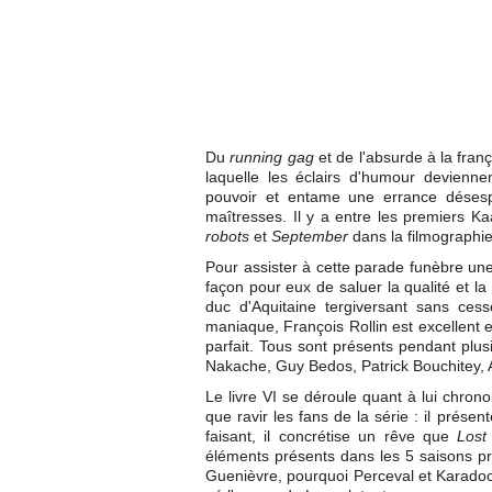
Du
running gag
et de l'absurde à la fran
laquelle les éclairs d'humour devienn
pouvoir et entame une errance désesp
maîtresses. Il y a entre les premiers Ka
robots
et
September
dans la filmographie
Pour assister à cette parade funèbre une
façon pour eux de saluer la qualité et la
duc d'Aquitaine tergiversant sans cess
maniaque, François Rollin est excellent e
parfait. Tous sont présents pendant plu
Nakache, Guy Bedos, Patrick Bouchitey, 
Le livre VI se déroule quant à lui chrono
que ravir les fans de la série : il prés
faisant, il concrétise un rêve que
Lost
éléments présents dans les 5 saisons pré
Guenièvre, pourquoi Perceval et Karadoc,