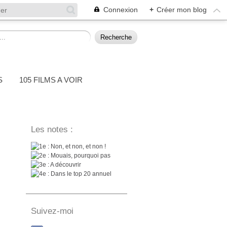
Connexion
+
Créer mon blog
S
105 FILMS A VOIR
Les notes :
: Non, et non, et non !
: Mouais, pourquoi pas
: A découvrir
: Dans le top 20 annuel
Suivez-moi