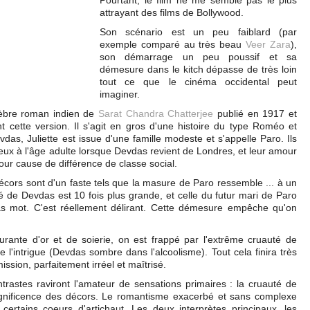
Pourtant, le film ne me semble pas le plus
attrayant des films de Bollywood.
Son scénario est un peu faiblard (par
exemple comparé au très beau
Veer Zara
),
son démarrage un peu poussif et sa
démesure dans le kitch dépasse de très loin
tout ce que le cinéma occidental peut
imaginer.
élèbre roman indien de
Sarat Chandra Chatterjee
publié en 1917 et
 cette version. Il s'agit en gros d'une histoire du type Roméo et
vdas, Juliette est issue d'une famille modeste et s'appelle Paro. Ils
eux à l'âge adulte lorsque Devdas revient de Londres, et leur amour
our cause de différence de classe social.
décors sont d'un faste tels que la masure de Paro ressemble ... à un
té de Devdas est 10 fois plus grande, et celle du futur mari de Paro
as mot. C'est réellement délirant. Cette démesure empêche qu'on
ante d'or et de soierie, on est frappé par l'extrême cruauté de
de l'intrigue (Devdas sombre dans l'alcoolisme). Tout cela finira très
sion, parfaitement irréel et maîtrisé.
trastes raviront l'amateur de sensations primaires : la cruauté de
agnificence des décors. Le romantisme exacerbé et sans complexe
certains coeurs d'artichaut. Les deux interprètes principaux, les