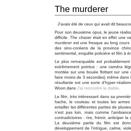
The murderer
J'avais été de ceux qui avait dit beauc
Pour son deuxième opus, le jeune réalis
difficile.
The chaser
était en effet une va
murderer
est une fresque au long cours 
des sino-coréens de la province chinoi
sentimental, enquête policière et film à 
Le plus remarquable est probablement l
extrêmement pointus : une caméra légè
montée sur une bouée flottant sur une 
faire moins de 3 secondes) même dans l
résultante est une sorte d'hyper-réalis
Woon dans
J'ai rencontré le diable
.
Le film, très intéressant dans sa premièr
hache, le couteau et toutes les armes 
entailler les différentes parties de plus
n'est pas loin, mais comme l'ambiance 
contradictoires : rire, frémir, anticiper l
La deuxième partie du film est donc
développement de l'intrigue, calme, viol