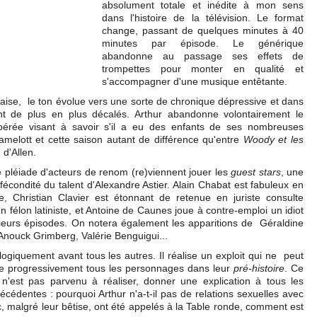
absolument totale et inédite à mon sens
dans l'histoire de la télévision. Le format
change, passant de quelques minutes à 40
minutes par épisode. Le générique
abandonne au passage ses effets de
trompettes pour monter en qualité et
s'accompagner d'une musique entêtante.
çaise, le ton évolue vers une sorte de chronique dépressive et dans
ent de plus en plus décalés. Arthur abandonne volontairement le
érée visant à savoir s'il a eu des enfants de ses nombreuses
amelott et cette saison autant de différence qu'entre
Woody et les
 d'Allen.
 pléiade d'acteurs de renom (re)viennent jouer les
guest stars
, une
 fécondité du talent d'Alexandre Astier. Alain Chabat est fabuleux en
e, Christian Clavier est étonnant de retenue en juriste consulte
n félon latiniste, et Antoine de Caunes joue à contre-emploi un idiot
sieurs épisodes. On notera également les apparitions de Géraldine
Anouck Grimberg, Valérie Benguigui...
logiquement avant tous les autres. Il réalise un exploit qui ne peut
ente progressivement tous les personnages dans leur
pré-histoire
. Ce
n'est pas parvenu à réaliser, donner une explication à tous les
cédentes : pourquoi Arthur n'a-t-il pas de relations sexuelles avec
 malgré leur bêtise, ont été appelés à la Table ronde, comment est