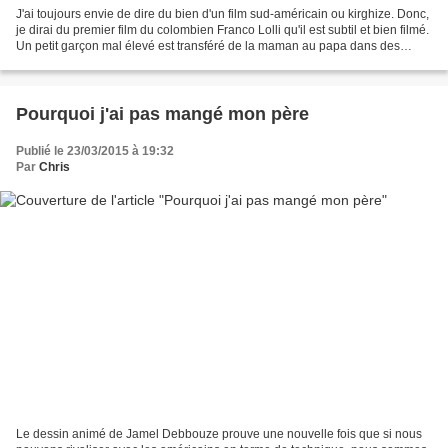
J'ai toujours envie de dire du bien d'un film sud-américain ou kirghize. Donc,
je dirai du premier film du colombien Franco Lolli qu'il est subtil et bien filmé.
Un petit garçon mal élevé est transféré de la maman au papa dans des
circonstances obscures....
Pourquoi j'ai pas mangé mon père
Publié le 23/03/2015 à 19:32
Par
Chris
Le dessin animé de Jamel Debbouze prouve une nouvelle fois que si nous