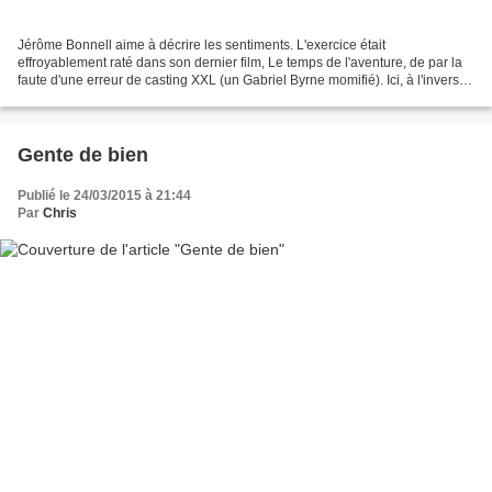
Jérôme Bonnell aime à décrire les sentiments. L'exercice était
effroyablement raté dans son dernier film, Le temps de l'aventure, de par la
faute d'une erreur de casting XXL (un Gabriel Byrne momifié). Ici, à l'inverse,
si le film est charmant dans sa...
Gente de bien
Publié le 24/03/2015 à 21:44
Par
Chris