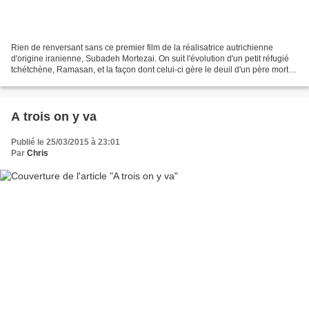
Rien de renversant sans ce premier film de la réalisatrice autrichienne
d'origine iranienne, Subadeh Mortezai. On suit l'évolution d'un petit réfugié
tchétchène, Ramasan, et la façon dont celui-ci gère le deuil d'un père mort à
la guerre. Ramasan, petit...
A trois on y va
Publié le 25/03/2015 à 23:01
Par
Chris