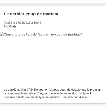
discrets. L'intrigue du film est assez...
Le dernier coup de marteau
Publié le 17/03/2015 à 19:40
Par
Chris
Le deuxième film d'Alix Delaporte n'est pas aussi délectable que le premier,
le remarquable Angèle et Tony, tourné avec le même duo d'acteurs Il
présente toutefois le même type de qualités : une direction d'acteur
remarquable, une belle habileté à construire...