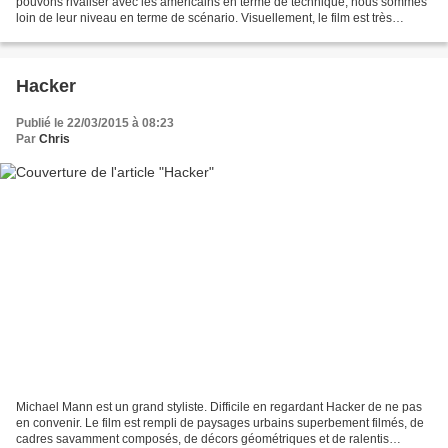
pouvons rivaliser avec les américains en terme de technique, nous sommes
loin de leur niveau en terme de scénario. Visuellement, le film est très
convenable. Les références sont nombreuses...
Hacker
Publié le 22/03/2015 à 08:23
Par
Chris
Michael Mann est un grand styliste. Difficile en regardant Hacker de ne pas
en convenir. Le film est rempli de paysages urbains superbement filmés, de
cadres savamment composés, de décors géométriques et de ralentis