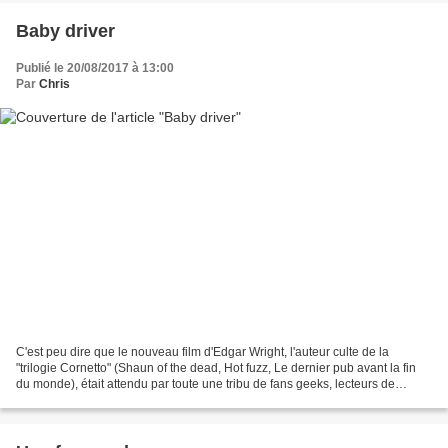
Baby driver
Publié le 20/08/2017 à 13:00
Par
Chris
C'est peu dire que le nouveau film d'Edgar Wright, l'auteur culte de la
"trilogie Cornetto" (Shaun of the dead, Hot fuzz, Le dernier pub avant la fin
du monde), était attendu par toute une tribu de fans geeks, lecteurs de
Première. L'attente était exacerbée...