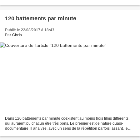
sordide, un policier...
120 battements par minute
Publié le 22/08/2017 à 18:43
Par
Chris
Dans 120 battements par minute coexistent au moins trois films différents,
qui auraient pu chacun être très bons. Le premier est de nature quasi-
documentaire. Il analyse, avec un sens de la répétition parfois lassant, le
fonctionnement et les luttes d'influence...