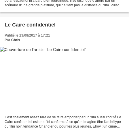
polar espagnol m'a paru bien lourdingue. Il se distingue d'abord par un
scénario d'une grande platitude, qui ne tient pas la distance du film. Puisque
l'intrigue peine à avancer,...
Le Caire confidentiel
Publié le 23/08/2017 à 17:21
Par
Chris
Il est finalement assez rare de se faire emporter par un film aussi codifié Le
Caire confidentiel est en effet conforme à ce qu'on imagine être l'archétype
du film noir, tendance Chandler ou pour les plus jeunes, Elroy : un crime