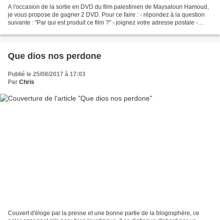
A l'occasion de la sortie en DVD du film palestinien de Maysaloun Hamoud,
je vous propose de gagner 2 DVD. Pour ce faire : - répondez à la question
suivante : "Par qui est produit ce film ?" - joignez votre adresse postale -
envoyez moi le tout par ici...
Que dios nos perdone
Publié le 25/08/2017 à 17:03
Par
Chris
Couvert d'éloge par la presse et une bonne partie de la blogosphère, ce