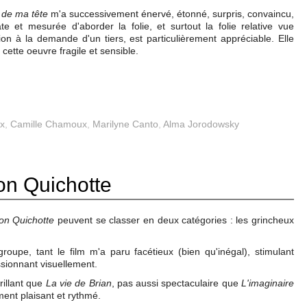
s de ma tête
m'a successivement énervé, étonné, surpris, convaincu,
e et mesurée d'aborder la folie, et surtout la folie relative vue
tion à la demande d'un tiers, est particulièrement appréciable. Elle
 cette oeuvre fragile et sensible.
ux
,
Camille Chamoux
,
Marilyne Canto
,
Alma Jorodowsky
on Quichotte
on Quichotte
peuvent se classer en deux catégories : les grincheux
roupe, tant le film m'a paru facétieux (bien qu'inégal), stimulant
ssionnant visuellement.
rillant que
La vie de Brian
, pas aussi spectaculaire que
L'imaginaire
ment plaisant et rythmé.