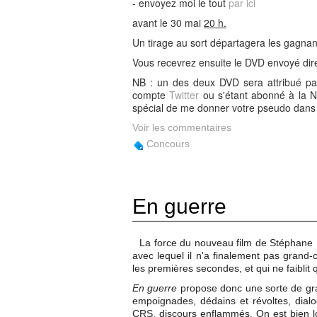
- envoyez moi le tout
par ici
avant le 30 mai
20 h
.
Un tirage au sort départagera les gagnan
Vous recevrez ensuite le DVD envoyé dire
NB : un des deux DVD sera attribué par
compte
Twitter
ou s'étant abonné à la Ne
spécial de me donner votre pseudo dans v
Voir les commentaires
Concours
En guerre
La force du nouveau film de Stéphane 
avec lequel il n'a finalement pas grand-c
les premières secondes, et qui ne faiblit 
En guerre
propose donc une sorte de gran
empoignades, dédains et révoltes, dia
CRS, discours enflammés. On est bien loi