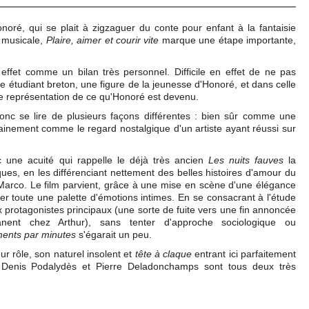
oré, qui se plait à zigzaguer du conte pour enfant à la fantaisie
 musicale,
Plaire, aimer et courir vite
marque une étape importante,
ffet comme un bilan très personnel. Difficile en effet de ne pas
une étudiant breton, une figure de la jeunesse d'Honoré, et dans celle
une représentation de ce qu'Honoré est devenu.
nc se lire de plusieurs façons différentes : bien sûr comme une
rtainement comme le regard nostalgique d'un artiste ayant réussi sur
une acuité qui rappelle le déjà très ancien
Les nuits fauves
la
ues, en les différenciant nettement des belles histoires d'amour du
Marco. Le film parvient, grâce à une mise en scène d'une élégance
uer toute une palette d'émotions intimes. En se consacrant à l'étude
protagonistes principaux (une sorte de fuite vers une fin annoncée
nent chez Arthur), sans tenter d'approche sociologique ou
ments par minutes
s'égarait un peu.
ur rôle, son naturel insolent et
tête à claque
entrant ici parfaitement
 Denis Podalydès et Pierre Deladonchamps sont tous deux très