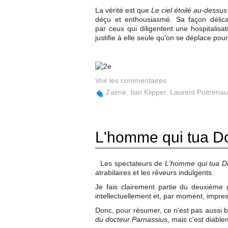
La vérité est que
Le ciel étoilé au-dessu
déçu et enthousiasmé. Sa façon délicat
par ceux qui diligentent une hospitalisa
justifie à elle seule qu'on se déplace pour
Voir les commentaires
J'aime
,
Ilan Klipper
,
Laurent Poitrena
L'homme qui tua D
Les spectateurs de
L'homme qui tua D
atrabilaires et les rêveurs indulgents.
Je fais clairement partie du deuxième g
intellectuellement et, par moment, impre
Donc, pour résumer, ce n'est pas aussi b
du docteur Parnassius
, mais c'est diable