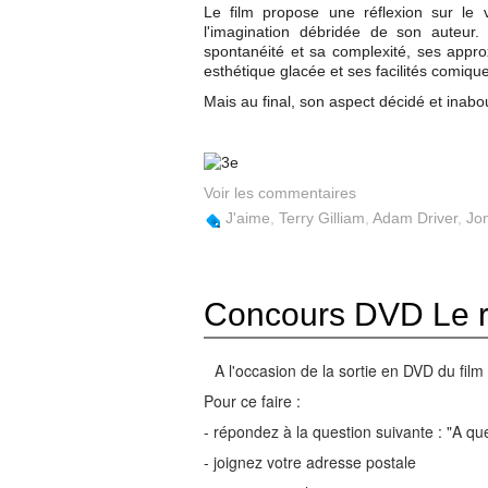
Le film propose une réflexion sur le v
l'imagination débridée de son auteur. 
spontanéité et sa complexité, ses approx
esthétique glacée et ses facilités comiqu
Mais au final, son aspect décidé et inabo
Voir les commentaires
J'aime
,
Terry Gilliam
,
Adam Driver
,
Jo
Concours DVD Le r
A l'occasion de la sortie en DVD du fi
Pour ce faire :
- répondez à la question suivante : "A q
- joignez votre adresse postale