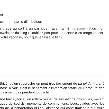
ts.
ctement par le distributeur.
 tirage au sort à un participant ayant aimé
ma page FB
ou mon
wsletter du blog (n'oubliez pas pour participer à ce tirage au sort
otre réponse, pour que je fasse le lien).
Brizé, qu'on rapproche un peut trop facilement de
La loi du marché
hose à voir, c'est le sentiment d'immersion totale qu'il procure dès
quasiment pas pendant tout le film.
d huit syndical, un roller-coaster de sensations physiques, mêlant
logues de sourds, moments de communions, bousculades avec les
n de la pondération et l'équidistance qui constituaient la structure