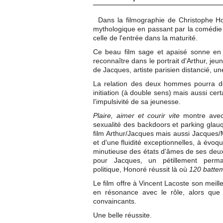
Dans la filmographie de Christophe Hon
mythologique en passant par la comédie
celle de l'entrée dans la maturité.
Ce beau film sage et apaisé sonne en e
reconnaître dans le portrait d'Arthur, je
de Jacques, artiste parisien distancié, 
La relation des deux hommes pourra do
initiation (à double sens) mais aussi ce
l'impulsivité de sa jeunesse.
Plaire, aimer et courir vite
montre avec 
sexualité des backdoors et parking glauq
film Arthur/Jacques mais aussi Jacques/
et d'une fluidité exceptionnelles, à évoq
minutieuse des états d'âmes de ses deux 
pour Jacques, un pétillement perma
politique, Honoré réussit là où
120 batte
Le film offre à Vincent Lacoste son meille
en résonance avec le rôle, alors que
convaincants.
Une belle réussite.