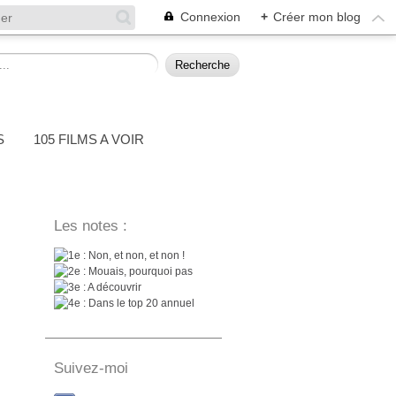
Connexion
+
Créer mon blog
S
105 FILMS A VOIR
Les notes :
: Non, et non, et non !
: Mouais, pourquoi pas
: A découvrir
: Dans le top 20 annuel
Suivez-moi