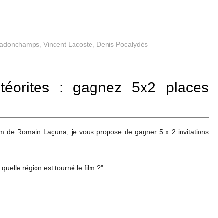
eladonchamps
,
Vincent Lacoste
,
Denis Podalydès
éorites : gagnez 5x2 places
 film de Romain Laguna, je vous propose de gagner 5
x 2 invitations
quelle région est tourné le film ?"