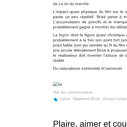
de
La loi du marché
.
L'impact quasi physique du film sur le
partie un peu répétitif. Brizé peine à t
L'accumulation de poncifs et le manque 
probablement gagné à montrer les débats 
La façon dont la figure quasi christique
probablement à la fois son point fort (
point faible (son jeu semble au fil du fi
pris accule littéralement Brizé à propose
le réalisateur doit inventer l'astuce d
réalité.
Du naturalisme extrémiste et sensoriel.
Voir les commentaires
J'aime
,
Stéphane Brizé
,
Vincent Lind
Plaire, aimer et cour