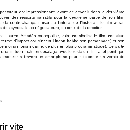
 spectateur est impressionnant, avant de devenir dans la deuxième
rouver des ressorts narratifs pour la deuxième partie de son film.
de contrechamps nuisent à l'intérêt de l'histoire : le film aurait
des syndicalistes négociateurs, ou ceux de la direction.
 de Laurent Amadéo monopolise, voire cannibalise le film, constitue
en terme d'impact car Vincent Lindon habite son personnage) et son
lm de moins moins incarné, de plus en plus programmatique). Ce parti-
r une fin too much, en décalage avec le reste du film, à tel point que
e la montrer à travers un smartphone pour lui donner un vernis de
on
ir vite