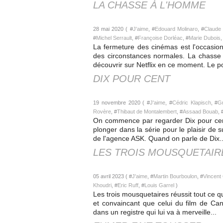
LA CHASSE À L'HOMME
28 mai 2020 ( #
J'aime
, #
Edouard Molinaro
, #
Claude
#
Michel Serrault
, #
Françoise Dorléac
, #
Marie Dubois
,
La fermeture des cinémas est l'occasion 
des circonstances normales. La chasse 
découvrir sur Netflix en ce moment. Le poi
DIX POUR CENT
19 novembre 2020 ( #
J'aime
, #
Cédric Klapisch
, #
Gr
Rovère
, #
Thibaut de Montalembert
, #
Assaad Bouab
, 
On commence par regarder Dix pour cent 
plonger dans la série pour le plaisir de
de l'agence ASK. Quand on parle de Dix..
LES TROIS MOUSQUETAIRE
05 avril 2023 ( #
J'aime
, #
Martin Bourboulon
, #
Vincent
Khoudri
, #
Eric Ruff
, #
Louis Garrel
)
Les trois mousquetaires réussit tout ce qu
et convaincant que celui du film de Can
dans un registre qui lui va à merveille...