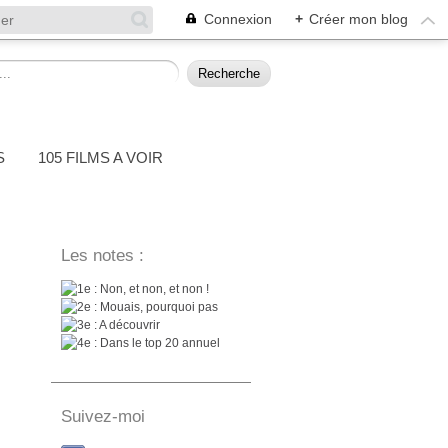
Connexion
+
Créer mon blog
S
105 FILMS A VOIR
Les notes :
: Non, et non, et non !
: Mouais, pourquoi pas
: A découvrir
: Dans le top 20 annuel
Suivez-moi