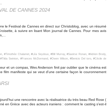
..
VAL DE CANNES 2024
re le Festival de Cannes en direct sur Christoblog, avec un résumé
Croisette, à suivre en lisant Mon journal de Cannes. Pour mes avis
,...
on
, #
Timothée Chalamet
, #
Léa Seydoux
, #
Bill Murray
, #
Saoirse Ronan
, #
Adrien Brody
,
 #
Tilda Swinton
, #
Frances McDormand
, #
Owen Wilson
, #
Benicio Del toro
, #
Cécile de
rteur et un compas, Wes Anderson finit par oublier que le cinéma est
ce film manifeste qui se veut d'une certaine façon le couronnement
ARSI
rd'hui une rencontre avec la réalisatrice du très beau Red Rose (
rné en Grèce avec des acteurs iraniens : comment le casting s'est-il