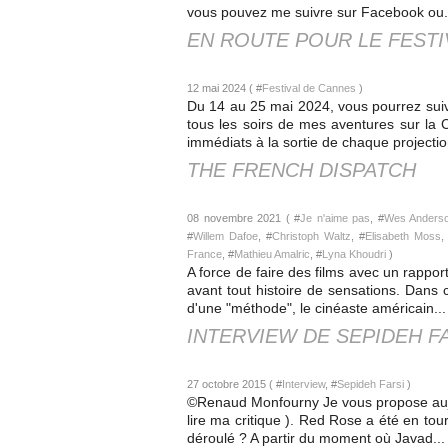
vous pouvez me suivre sur Facebook ou.
EN ROUTE POUR LE FESTI
12 mai 2024 ( #
Festival de Cannes
)
Du 14 au 25 mai 2024, vous pourrez suiv
tous les soirs de mes aventures sur la 
immédiats à la sortie de chaque projection
THE FRENCH DISPATCH
08 novembre 2021 ( #
Je n'aime pas
, #
Wes Anders
#
Willem Dafoe
, #
Christoph Waltz
, #
Elisabeth Moss
,
France
, #
Mathieu Amalric
, #
Lyna Khoudri
)
A force de faire des films avec un rappo
avant tout histoire de sensations. Dans 
d'une "méthode", le cinéaste américain...
INTERVIEW DE SEPIDEH F
27 octobre 2015 ( #
Interview
, #
Sepideh Farsi
)
©Renaud Monfourny Je vous propose aujou
lire ma critique ). Red Rose a été en tou
déroulé ? A partir du moment où Javad...