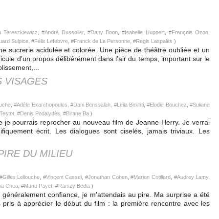
a Tereszkiewicz
, #
André Dussolier
, #
Dany Boon
, #
Isabelle Huppert
, #
François Ozon
,
uard Sulpice
, #
Félix Lefebvre
, #
Franck de La Personne
, #
Régis Laspalès
)
 sucrerie acidulée et colorée. Une pièce de théâtre oubliée et un
icule d'un propos délibérément dans l'air du temps, important sur le
lissement,...
S VISAGES
ouche
, #
Adèle Exarchopoulos
, #
Dani Benssalah
, #
Leila Bekhti
, #
Elodie Bouchez
, #
Suliane
Testot
, #
Denis Podalydès
, #
Birane Ba
)
e je pourrais reprocher au nouveau film de Jeanne Herry. Je verrai
fiquement écrit. Les dialogues sont ciselés, jamais triviaux. Les
PIRE DU MILIEU
 #
Gilles Lellouche
, #
Vincent Cassel
, #
Jonathan Cohen
, #
Marion Cotillard
, #
Audrey Lamy
,
na Chea
, #
Manu Payet
, #
Ramzy Bedia
)
 généralement confiance, je m'attendais au pire. Ma surprise a été
 pris à apprécier le début du film : la première rencontre avec les