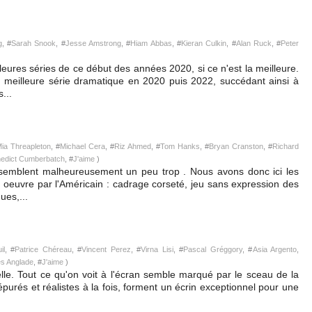
g
, #
Sarah Snook
, #
Jesse Amstrong
, #
Hiam Abbas
, #
Kieran Culkin
, #
Alan Ruck
, #
Peter
leures séries de ce début des années 2020, si ce n'est la meilleure.
e meilleure série dramatique en 2020 puis 2022, succédant ainsi à
...
ia Threapleton
, #
Michael Cera
, #
Riz Ahmed
, #
Tom Hanks
, #
Bryan Cranston
, #
Richard
edict Cumberbatch
, #
J'aime
)
semblent malheureusement un peu trop . Nous avons donc ici les
 oeuvre par l'Américain : cadrage corseté, jeu sans expression des
ues,...
il
, #
Patrice Chéreau
, #
Vincent Perez
, #
Virna Lisi
, #
Pascal Gréggory
, #
Asia Argento
,
s Anglade
, #
J'aime
)
lle. Tout ce qu'on voit à l'écran semble marqué par le sceau de la
 épurés et réalistes à la fois, forment un écrin exceptionnel pour une