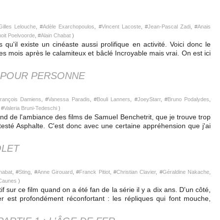
Gilles Lelouche
, #
Adèle Exarchopoulos
, #
Vincent Lacoste
, #
Jean-Pascal Zadi
, #
Anais
oit Poelvoorde
, #
Alain Chabat
)
'il existe un cinéaste aussi prolifique en activité. Voici donc le
 mois après le calamiteux et bâclé Incroyable mais vrai. On est ici
 POUR PERSONNE
rançois Damiens
, #
Vanessa Paradis
, #
Bouli Lanners
, #
JoeyStarr
, #
Bruno Podalydes
,
 #
Valeria Bruni-Tedeschi
)
and de l'ambiance des films de Samuel Benchetrit, que je trouve trop
 détesté Asphalte. C'est donc avec une certaine appréhension que j'ai
OLET
habat
, #
Sting
, #
Anne Girouard
, #
Franck Pitiot
, #
Christian Clavier
, #
Géraldine Nakache
,
 Caunes
)
if sur ce film quand on a été fan de la série il y a dix ans. D'un côté,
tier est profondément réconfortant : les répliques qui font mouche,