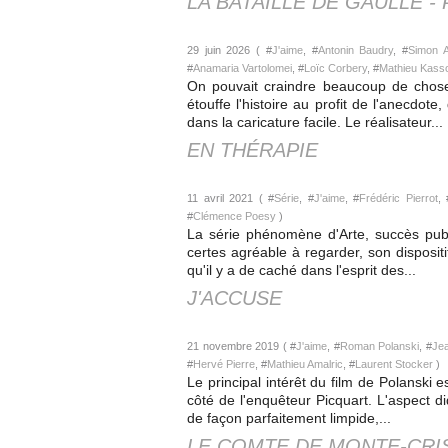
LA BATAILLE DE GAULLE - 
29 juin 2026 ( #
J'aime
, #
Antonin Baudry
, #
Simon A
#
Anamaria Vartolomei
, #
Loïc Corbery
, #
Mathieu Kasso
On pouvait craindre beaucoup de choses
étouffe l'histoire au profit de l'anecdote,
dans la caricature facile. Le réalisateur...
EN THÉRAPIE
11 avril 2021 ( #
Série
, #
J'aime
, #
Frédéric Pierrot
, 
#
Clémence Poesy
)
La série phénomène d'Arte, succès publi
certes agréable à regarder, son dispositi
qu'il y a de caché dans l'esprit des...
J'ACCUSE
21 novembre 2019 ( #
J'aime
, #
Roman Polanski
, #
Jea
#
Hervé Pierre
, #
Mathieu Amalric
, #
Laurent Stocker
)
Le principal intérêt du film de Polanski 
côté de l'enquêteur Picquart. L'aspect di
de façon parfaitement limpide,...
LE COMTE DE MONTE-CRI