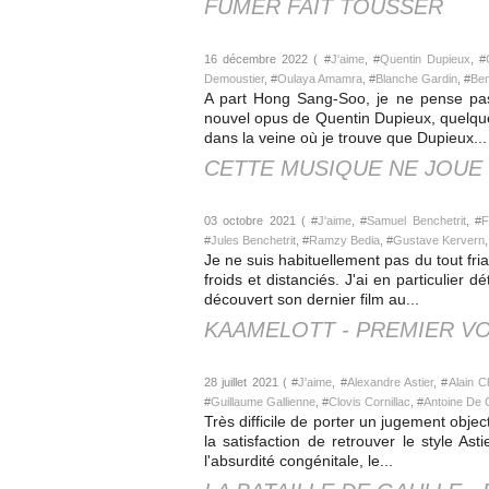
FUMER FAIT TOUSSER
16 décembre 2022 ( #
J'aime
, #
Quentin Dupieux
, #
Demoustier
, #
Oulaya Amamra
, #
Blanche Gardin
, #
Ben
A part Hong Sang-Soo, je ne pense pas qu
nouvel opus de Quentin Dupieux, quelques
dans la veine où je trouve que Dupieux...
CETTE MUSIQUE NE JOUE
03 octobre 2021 ( #
J'aime
, #
Samuel Benchetrit
, #
F
#
Jules Benchetrit
, #
Ramzy Bedia
, #
Gustave Kervern
,
Je ne suis habituellement pas du tout fri
froids et distanciés. J'ai en particulier
découvert son dernier film au...
KAAMELOTT - PREMIER V
28 juillet 2021 ( #
J'aime
, #
Alexandre Astier
, #
Alain C
#
Guillaume Gallienne
, #
Clovis Cornillac
, #
Antoine De
Très difficile de porter un jugement object
la satisfaction de retrouver le style As
l'absurdité congénitale, le...