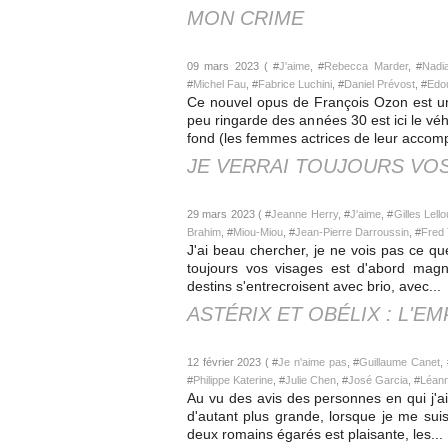
MON CRIME
09 mars 2023 ( #
J'aime
, #
Rebecca Marder
, #
Nadi
#
Michel Fau
, #
Fabrice Luchini
, #
Daniel Prévost
, #
Edo
Ce nouvel opus de François Ozon est une
peu ringarde des années 30 est ici le véh
fond (les femmes actrices de leur accomp
JE VERRAI TOUJOURS VO
29 mars 2023 ( #
Jeanne Herry
, #
J'aime
, #
Gilles Lell
Brahim
, #
Miou-Miou
, #
Jean-Pierre Darroussin
, #
Fred 
J'ai beau chercher, je ne vois pas ce qu
toujours vos visages est d'abord magni
destins s'entrecroisent avec brio, avec...
ASTÉRIX ET OBÉLIX : L'EM
12 février 2023 ( #
Je n'aime pas
, #
Guillaume Canet
,
#
Philippe Katerine
, #
Julie Chen
, #
José Garcia
, #
Léan
Au vu des avis des personnes en qui j'ai
d'autant plus grande, lorsque je me suis
deux romains égarés est plaisante, les...