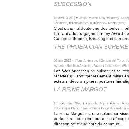
SUCCESSION
17 avril 2021 ( #
Séries
, #
Brian Cox
, #
Jeremy Stron
Friedman
, #
Nicholas Braun
, #
Matthew Macfadyen
)
C'est sans nul doute une des toutes meil
Elle a d'ailleurs gagné l'Emmy Award d
Games of thrones, Breaking bad et autres
THE PHOENICIAN SCHEME
06 juin 2025 ( #
Wes Anderson
, #
Benicio del Toro
, #
M
Ayoade
, #
Mathieu Amalric
, #
Scarlett Johansson
, #
Ben
Les Wes Anderson se suivent et se res
recettes qui sont généralement mises en
acteurs, décors stylisés, postures hiératiq
LA REINE MARGOT
11 novembre 2020 ( #
Isabelle Adjani
, #
Daniel Auteu
#
Dominique Blanc
, #
Jean-Claude Brialy
, #
Jean-Hugue
La reine Margot est une splendeur visue
perfection. Les extérieurs et les décors,
direction artistique hors du commun...