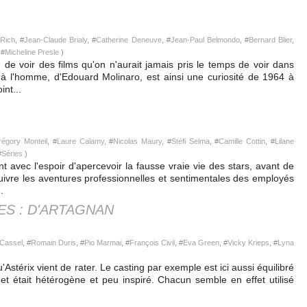
 Rich
, #
Jean-Claude Brialy
, #
Catherine Deneuve
, #
Jean-Paul Belmondo
, #
Bernard Blier
,
 #
Micheline Presle
)
de voir des films qu'on n'aurait jamais pris le temps de voir dans
à l'homme, d'Edouard Molinaro, est ainsi une curiosité de 1964 à
nt...
égory Monteil
, #
Laure Calamy
, #
Nicolas Maury
, #
Stéfi Selma
, #
Camille Cottin
, #
Lilane
#
Séries
)
avec l'espoir d'apercevoir la fausse vraie vie des stars, avant de
 suivre les aventures professionnelles et sentimentales des employés
.
S : D'ARTAGNAN
 Cassel
, #
Romain Duris
, #
Pio Marmai
, #
François Civil
, #
Eva Green
, #
Vicky Krieps
, #
Lyna
'Astérix vient de rater. Le casting par exemple est ici aussi équilibré
et était hétérogène et peu inspiré. Chacun semble en effet utilisé