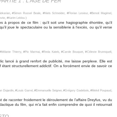
PARTIE 1 : L'ÂGE DE FER
bkarian
, #
Simon Russel Beale
, #
Niels Schneider
, #
Florian Lesieur
, #
Benoit Magimel
,
vitz
, #
Karim Leklou
)
 à propos de ce film : qu'il soit une hagiographie éhontée, qu'il
 qu'il joue le spectaculaire ou la sensiblerie à l'excès, ou qu'il verse
#
Mélanie Thierry
, #
Pio Marmai
, #
Reda Kateb
, #
Carole Bouquet
, #
Céleste Brunnquell
,
c lancé à grand renfort de publicité, me laisse perplexe. Elle est
f étant structurellement addictif. On a forcément envie de savoir ce
n Dujardin
, #
Louis Garrel
, #
Emmanuelle Seigner
, #
Grégory Gadebois
, #
Melvil Poupaud
,
est de raconter froidement le déroulement de l'affaire Dreyfus, vu du
dactique du film, qui m'a fait enfin comprendre de quoi il retournait
STO