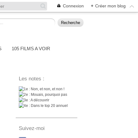
Connexion
+
Créer mon blog
S
105 FILMS A VOIR
Les notes :
: Non, et non, et non !
: Mouais, pourquoi pas
: A découvrir
: Dans le top 20 annuel
Suivez-moi