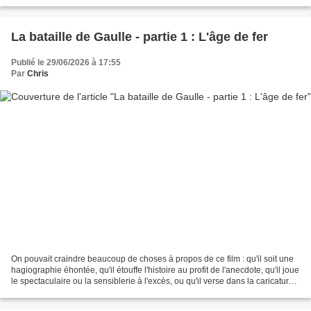
d'un concert du colon,...
La bataille de Gaulle - partie 1 : L'âge de fer
Publié le 29/06/2026 à 17:55
Par
Chris
On pouvait craindre beaucoup de choses à propos de ce film : qu'il soit une
hagiographie éhontée, qu'il étouffe l'histoire au profit de l'anecdote, qu'il joue
le spectaculaire ou la sensiblerie à l'excès, ou qu'il verse dans la caricature
facile. Le réalisateur...