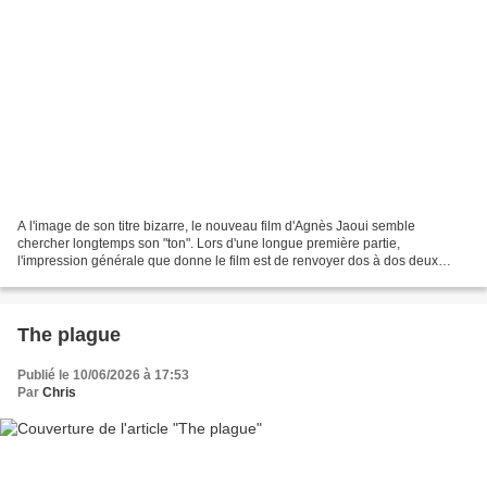
A l'image de son titre bizarre, le nouveau film d'Agnès Jaoui semble
chercher longtemps son "ton". Lors d'une longue première partie,
l'impression générale que donne le film est de renvoyer dos à dos deux
groupes irréconciliables. D'un côté les boomers...
The plague
Publié le 10/06/2026 à 17:53
Par
Chris