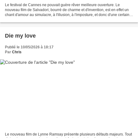
Le festival de Cannes ne pouvait guère rêver meilleure ouverture. Le
nouveau film de Salvadori, bourré de charme et d'invention, est en effet un
chant d'amour au simulacre, à l'illusion, à l'imposture, et donc d'une certaine
façon, au cinéma. L'action...
Die my love
Publié le 10/05/2026 à 18:17
Par
Chris
Le nouveau film de Lynne Ramsay présente plusieurs défauts majeurs. Tout