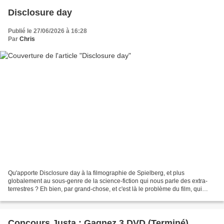
Disclosure day
Publié le 27/06/2026 à 16:28
Par
Chris
Qu'apporte Disclosure day à la filmographie de Spielberg, et plus
globalement au sous-genre de la science-fiction qui nous parle des extra-
terrestres ? Eh bien, par grand-chose, et c'est là le problème du film, qui
paraît par bien des aspects terriblement...
Concours Justa : Gagnez 3 DVD (Terminé)