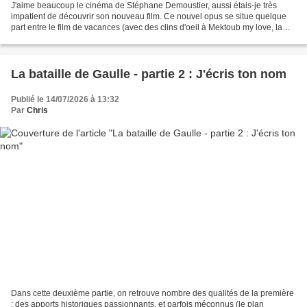
J'aime beaucoup le cinéma de Stéphane Demoustier, aussi étais-je très
impatient de découvrir son nouveau film. Ce nouvel opus se situe quelque
part entre le film de vacances (avec des clins d'oeil à Mektoub my love, la
sensualité en moins) et le thriller...
La bataille de Gaulle - partie 2 : J'écris ton nom
Publié le 14/07/2026 à 13:32
Par
Chris
Dans cette deuxième partie, on retrouve nombre des qualités de la première
: des apports historiques passionnants, et parfois méconnus (le plan