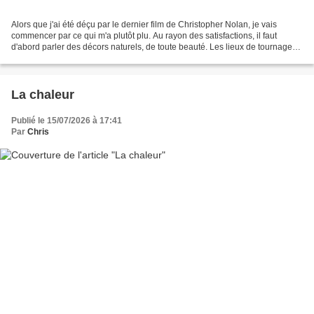
Alors que j'ai été déçu par le dernier film de Christopher Nolan, je vais
commencer par ce qui m'a plutôt plu. Au rayon des satisfactions, il faut
d'abord parler des décors naturels, de toute beauté. Les lieux de tournage
(Sicile, Grèce, Maroc, Islande,...
La chaleur
Publié le 15/07/2026 à 17:41
Par
Chris