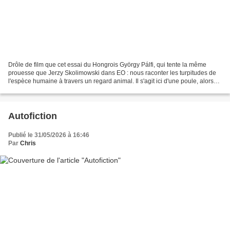
Drôle de film que cet essai du Hongrois György Pálfi, qui tente la même
prouesse que Jerzy Skolimowski dans EO : nous raconter les turpitudes de
l'espèce humaine à travers un regard animal. Il s'agit ici d'une poule, alors
que le Polonais donnait le premier...
Autofiction
Publié le 31/05/2026 à 16:46
Par
Chris