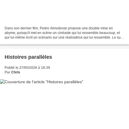
Dans son dernier film, Pedro Almodovar propose une double mise en
abyme, puisqu'il met en scène un cinéaste qui lui ressemble beaucoup, et
qui lui-même écrit un scénario sur une réalisatrice qui lui ressemble. Le sujet
principal du film, c'est la faculté...
Histoires parallèles
Publié le 27/05/2026 à 18:39
Par
Chris