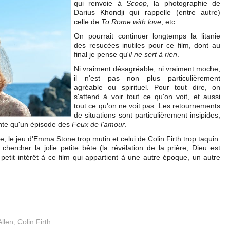
qui renvoie à
Scoop
, la photographie de
Darius Khondji qui rappelle (entre autre)
celle de
To Rome with love
, etc.
On pourrait continuer longtemps la litanie
des resucées inutiles pour ce film, dont au
final je pense qu'
il ne sert à rien
.
Ni vraiment désagréable, ni vraiment moche,
il n'est pas non plus particulièrement
agréable ou spirituel. Pour tout dire, on
s'attend à voir tout ce qu'on voit, et aussi
tout ce qu'on ne voit pas. Les retournements
de situations sont particulièrement insipides,
itante qu'un épisode des
Feux de l'amour
.
e, le jeu d'Emma Stone trop mutin et celui de Colin Firth trop taquin.
chercher la jolie petite bête (la révélation de la prière, Dieu est
 petit intérêt à ce film qui appartient à une autre époque, un autre
llen
,
Colin Firth