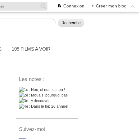
Connexion
+
Créer mon blog
S
105 FILMS A VOIR
Les notes :
: Non, et non, et non !
: Mouais, pourquoi pas
: A découvrir
: Dans le top 20 annuel
Suivez-moi