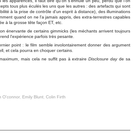
u les apparences, il faut dire qu'on s'ennuie un peu, perdu que l'on
pts tous plus éculés les uns que les autres : des artefacts qui sont
bilité à la prise de contrôle d'un esprit à distance), des illuminations
mment quand on ne l'a jamais appris, des extra-terrestres capables
 à la grosse tête façon ET, etc.
tition énervante de certains gimmicks (les méchants arrivent toujours
rend l'expérience parfois très pesante.
rnier point : le film semble involontairement donner des argument
l, et cela pourra en choquer certains.
 maximum, mais cela ne suffit pas à extraire
Disclosure day
de sa
h O'connor
,
Emily Blunt
,
Colin Firth