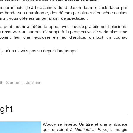
on par minute (le JB de James Bond, Jason Bourne, Jack Bauer par
ne bande-son entraînante, des décors parfaits et des scènes cultes
ants : vous obtenez un pur plaisir de spectateur.
os peut mourir au débotté après avoir trucidé gratuitement plusieurs
 recouvrer un surcroit d'énergie à la perspective de sodomiser une
oient leur chef exploser en feu d'artifice, on boit un cognac
e je n'en n'avais pas vu depuis longtemps !
rth
,
Samuel L. Jackson
ight
Woody se répète. Un titre et une ambiance
qui renvoient à
Midnight in Paris
, la magie