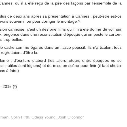
 Cannes, où il a été reçu de la pire des façons par l'ensemble de la
rte plus de deux ans après sa présentation à Cannes : peut-être est-ce
auvais souvenir, ou pour corriger le montage ?
ion cannoise, c'est un des pire films qu'il m'a été donné de voir sur
eux, engoncé dans une reconstitution d'époque qui empeste le carton-
s trop belles.
 le cadre comme égarés dans un fiasco poussif. Ils n'articulent tous
egrettaient d'être là.
blème : d'écriture d'abord (les allers-retours entre époques ne se
ns inutiles sont légions) et de mise en scène pour finir (il faut choisir
as à faire).
- 2015 (*)
olman
,
Colin Firth
,
Odess Young
,
Josh O'connor