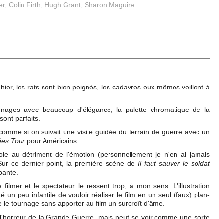
er
,
Colin Firth
,
Hugh Grant
,
Sharon Maguire
hier, les rats sont bien peignés, les cadavres eux-mêmes veillent à
nnages avec beaucoup d'élégance, la palette chromatique de la
sont parfaits.
comme si on suivait une visite guidée du terrain de guerre avec un
ées Tour
pour Américains.
loie au détriment de l'émotion (personnellement je n'en ai jamais
Sur ce dernier point, la première scène de
Il faut sauver le soldat
ppante.
ilmer et le spectateur le ressent trop, à mon sens. L'illustration
té un peu infantile de vouloir réaliser le film en un seul (faux) plan-
 le tournage sans apporter au film un surcroît d'âme.
'horreur de la Grande Guerre, mais peut se voir comme une sorte