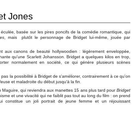
et Jones
 éculée, basée sur les pires poncifs de la comédie romantique, qui
es
, mais plutôt le personnage de Bridget lui-même, jouée par
nt aux canons de beauté hollywoodien : légèrement enveloppée,
hante qu'une Scarlett Johansson. Bridget a quelques kilos en trop,
orter normalement en société, ce qui génère plusieurs scènes
e pas la possibilité à Bridget de s'améliorer, contrairement à ce qu'on
feuse et maladroite du début jusqu'à la fin.
on Maguire, qui reviendra aux manettes 15 ans plus tard pour
Bridget
sme et une vivacité qui ne faiblit pas tout au long du film : on prend
i constitue un joli portrait de jeune femme et un réjouissant