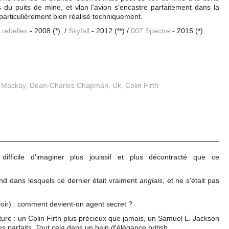
 du puits de mine, et vlan l'avion s'encastre parfaitement dans la
 particulièrement bien réalisé techniquement.
 rebelles
- 2008 (*) /
Skyfall
- 2012 (**) /
007 Spectre
- 2015 (*)
 Mackay
,
Dean-Charles Chapman
,
Uk
,
Colin Firth
ifficile d'imaginer plus jouissif et plus décontracté que ce
d dans lesquels ce dernier était vraiment
anglais
, et ne s'était pas
roir) : comment devient-on agent secret ?
ture : un Colin Firth plus précieux que jamais, un Samuel L. Jackson
 parfaits. Tout cela dans un bain d'élégance british.