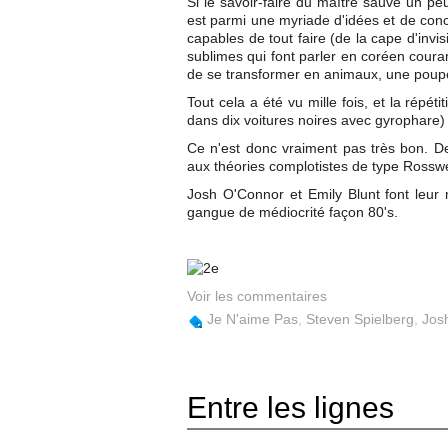
Si le savoir-faire du maître sauve un pe
est parmi une myriade d'idées et de conce
capables de tout faire (de la cape d'invisi
sublimes qui font parler en coréen coura
de se transformer en animaux, une poupée
Tout cela a été vu mille fois, et la répé
dans dix voitures noires avec gyrophare) 
Ce n'est donc vraiment pas très bon. De
aux théories complotistes de type Rosswel
Josh O'Connor et Emily Blunt font leur
gangue de médiocrité façon 80's.
Voir les commentaires
Je N'aime Pas
,
Steven Spielberg
,
Jos
Entre les lignes