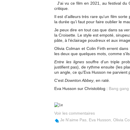
J'ai vu ce film en 2021, au festival du
critique.
Il est d'ailleurs très rare qu'un film so
la durée qu'i faut pour faire oublier le m
Je peux dire en tout cas que dans sa vers
la Croisette. Le style est empoté, sirup
pâte, à l'éclairage poudreux et aux image
Olivia Colman et Colin Firth errent dans
les deux que quelques mots, comme s'ils r
Entre les lignes
souffre d'un triple pro
justifient pas), de rythme ensuite (les pla
un angle, ce qu'Eva Husson ne parvient p
C'est
Downton Abbey
, en raté.
Eva Husson sur Christoblog :
Bang gang
Voir les commentaires
Je N'aime Pas
,
Eva Husson
,
Olivia C