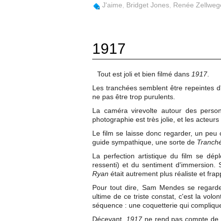
J'aime
,
Bridget Jones
,
Renée Zellweg
1917
Tout est joli et bien filmé dans
1917
.
Les tranchées semblent être repeintes d'
ne pas être trop purulents.
La caméra virevolte autour des perso
photographie est très jolie, et les acteurs 
Le film se laisse donc regarder, un peu 
guide sympathique, une sorte de
Tranch
La perfection artistique du film se dép
ressenti) et du sentiment d'immersion. 
Ryan
était autrement plus réaliste et fra
Pour tout dire, Sam Mendes se regarde f
ultime de ce triste constat, c'est la volon
séquence : une coquetterie qui complique
Décevant,
1917
ne rend pas compte de l