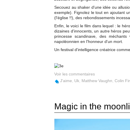
Secouez au shaker d'une idée ou allusi
exemple). Fignolez le tout en ajoutant u
(l'église !!), des rebondissements incess
Enfin, le voici le film dans lequel :
le hér
dizaines d'innocents,
un autre héros peut
princesse scandinave, des méchants v
napoléonnien en l'honneur d'un mort.
Un festival d'intelligence créatrice comm
Voir les commentaires
J'aime
,
Uk
,
Matthew Vaughn
,
Colin Fi
Magic in the moonl