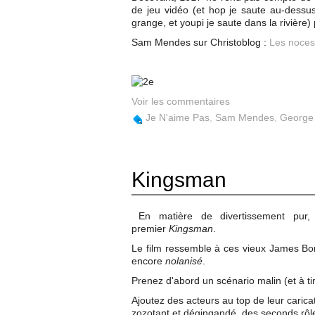
de jeu vidéo (et hop je saute au-dessus
grange, et youpi je saute dans la rivière)
Sam Mendes sur Christoblog :
Les noces
Voir les commentaires
Je N'aime Pas
,
Sam Mendes
,
George
Kingsman
En matière de divertissement pur, d
premier
Kingsman
.
Le film ressemble à ces vieux James Bon
encore
nolanisé
.
Prenez d'abord un scénario malin (et à ti
Ajoutez des acteurs au top de leur carica
zozotant et dégingandé, des seconds rôles