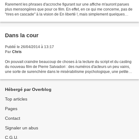
Rarement les phrases d'accroche figurant sur une affiche m'auront parues
plus mensongères que pour ce film. En effet, en ce qui me concerne, pas de
"rires en cascade" à la vision de En liberté !, mais simplement quelques
sourires intermittents et de grands...
Dans la cour
Publié le 26/04/2014 à 13:17
Par
Chris
On pouvait craindre beaucoup de choses à la lecture du script et du casting
du nouveau film de Pierre Salvadori : des numéros d'acteurs un peu vains,
une sorte de surenchère dans le misérabilisme psychologique, une petite
chose parisienne étriquée à la...
Hébergé par Overblog
Top articles
Pages
Contact
Signaler un abus
C.G.U.