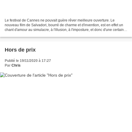
Le festival de Cannes ne pouvait guère rêver meilleure ouverture. Le
nouveau film de Salvadori, bourré de charme et d'invention, est en effet un
chant d'amour au simulacre, à l'illusion, à l'imposture, et donc d'une certaine
façon, au cinéma. L'action...
Hors de prix
Publié le 19/11/2020 à 17:27
Par
Chris