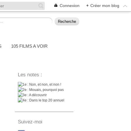
Connexion
+
Créer mon blog
S
105 FILMS A VOIR
Les notes :
: Non, et non, et non !
: Mouais, pourquoi pas
: A découvrir
: Dans le top 20 annuel
Suivez-moi