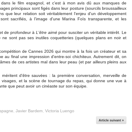
le dans le film espagnol, et c'est à mon avis dû aux manques de
es principaux sont figés dans leur posture (sourcils broussailleux
 que leur relation soit véritablement l'enjeu d'un développement
sont sacrifiés, à l'image d'une Marina Foïs transparente, et les
 et de profondeur à
L'être aimé
pour susciter un véritable intérêt. Le
e ne sont pas ses inutiles coquetteries (quelques plans en noir et
a compétition de Cannes 2026 qui montre à la fois un créateur et sa
ne au final une impression d'entre-soi chichiteux. Autrement dit, on
mes de ces artistes mal dans leur peau (et par ailleurs pleins aux
s méritent d'être sauvées : la première conversation, merveille de
visages, et la scène de tournage du repas, qui donne une vue à
ante que peut avoir un cinéaste sur son équipe.
spagne
,
Javier Bardem
,
Victoria Luengo
Article suivant »