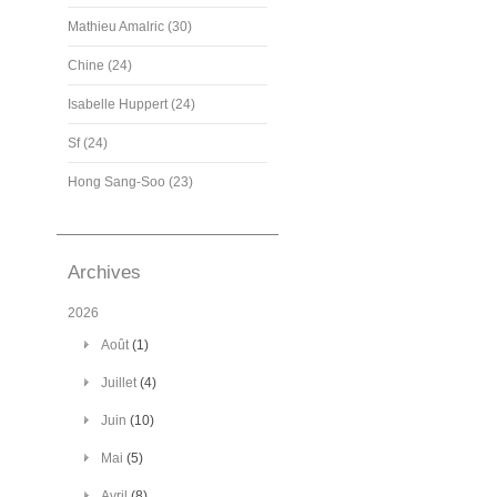
Mathieu Amalric (30)
Chine (24)
Isabelle Huppert (24)
Sf (24)
Hong Sang-Soo (23)
Archives
2026
Août
(1)
Juillet
(4)
Juin
(10)
Mai
(5)
Avril
(8)