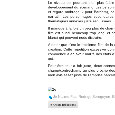
Le niveau est pourtant bien plus faib
développement du scénario. Les personnag
et regard ombrageux pour Bardem), sans
narratif. Les personnages secondaires 
thématiques annexes juste esquissées.
Il manque à la fois un peu plus de chair
film est aussi beaucoup trop long, et c
blanc) qui peuvent nous distraire.
A noter que c'est le troisième film de l
création. Cette répétition excessive don
commence à en avoir marre des états d'â
as).
Pour être tout à fait juste, deux scène
champ/contrechamp au plus proche des 
mon avis assez juste de l'emprise harcel
Je N'aime Pas
,
Rodrigo Sorogoyen
,
E
« Article précédent