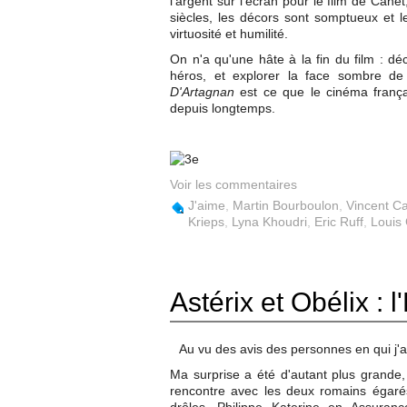
l'argent sur l'écran pour le film de Canet
siècles, les décors sont somptueux et 
virtuosité et humilité.
On n'a qu'une hâte à la fin du film : dé
héros, et explorer la face sombre de
D'Artagnan
est ce que le cinéma frança
depuis longtemps.
Voir les commentaires
J'aime
,
Martin Bourboulon
,
Vincent C
Krieps
,
Lyna Khoudri
,
Eric Ruff
,
Louis 
Astérix et Obélix : 
Au vu des avis des personnes en qui j'a
Ma surprise a été d'autant plus grande, 
rencontre avec les deux romains égarés