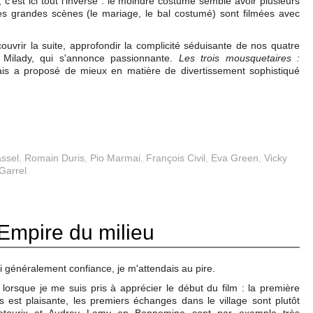
, c'est ici tout l'inverse : le moindre costume semble avoir plusieurs
les grandes scènes (le mariage, le bal costumé) sont filmées avec
couvrir la suite, approfondir la complicité séduisante de nos quatre
 Milady, qui s'annonce passionnante.
Les trois mousquetaires :
is a proposé de mieux en matière de divertissement sophistiqué
assel
,
Romain Duris
,
Pio Marmai
,
François Civil
,
Eva Green
,
Vicky
Garrel
l'Empire du milieu
i généralement confiance, je m'attendais au pire.
lorsque je me suis pris à apprécier le début du film : la première
 est plaisante, les premiers échanges dans le village sont plutôt