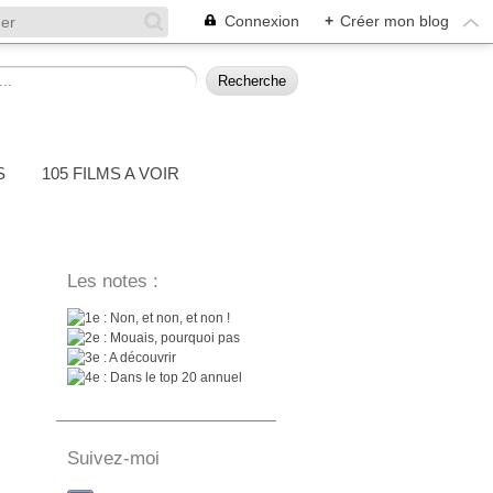
Connexion
+
Créer mon blog
S
105 FILMS A VOIR
Les notes :
: Non, et non, et non !
: Mouais, pourquoi pas
: A découvrir
: Dans le top 20 annuel
Suivez-moi