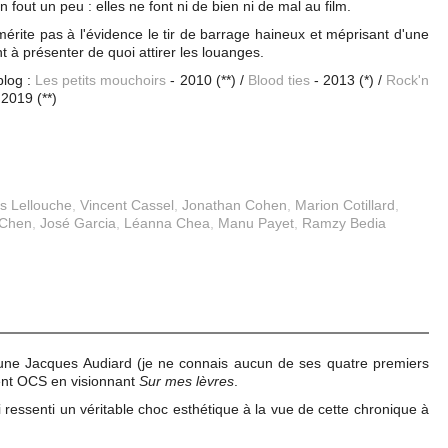
n fout un peu : elles ne font ni de bien ni de mal au film.
mérite pas à l'évidence le tir de barrage haineux et méprisant d'une
nt à présenter de quoi attirer les louanges.
blog :
Les petits mouchoirs
- 2010 (**) /
Blood ties
- 2013 (*) /
Rock'n
 2019 (**)
es Lellouche
,
Vincent Cassel
,
Jonathan Cohen
,
Marion Cotillard
,
 Chen
,
José Garcia
,
Léanna Chea
,
Manu Payet
,
Ramzy Bedia
eune Jacques Audiard (je ne connais aucun de ses quatre premiers
ment OCS en visionnant
Sur mes lèvres
.
ai ressenti un véritable choc esthétique à la vue de cette chronique à