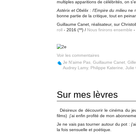
multiples apparitions de célébrités, on s'e
Astérix et Obélix : l'Empire du milieu
ne 
bonne partie de la critique, tout en peina
Guillaume Canet, réalisateur, sur Christo
roll
- 2016 (**) /
Nous finirons ensemble
-
Voir les commentaires
Je N'aime Pas
,
Guillaume Canet
,
Gill
Audrey Lamy
,
Philippe Katerine
,
Julie
Sur mes lèvres
Désireux de découvrir le cinéma du j
films) j'ai enfin profité de mon abonne
Je ne vais pas tourner autour du pot : j'
la fois sensuelle et poétique.