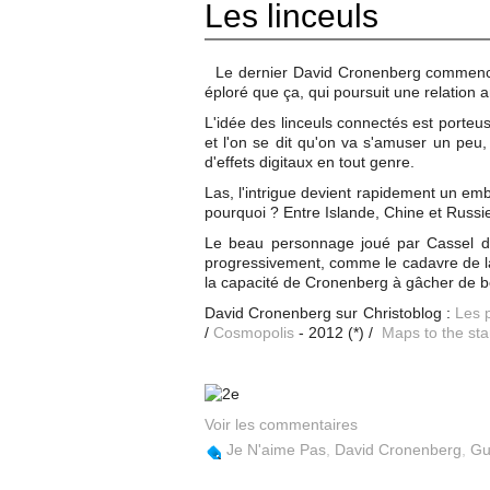
Les linceuls
Le dernier David Cronenberg commence 
éploré que ça, qui poursuit une relatio
L'idée des linceuls connectés est porte
et l'on se dit qu'on va s'amuser un peu
d'effets digitaux en tout genre.
Las, l'intrigue devient rapidement un embr
pourquoi ? Entre Islande, Chine et Russ
Le beau personnage joué par Cassel dev
progressivement, comme le cadavre de la
la capacité de Cronenberg à gâcher de b
David Cronenberg sur Christoblog :
Les 
/
Cosmopolis
- 2012 (*) /
Maps to the sta
Voir les commentaires
Je N'aime Pas
,
David Cronenberg
,
Gu