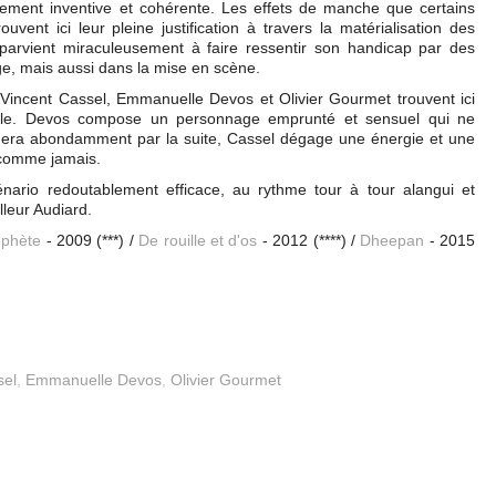
ement inventive et cohérente. Les effets de manche que certains
uvent ici leur pleine justification à travers la matérialisation des
 parvient miraculeusement à faire ressentir son handicap par des
ge, mais aussi dans la mise en scène.
m : Vincent Cassel, Emmanuelle Devos et Olivier Gourmet trouvent ici
r rôle. Devos compose un personnage emprunté et sensuel qui ne
ouera abondamment par la suite, Cassel dégage une énergie et une
 comme jamais.
énario redoutablement efficace, au rythme tour à tour alangui et
lleur Audiard.
ophète
- 2009 (***) /
De rouille et d'os
- 2012 (****) /
Dheepan
- 2015
sel
,
Emmanuelle Devos
,
Olivier Gourmet