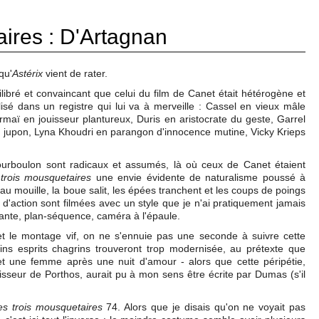
aires : D'Artagnan
qu'
Astérix
vient de rater.
ilibré et convaincant que celui du film de Canet était hétérogène et
isé dans un registre qui lui va à merveille : Cassel en vieux mâle
armaï en jouisseur plantureux, Duris en aristocrate du geste, Garrel
n jupon, Lyna Khoudri en parangon d'innocence mutine, Vicky Krieps
Bourboulon sont radicaux et assumés, là où ceux de Canet étaient
trois mousquetaires
une envie évidente de naturalisme poussé à
'eau mouille, la boue salit, les épées tranchent et les coups de poings
d'action sont filmées avec un style que je n'ai pratiquement jamais
tante, plan-séquence, caméra à l'épaule.
t le montage vif, on ne s'ennuie pas une seconde à suivre cette
s esprits chagrins trouveront trop modernisée, au prétexte que
t une femme après une nuit d'amour - alors que cette péripétie,
ouisseur de Porthos, aurait pu à mon sens être écrite par Dumas (s'il
es trois mousquetaires
74. Alors que je disais qu'on ne voyait pas