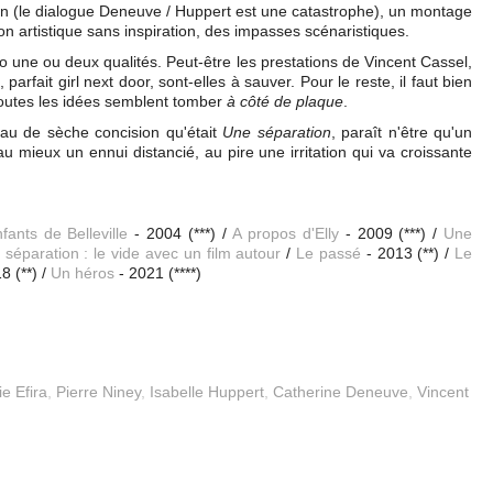
tion (le dialogue Deneuve / Huppert est une catastrophe), un montage
on artistique sans inspiration, des impasses scénaristiques.
o une ou deux qualités. Peut-être les prestations de Vincent Cassel,
 parfait girl next door, sont-elles à sauver. Pour le reste, il faut bien
 toutes les idées semblent tomber
à côté de plaque
.
oyau de sèche concision qu'était
Une séparation
, paraît n'être qu'un
au mieux un ennui distancié, au pire une irritation qui va croissante
fants de Belleville
- 2004 (***) /
A propos d'Elly
- 2009 (***) /
Une
séparation : le vide avec un film autour
/
Le passé
- 2013 (**) /
Le
8 (**) /
Un héros
- 2021 (****)
ie Efira
,
Pierre Niney
,
Isabelle Huppert
,
Catherine Deneuve
,
Vincent