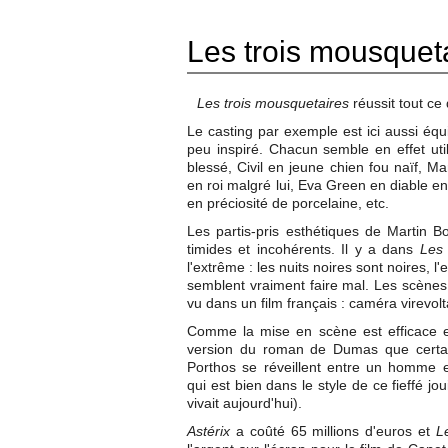
Les trois mousquet
Les trois mousquetaires
réussit tout ce 
Le casting par exemple est ici aussi équ
peu inspiré. Chacun semble en effet util
blessé, Civil en jeune chien fou naïf, M
en roi malgré lui, Eva Green en diable e
en préciosité de porcelaine, etc.
Les partis-pris esthétiques de Martin 
timides et incohérents. Il y a dans
Les 
l'extrême : les nuits noires sont noires, l
semblent vraiment faire mal. Les scènes 
vu dans un film français : caméra virevol
Comme la mise en scène est efficace e
version du roman de Dumas que certain
Porthos se réveillent entre un homme e
qui est bien dans le style de ce fieffé j
vivait aujourd'hui).
Astérix
a coûté 65 millions d'euros et
L