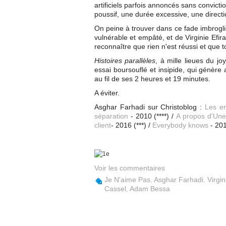
artificiels parfois annoncés sans convic
poussif, une durée excessive, une directi
On peine à trouver dans ce fade imbrogli
vulnérable et empâté, et de Virginie Efira,
reconnaître que rien n'est réussi et que
Histoires parallèles
, à mille lieues du j
essai boursouflé et insipide, qui génère 
au fil de ses 2 heures et 19 minutes.
A éviter.
Asghar Farhadi sur Christoblog :
Les en
séparation
- 2010 (****) /
A propos d'Une 
client
- 2016 (***) /
Everybody knows
- 201
Voir les commentaires
Je N'aime Pas
,
Asghar Farhadi
,
Virgin
Cassel
,
Adam Bessa