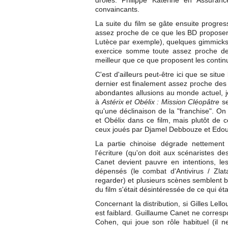
drôles. Philippe Katerine en Assura
convaincants.
La suite du film se gâte ensuite progre
assez proche de ce que les BD proposent
Lutèce par exemple), quelques gimmicks é
exercice somme toute assez proche de l
meilleur que ce que proposent les continua
C'est d'ailleurs peut-être ici que se situ
dernier est finalement assez proche des
abondantes allusions au monde actuel, j
à
Astérix et Obélix : Mission Cléopâtre
se
qu'une déclinaison de la "franchise". On
et Obélix dans ce film, mais plutôt de 
ceux joués par Djamel Debbouze et Edou
La partie chinoise dégrade nettement 
l'écriture (qu'on doit aux scénaristes d
Canet devient pauvre en intentions, le
dépensés (le combat d'Antivirus / Zlat
regarder) et plusieurs scènes semblent b
du film s'était désintéressée de ce qui éta
Concernant la distribution, si Gilles Lell
est faiblard. Guillaume Canet ne corresp
Cohen, qui joue son rôle habituel (il n