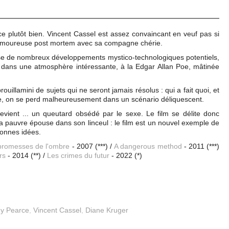
plutôt bien. Vincent Cassel est assez convaincant en veuf pas si
n amoureuse post mortem avec sa compagne chérie.
use de nombreux développements mystico-technologiques potentiels,
, dans une atmosphère intéressante, à la Edgar Allan Poe, mâtinée
ouillamini de sujets qui ne seront jamais résolus : qui a fait quoi, et
ie, on se perd malheureusement dans un scénario déliquescent.
ient ... un queutard obsédé par le sexe. Le film se délite donc
 pauvre épouse dans son linceul : le film est un nouvel exemple de
onnes idées.
promesses de l'ombre
- 2007 (***) /
A dangerous method
- 2011 (***)
rs
- 2014 (**) /
Les crimes du futur
- 2022 (*)
y Pearce
,
Vincent Cassel
,
Diane Kruger