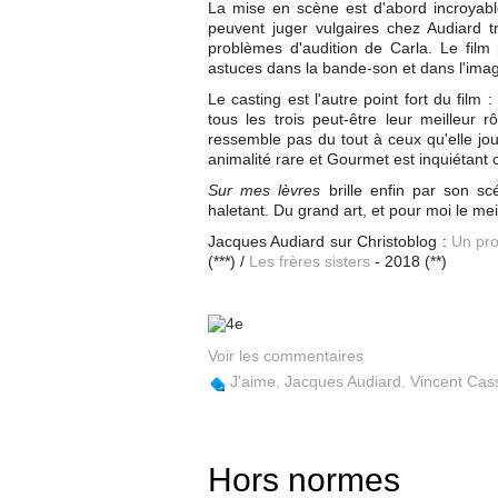
La mise en scène est d'abord incroyabl
peuvent juger vulgaires chez Audiard tro
problèmes d'audition de Carla. Le film
astuces dans la bande-son et dans l'ima
Le casting est l'autre point fort du fil
tous les trois peut-être leur meilleu
ressemble pas du tout à ceux qu'elle j
animalité rare et Gourmet est inquiétant
Sur mes lèvres
brille enfin par son sc
haletant. Du grand art, et pour moi le mei
Jacques Audiard sur Christoblog :
Un pr
(***) /
Les frères sisters
- 2018 (**)
Voir les commentaires
J'aime
,
Jacques Audiard
,
Vincent Cas
Hors normes