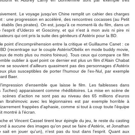
ncetourix et Audrey Lamy en Bonnemine sont par exemple très
ssivement. Le voyage jusqu'en Chine remplit un cahier des charges
 : une progression en accéléré, des rencontres cocasses (au Petit
tablis (les pirates). On est, jusqu'à ce moment-là du film, dans un
'esprit d'Uderzo et Goscinny, et qui n'est à mon avis ni pire ni
teurs qui ont pris la suite des géniteurs d'Astérix pour la BD.
e le point d'incompréhension entre la critique et Guillaume Canet : ce
 BD (recentrage sur le couple Astérix/Obélix en mode buddy movie,
eux de mots plus ou moins foireux). Tous ceux qui compare ce film
mble oublier à quel point ce dernier est plus un film d'Alain Chabat
 ne se souvient d'ailleurs quasiment pas des personnages d'Astérix
ceux plus susceptibles de porter l'humour de l'ex-Nul, par exemple
ard Baer.
l'impression d'ensemble que laisse le film. Les faiblesses dans
es
Tuches
) apparaissent comme rhédibitoires. La mise en scène de
s scènes d'action ne sont pas au niveau des 65 millions d'euros
an Ibrahimovic avec les légionnaires est par exemple horrible à
izarrement frappées d'aphasie, comme si tout à coup toute l'équipe
it montré à l'écran.
ouche et Vincent Cassel tirent leur épingle du jeu, le reste du casting
ond à aucune des images qu'on peut se faire d'Astérix, et Jonathan
e sait en jouer qu'un), n'est pas du tout dans l'esprit. Quant aux