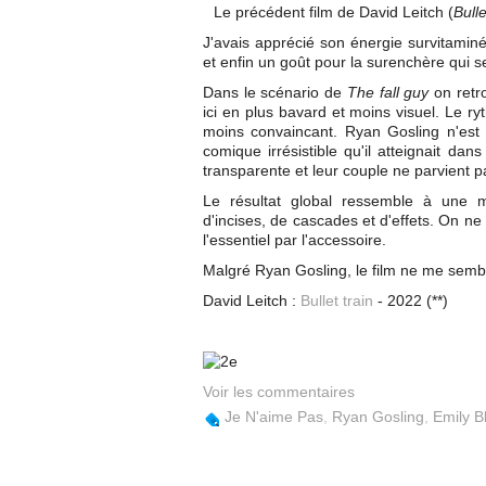
Le précédent film de David Leitch (
Bulle
J'avais apprécié son énergie survitaminée
et enfin un goût pour la surenchère qui se
Dans le scénario de
The fall guy
on retr
ici en plus bavard et moins visuel. Le r
moins convaincant. Ryan Gosling n'est 
comique irrésistible qu'il atteignait dan
transparente et leur couple ne parvient 
Le résultat global ressemble à une ma
d'incises, de cascades et d'effets. On ne 
l'essentiel par l'accessoire.
Malgré Ryan Gosling, le film ne me semb
David Leitch :
Bullet train
- 2022 (**)
Voir les commentaires
Je N'aime Pas
,
Ryan Gosling
,
Emily B