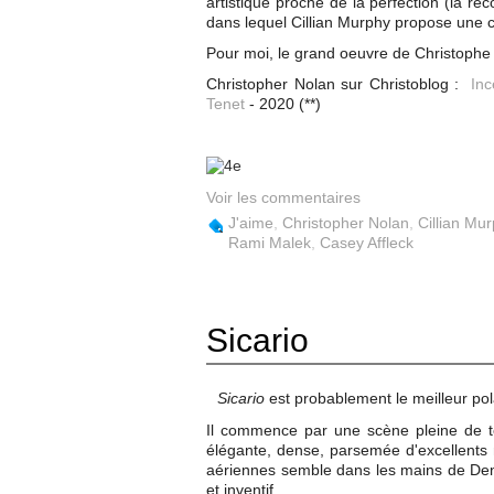
artistique proche de la perfection (la re
dans lequel Cillian Murphy propose une com
Pour moi, le grand oeuvre de Christophe
Christopher Nolan sur Christoblog :
Inc
Tenet
- 2020 (**)
Voir les commentaires
J'aime
,
Christopher Nolan
,
Cillian Mu
Rami Malek
,
Casey Affleck
Sicario
Sicario
est probablement le meilleur pol
Il commence par une scène pleine de tens
élégante, dense, parsemée d'excellent
aériennes semble dans les mains de Den
et inventif.