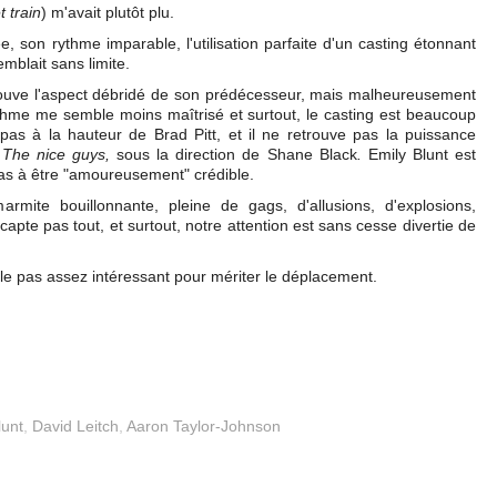
t train
) m'avait plutôt plu.
, son rythme imparable, l'utilisation parfaite d'un casting étonnant
mblait sans limite.
ouve l'aspect débridé de son prédécesseur, mais malheureusement
ythme me semble moins maîtrisé et surtout, le casting est beaucoup
pas à la hauteur de Brad Pitt, et il ne retrouve pas la puissance
s
The nice guys,
sous la direction de Shane Black
.
Emily Blunt est
pas à être "amoureusement" crédible.
rmite bouillonnante, pleine de gags, d'allusions, d'explosions,
capte pas tout, et surtout, notre attention est sans cesse divertie de
le pas assez intéressant pour mériter le déplacement.
lunt
,
David Leitch
,
Aaron Taylor-Johnson