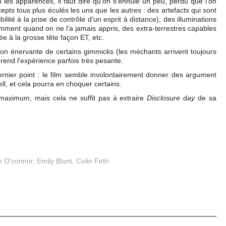
u les apparences, il faut dire qu'on s'ennuie un peu, perdu que l'on
pts tous plus éculés les uns que les autres : des artefacts qui sont
bilité à la prise de contrôle d'un esprit à distance), des illuminations
mment quand on ne l'a jamais appris, des extra-terrestres capables
 à la grosse tête façon ET, etc.
tition énervante de certains gimmicks (les méchants arrivent toujours
rend l'expérience parfois très pesante.
rnier point : le film semble involontairement donner des argument
l, et cela pourra en choquer certains.
 maximum, mais cela ne suffit pas à extraire
Disclosure day
de sa
h O'connor
,
Emily Blunt
,
Colin Firth