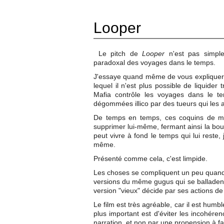
Looper
Le pitch de
Looper
n'est pas simple
paradoxal des voyages dans le temps.
J'essaye quand même de vous expliquer e
lequel il n'est plus possible de liquider
Mafia contrôle les voyages dans le te
dégommées illico par des tueurs qui les at
De temps en temps, ces coquins de mafi
supprimer lui-même, fermant ainsi la bou
peut vivre à fond le temps qui lui reste, 
même.
Présenté comme cela, c'est limpide.
Les choses se compliquent un peu quand l
versions du même gugus qui se balladent d
version "vieux" décide par ses actions de c
Le film est très agréable, car il est hum
plus important est d'éviter les incohéren
narration, et non par une propension à fa