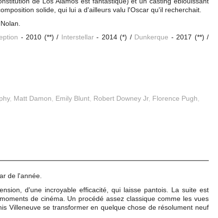
constitution de Los Alamos est fantastique) et un casting éblouissant
position solide, qui lui a d'ailleurs valu l'Oscar qu'il recherchait.
 Nolan.
eption
- 2010 (**) /
Interstellar
- 2014 (*) /
Dunkerque
- 2017 (**) /
rphy
,
Matt Damon
,
Emily Blunt
,
Robert Downey Jr
,
Florence Pugh
,
ar de l'année.
ion, d'une incroyable efficacité, qui laisse pantois. La suite est
s moments de cinéma. Un procédé assez classique comme les vues
is Villeneuve se transformer en quelque chose de résolument neuf