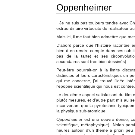
Oppenheimer
Je ne suis pas toujours tendre avec Chr
extraordinaire virtuosité de réalisateur 
Mais ici, il me faut bien admettre que m
D'abord parce que l'histoire racontée 
bien à en rendre compte dans ses subtili
pas de la tarte) et ses circonvoluti
secondaires sont très bien dessinés).
Peut-être pourrait-on à la limite disc
distinctes et leurs caractéristiques un pe
qui me concerne, j'ai trouvé l'idée in
l'épopée scientifique qui nous est contée.
Le deuxième aspect satisfaisant du film es
plutôt mesurés, et d'autre part mis au ser
inconvenant que la pyrotechnie typiqueme
la physique sub-atomique.
Oppenheimer
est une oeuvre dense, com
scientifique, métaphysique). Nolan parv
heures autour d'un thème a priori peu av