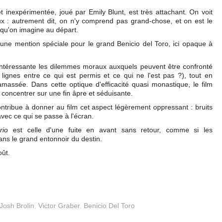
t inexpérimentée, joué par Emily Blunt, est très attachant. On voit
yeux : autrement dit, on n'y comprend pas grand-chose, et on est le
e qu'on imagine au départ.
 une mention spéciale pour le grand Benicio del Toro, ici opaque à
 intéressante les dilemmes moraux auxquels peuvent être confronté
es lignes entre ce qui est permis et ce qui ne l'est pas ?), tout en
massée. Dans cette optique d'efficacité quasi monastique, le film
se concentrer sur une fin âpre et séduisante.
 contribue à donner au film cet aspect légèrement oppressant : bruits
vec ce qui se passe à l'écran.
rio
est celle d'une fuite en avant sans retour, comme si les
ans le grand entonnoir du destin.
oût.
Josh Brolin
,
Victor Graber
,
Benicio Del Toro