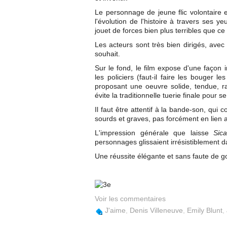
Le personnage de jeune flic volontaire e
l'évolution de l'histoire à travers ses 
jouet de forces bien plus terribles que c
Les acteurs sont très bien dirigés, avec
souhait.
Sur le fond, le film expose d'une façon
les policiers (faut-il faire les bouger l
proposant une oeuvre solide, tendue, ra
évite la traditionnelle tuerie finale pour 
Il faut être attentif à la bande-son, qui
sourds et graves, pas forcément en lien a
L'impression générale que laisse
Sica
personnages glissaient irrésistiblement d
Une réussite élégante et sans faute de g
Voir les commentaires
J'aime
,
Denis Villeneuve
,
Emily Blunt
,