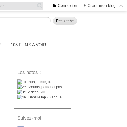
Connexion
+
Créer mon blog
S
105 FILMS A VOIR
Les notes :
: Non, et non, et non !
: Mouais, pourquoi pas
: A découvrir
: Dans le top 20 annuel
Suivez-moi