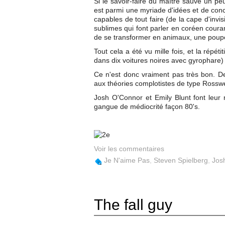
Si le savoir-faire du maître sauve un pe
est parmi une myriade d'idées et de conce
capables de tout faire (de la cape d'invisi
sublimes qui font parler en coréen coura
de se transformer en animaux, une poupée
Tout cela a été vu mille fois, et la répé
dans dix voitures noires avec gyrophare) 
Ce n'est donc vraiment pas très bon. De
aux théories complotistes de type Rosswel
Josh O'Connor et Emily Blunt font leur
gangue de médiocrité façon 80's.
Voir les commentaires
Je N'aime Pas
,
Steven Spielberg
,
Jos
The fall guy