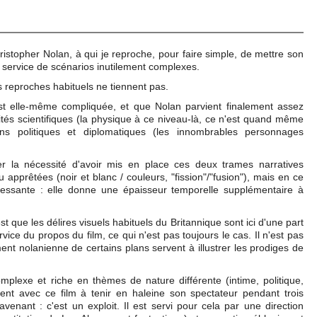
istopher Nolan, à qui je reproche, pour faire simple, de mettre son
au service de scénarios inutilement complexes.
es reproches habituels ne tiennent pas.
est elle-même compliquée, et que Nolan parvient finalement assez
tés scientifiques (la physique à ce niveau-là, ce n'est quand même
ons politiques et diplomatiques (les innombrables personnages
uter la nécessité d'avoir mis en place ces deux trames narratives
u apprêtées (noir et blanc / couleurs, "fission"/"fusion"), mais en ce
téressante : elle donne une épaisseur temporelle supplémentaire à
t que les délires visuels habituels du Britannique sont ici d'une part
vice du propos du film, ce qui n'est pas toujours le cas. Il n'est pas
nt nolanienne de certains plans servent à illustrer les prodiges de
plexe et riche en thèmes de nature différente (intime, politique,
ient avec ce film à tenir en haleine son spectateur pendant trois
enant : c'est un exploit. Il est servi pour cela par une direction