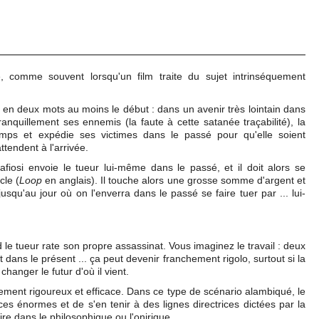
, comme souvent lorsqu'un film traite du sujet intrinséquement
n deux mots au moins le début : dans un avenir très lointain dans
 tranquillement ses ennemis (la faute à cette satanée traçabilité), la
mps et expédie ses victimes dans le passé pour qu'elle soient
tendent à l'arrivée.
osi envoie le tueur lui-même dans le passé, et il doit alors se
cle (
Loop
en anglais). Il touche alors une grosse somme d'argent et
jusqu'au jour où on l'enverra dans le passé se faire tuer par ... lui-
e tueur rate son propre assassinat. Vous imaginez le travail : deux
ans le présent ... ça peut devenir franchement rigolo, surtout si la
hanger le futur d'où il vient.
blement rigoureux et efficace. Dans ce type de scénario alambiqué, le
ces énormes et de s'en tenir à des lignes directrices dictées par la
ire dans le philosophique ou l'onirique.