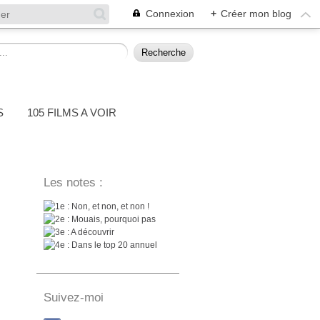
Connexion
+
Créer mon blog
S
105 FILMS A VOIR
Les notes :
: Non, et non, et non !
: Mouais, pourquoi pas
: A découvrir
: Dans le top 20 annuel
Suivez-moi