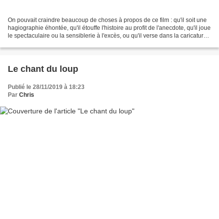
On pouvait craindre beaucoup de choses à propos de ce film : qu'il soit une
hagiographie éhontée, qu'il étouffe l'histoire au profit de l'anecdote, qu'il joue
le spectaculaire ou la sensiblerie à l'excès, ou qu'il verse dans la caricature
facile. Le réalisateur...
Le chant du loup
Publié le 28/11/2019 à 18:23
Par
Chris