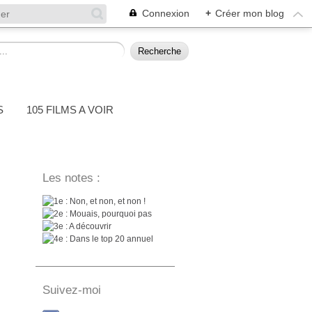
Connexion
+
Créer mon blog
S
105 FILMS A VOIR
Les notes :
: Non, et non, et non !
: Mouais, pourquoi pas
: A découvrir
: Dans le top 20 annuel
Suivez-moi