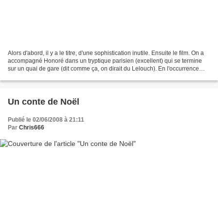
Alors d'abord, il y a le titre, d'une sophistication inutile. Ensuite le film. On a
accompagné Honoré dans un tryptique parisien (excellent) qui se termine
sur un quai de gare (dit comme ça, on dirait du Lelouch). En l'occurrence
celui de la gare Montparnasse,...
Un conte de Noël
Publié le 02/06/2008 à 21:11
Par
Chris666