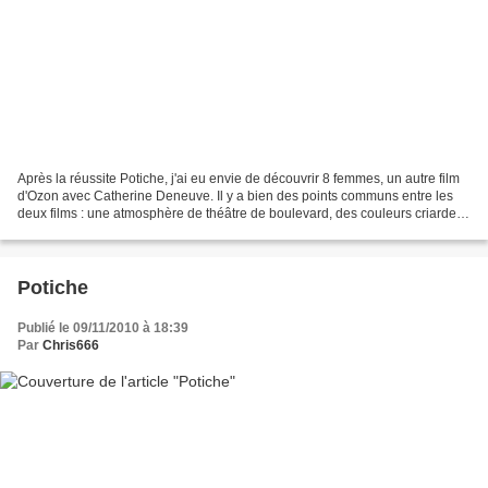
Après la réussite Potiche, j'ai eu envie de découvrir 8 femmes, un autre film
d'Ozon avec Catherine Deneuve. Il y a bien des points communs entre les
deux films : une atmosphère de théâtre de boulevard, des couleurs criardes,
des performances d'actrices....
Potiche
Publié le 09/11/2010 à 18:39
Par
Chris666