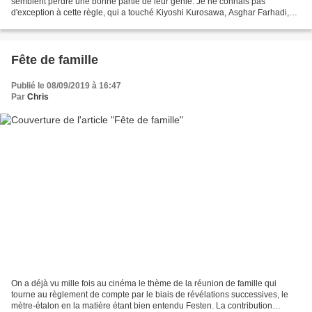
semblent perdre une bonne partie de leur génie. Je ne connais pas
d'exception à cette règle, qui a touché Kiyoshi Kurosawa, Asghar Farhadi,
Abbas Kiarostami et bien d'autres. Le...
Fête de famille
Publié le 08/09/2019 à 16:47
Par
Chris
On a déjà vu mille fois au cinéma le thème de la réunion de famille qui
tourne au règlement de compte par le biais de révélations successives, le
mètre-étalon en la matière étant bien entendu Festen. La contribution