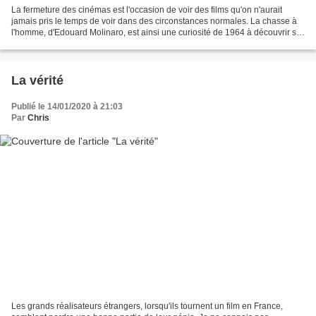
La fermeture des cinémas est l'occasion de voir des films qu'on n'aurait
jamais pris le temps de voir dans des circonstances normales. La chasse à
l'homme, d'Edouard Molinaro, est ainsi une curiosité de 1964 à découvrir sur
Netflix en ce moment. Le point...
La vérité
Publié le 14/01/2020 à 21:03
Par
Chris
Les grands réalisateurs étrangers, lorsqu'ils tournent un film en France,