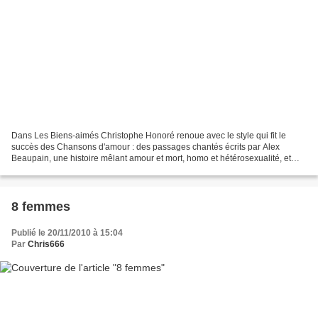
Dans Les Biens-aimés Christophe Honoré renoue avec le style qui fit le
succès des Chansons d'amour : des passages chantés écrits par Alex
Beaupain, une histoire mêlant amour et mort, homo et hétérosexualité, et
enfin une pléiade d'acteurs tout entiers...
8 femmes
Publié le 20/11/2010 à 15:04
Par
Chris666