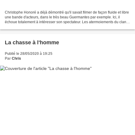
Christophe Honoré a déjà démontré qu'il savait filmer de façon fluide et libre
une bande d'acteurs, dans le très beau Guermantes par exemple. Ici, il
échoue totalement à intéresser son spectateur. Les atermoiements du clan
Deneuve sont non seulement peu...
La chasse à l'homme
Publié le 28/05/2020 à 19:25
Par
Chris