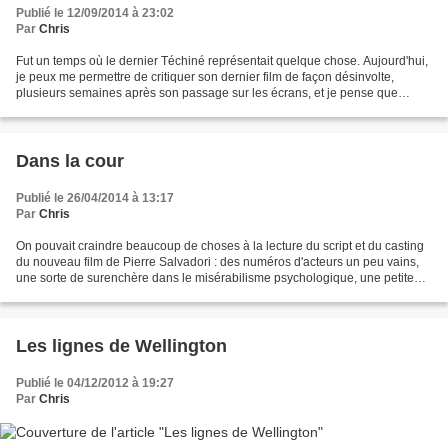
Publié le 12/09/2014 à 23:02
Par
Chris
Fut un temps où le dernier Téchiné représentait quelque chose. Aujourd'hui,
je peux me permettre de critiquer son dernier film de façon désinvolte,
plusieurs semaines après son passage sur les écrans, et je pense que
beaucoup de mes lecteurs ne se seront...
Dans la cour
Publié le 26/04/2014 à 13:17
Par
Chris
On pouvait craindre beaucoup de choses à la lecture du script et du casting
du nouveau film de Pierre Salvadori : des numéros d'acteurs un peu vains,
une sorte de surenchère dans le misérabilisme psychologique, une petite
chose parisienne étriquée à la...
Les lignes de Wellington
Publié le 04/12/2012 à 19:27
Par
Chris