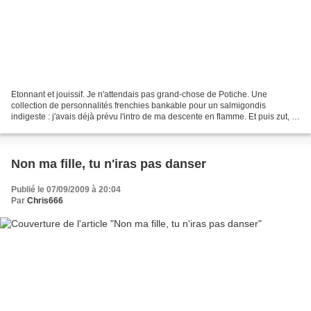
Etonnant et jouissif. Je n'attendais pas grand-chose de Potiche. Une
collection de personnalités frenchies bankable pour un salmigondis
indigeste : j'avais déjà prévu l'intro de ma descente en flamme. Et puis zut, je
me suis passablement marré. Catherine...
Non ma fille, tu n'iras pas danser
Publié le 07/09/2009 à 20:04
Par
Chris666