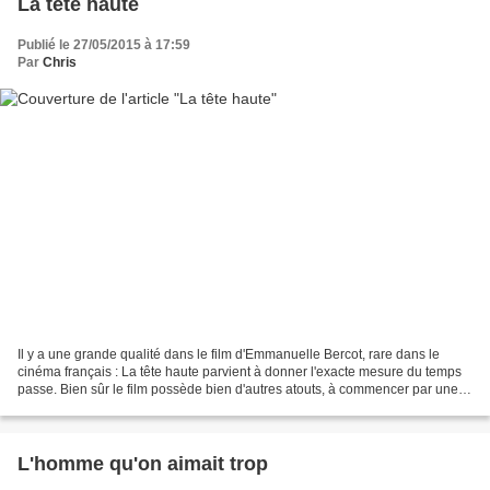
La tête haute
Publié le 27/05/2015 à 17:59
Par
Chris
Il y a une grande qualité dans le film d'Emmanuelle Bercot, rare dans le
cinéma français : La tête haute parvient à donner l'exacte mesure du temps
passe. Bien sûr le film possède bien d'autres atouts, à commencer par une
mise en scène énergique et une...
L'homme qu'on aimait trop