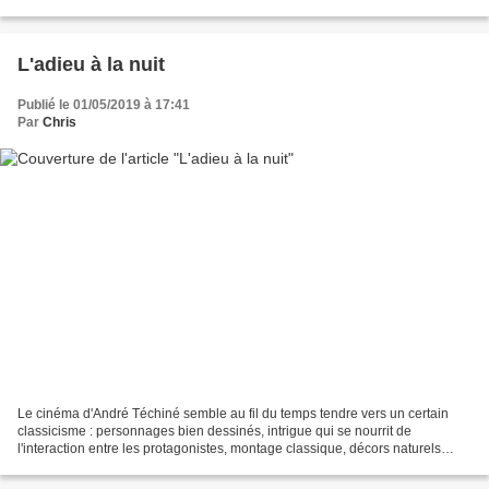
qu'apporte Cédric Kahn au genre n'apporte...
L'adieu à la nuit
Publié le 01/05/2019 à 17:41
Par
Chris
Le cinéma d'André Téchiné semble au fil du temps tendre vers un certain
classicisme : personnages bien dessinés, intrigue qui se nourrit de
l'interaction entre les protagonistes, montage classique, décors naturels
magnifiés. L'adieu à la nuit est de ce...