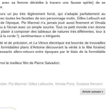
 avec sa femme décédée à travers une fausse spirite) de se
me.
leurs un jeu très légèrement forcé, qui s'adapte parfaitement au
vec toutes les facettes de son personnage mutin, Gilles Lellouch est
e de l'époque, Pio Marmaï n'a jamais joué aussi finement et Vimala
eu à l'écran avec un simple sourire. Tout ce petit monde s'en donne
plaisir à composer des tableaux de natures très différentes, tour à
à la corde !), sentimentaux o intrigants.
ité et de précision, et
La Vénus électrique
est bourrée de trouvailles
formidables plans d'Antoine découvrant la vérité à la fête foraine)
essants allers-retours entre époques par le biais de la formidable
moi le meilleur film de Pierre Salvadori.
tier
,
Pio Marmaï
,
Gilles Lellouche
,
Vimala Pons
,
Gustave Kervern
Article suivant »