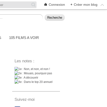
Connexion
+
Créer mon blog
S
105 FILMS A VOIR
Les notes :
: Non, et non, et non !
: Mouais, pourquoi pas
: A découvrir
: Dans le top 20 annuel
Suivez-moi