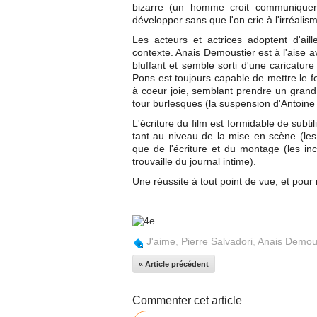
bizarre (un homme croit communiquer
développer sans que l'on crie à l'irréalis
Les acteurs et actrices adoptent d'ail
contexte. Anais Demoustier est à l'aise a
bluffant et semble sorti d'une caricatur
Pons est toujours capable de mettre le f
à coeur joie, semblant prendre un grand 
tour burlesques (la suspension d'Antoine 
L'écriture du film est formidable de subtil
tant au niveau de la mise en scène (les 
que de l'écriture et du montage (les inc
trouvaille du journal intime).
Une réussite à tout point de vue, et pour 
J'aime
,
Pierre Salvadori
,
Anais Demous
« Article précédent
Commenter cet article